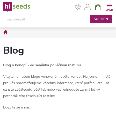
Zum
WARENK
Inhalt
springen
SUCHEN
Startseite
Blog
Blog o konopí - od semínka po léčivou rostlinu
Vítejte na našem blogu věnovaném světu konopí. Na jednom místě
pro vás shromažďujeme všechny informace, které potřebujete - ať
už jste začátečník, pěstitel, nebo vás jednoduše zajímá léčivý
potenciál této fascinující rostliny.
Dozvíte se u nás: