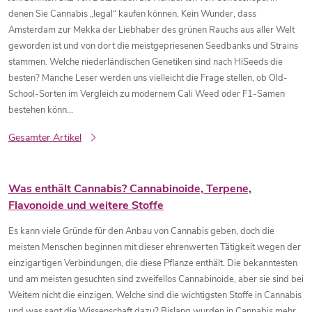
denen Sie Cannabis „legal“ kaufen können. Kein Wunder, dass
Amsterdam zur Mekka der Liebhaber des grünen Rauchs aus aller Welt
geworden ist und von dort die meistgepriesenen Seedbanks und Strains
stammen. Welche niederländischen Genetiken sind nach HiSeeds die
besten? Manche Leser werden uns vielleicht die Frage stellen, ob Old-
School-Sorten im Vergleich zu modernem Cali Weed oder F1-Samen
bestehen könn...
Gesamter Artikel
Was enthält Cannabis? Cannabinoide, Terpene,
Flavonoide und weitere Stoffe
Es kann viele Gründe für den Anbau von Cannabis geben, doch die
meisten Menschen beginnen mit dieser ehrenwerten Tätigkeit wegen der
einzigartigen Verbindungen, die diese Pflanze enthält. Die bekanntesten
und am meisten gesuchten sind zweifellos Cannabinoide, aber sie sind bei
Weitem nicht die einzigen. Welche sind die wichtigsten Stoffe in Cannabis
und was sagt die Wissenschaft dazu? Bislang wurden in Cannabis mehr