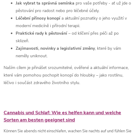
Jak vybrat ta správná semínka
pro vaše potřeby - ať už jde o
pěstování pro radost nebo pro léčebné účely.
Léčební přínosy konopí
a aktuální poznatky o jeho využití v
moderní medicíně i přírodní terapii.
Praktické rady k pěstování
– od klíčení přes péči až po
sklizeň.
Zajímavosti, novinky a legislativní změny
, které by vám
neměly uniknout.
Naším cílem je přinášet srozumitelné, ověřené a aktuální informace,
které vám pomohou pochopit konopí do hloubky – jako rostlinu,
léčivo i součást zdravého životního stylu.
L
Cannabis und Schlaf: Wie es helfen kann und welche
Sorten am besten geeignet sind
i
Können Sie abends nicht einschlafen, wachen Sie nachts auf und fühlen Sie