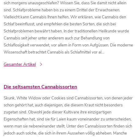
s
sich morgens unausgeschlafen? Wissen Sie, dass Sie damit nicht allein
sind. Schlafprobleme haben bis zu einem Drittel der Erwachsenen.
Vielleicht kann Cannabis Ihnen helfen. Wir erklären, wie Cannabis den
t
Schlaf beeinflusst, und empfehlen die besten Sorten, die sich bei
Schlafproblemen bewährt haben. In der traditionellen Heilkunde wurde
e
Cannabis seit jeher unter anderem auch zur Behandlung von
Schlaflosigkeit verwendet, vor allem in Form von Aufgüssen. Die moderne
d
Wissenschaft betrachtet Cannabis als Schlafmittel vor al...
e
Gesamter Artikel
r
Die seltsamsten Cannabissorten
A
Skunk, White Widow oder Cookies sind Cannabissorten, von denen jeder
schon gehört hat, auch diejenigen, die diesem Kraut nicht besonders
r
zugetan sind. Obwohl jede dieser Kultivare ihre einzigartigen
Eigenschaften hat, sind sie für Laien kaum voneinander zu unterscheiden,
t
wenn man sie nebeneinander stellt. Unter den Cannabissorten finden sich
jedoch auch solche, die sich in ihrem Aussehen völlig abheben. Manche