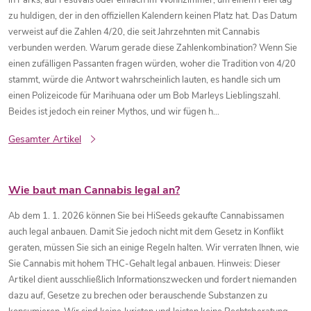
in Parks, auf Festivals oder einfach im Wohnzimmer, um einem Feiertag
zu huldigen, der in den offiziellen Kalendern keinen Platz hat. Das Datum
verweist auf die Zahlen 4/20, die seit Jahrzehnten mit Cannabis
verbunden werden. Warum gerade diese Zahlenkombination? Wenn Sie
einen zufälligen Passanten fragen würden, woher die Tradition von 4/20
stammt, würde die Antwort wahrscheinlich lauten, es handle sich um
einen Polizeicode für Marihuana oder um Bob Marleys Lieblingszahl.
Beides ist jedoch ein reiner Mythos, und wir fügen h...
Gesamter Artikel
Wie baut man Cannabis legal an?
Ab dem 1. 1. 2026 können Sie bei HiSeeds gekaufte Cannabissamen
auch legal anbauen. Damit Sie jedoch nicht mit dem Gesetz in Konflikt
geraten, müssen Sie sich an einige Regeln halten. Wir verraten Ihnen, wie
Sie Cannabis mit hohem THC-Gehalt legal anbauen. Hinweis: Dieser
Artikel dient ausschließlich Informationszwecken und fordert niemanden
dazu auf, Gesetze zu brechen oder berauschende Substanzen zu