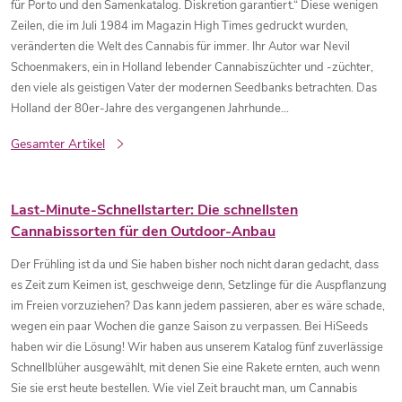
für Porto und den Samenkatalog. Diskretion garantiert.“ Diese wenigen
Zeilen, die im Juli 1984 im Magazin High Times gedruckt wurden,
veränderten die Welt des Cannabis für immer. Ihr Autor war Nevil
Schoenmakers, ein in Holland lebender Cannabiszüchter und -züchter,
den viele als geistigen Vater der modernen Seedbanks betrachten. Das
Holland der 80er-Jahre des vergangenen Jahrhunde...
Gesamter Artikel
Last-Minute-Schnellstarter: Die schnellsten
Cannabissorten für den Outdoor-Anbau
Der Frühling ist da und Sie haben bisher noch nicht daran gedacht, dass
es Zeit zum Keimen ist, geschweige denn, Setzlinge für die Auspflanzung
im Freien vorzuziehen? Das kann jedem passieren, aber es wäre schade,
wegen ein paar Wochen die ganze Saison zu verpassen. Bei HiSeeds
haben wir die Lösung! Wir haben aus unserem Katalog fünf zuverlässige
Schnellblüher ausgewählt, mit denen Sie eine Rakete ernten, auch wenn
Sie sie erst heute bestellen. Wie viel Zeit braucht man, um Cannabis