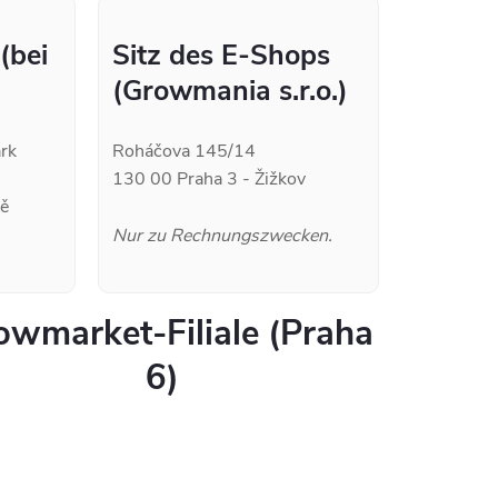
 (bei
Sitz des E-Shops
(Growmania s.r.o.)
ark
Roháčova 145/14
130 00 Praha 3 - Žižkov
ně
Nur zu Rechnungszwecken.
owmarket-Filiale (Praha
6)