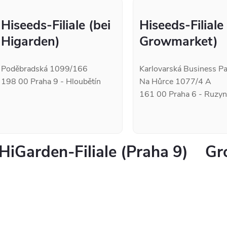
Hiseeds-Filiale (bei
Hiseeds-Filiale
Higarden)
Growmarket)
Poděbradská 1099/166
Karlovarská Business P
198 00 Praha 9 - Hloubětín
Na Hůrce 1077/4 A
161 00 Praha 6 - Ruzy
HiGarden-Filiale (Praha 9)
Gr