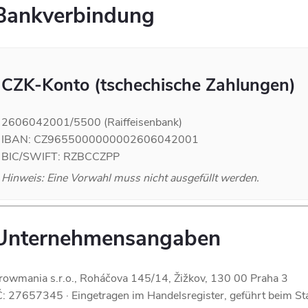
Bankverbindung
CZK-Konto (tschechische Zahlungen)
2606042001/5500 (Raiffeisenbank)
IBAN: CZ9655000000002606042001
BIC/SWIFT: RZBCCZPP
Hinweis: Eine Vorwahl muss nicht ausgefüllt werden.
Unternehmensangaben
rowmania s.r.o., Roháčova 145/14, Žižkov, 130 00 Praha 3
Č: 27657345 · Eingetragen im Handelsregister, geführt beim Sta