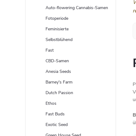
W
t
Auto-flowering Cannabis-Samen
r
e
Fotoperiode
Feminisierte
n
Selbstblühend
l
Fast
CBD-Samen
e
Anesia Seeds
i
Barney's Farm
P
V
Dutch Passion
s
u
Ethos
t
Fast Buds
B
ü
e
Exotic Seed
Green House Seed