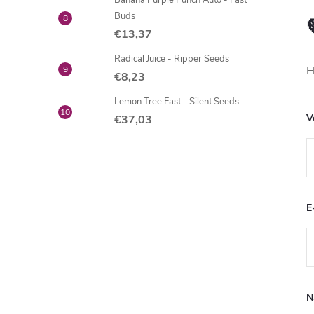
Banana Purple Punch Auto - Fast
Buds
€13,37
Radical Juice - Ripper Seeds
H
€8,23
Lemon Tree Fast - Silent Seeds
V
€37,03
E
N