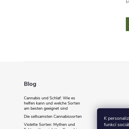
M
F
u
Blog
ß
Cannabis und Schlaf: Wie es
helfen kann und welche Sorten
z
am besten geeignet sind
Die seltsamsten Cannabissorten
K personali
e
funkcí sociá
Violette Sorten: Mythen und