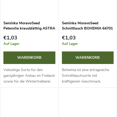
Semínka MoravoSeed
Semínka MoravoSeed
Petersilie krausblättrig ASTRA
Schnittlauch BOHEMIA 64701
65001
€1,03
€1,03
Auf Lager
Auf Lager
WARENKORB
WARENKORB
Vielseitige Sorte für den
Bohemia ist eine ertragreiche
ganzjährigen Anbau im Freiland
Schnittlauchsorte mit
sowie für die Wintertreiberei.
kräftigerem Geschmack,
Ihre stark gekräuselten, mittel-
geeignet für den Anbau auf
bis dunkelgrünen Blätter sind
dem Feld und zur Vorkultur. Sie
ideal für den...
ist reich an Vitamin C,
überwintert...