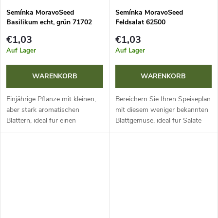
Semínka MoravoSeed
Semínka MoravoSeed
Basilikum echt, grün 71702
Feldsalat 62500
€1,03
€1,03
Auf Lager
Auf Lager
WARENKORB
WARENKORB
Einjährige Pflanze mit kleinen,
Bereichern Sie Ihren Speiseplan
aber stark aromatischen
mit diesem weniger bekannten
Blättern, ideal für einen
Blattgemüse, ideal für Salate
sonnigen und warmen
und als Beilage zu Gerichten. Es
Standort. Lassen Sie bei der
ist eine wahre Quelle für
Ernte 15 cm Kraut stehen, die
Vitamine und Mineralstoffe....
Pflanze treibt...