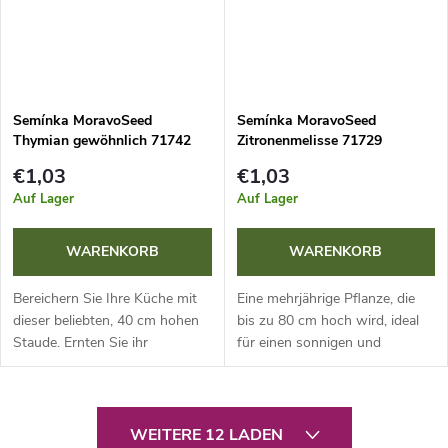
Semínka MoravoSeed
Semínka MoravoSeed
Thymian gewöhnlich 71742
Zitronenmelisse 71729
€1,03
€1,03
Auf Lager
Auf Lager
WARENKORB
WARENKORB
Bereichern Sie Ihre Küche mit
Eine mehrjährige Pflanze, die
dieser beliebten, 40 cm hohen
bis zu 80 cm hoch wird, ideal
Staude. Ernten Sie ihr
für einen sonnigen und
aromatisches Kraut für den
geschützten Standort. Ihre
besten Geschmack 2-3 Mal pro
Blätter mit erfrischendem
Jahr, immer kurz vor der Blüte.
Zitronengeschmack haben
S
Ob...
desinfizierende...
WEITERE 12 LADEN