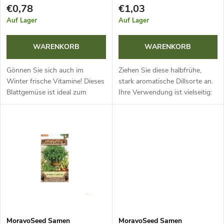
d
s
€0,78
€1,03
e
Auf Lager
Auf Lager
o
r
WARENKORB
WARENKORB
r
P
Gönnen Sie sich auch im
Ziehen Sie diese halbfrühe,
t
Winter frische Vitamine! Dieses
stark aromatische Dillsorte an.
Blattgemüse ist ideal zum
Ihre Verwendung ist vielseitig:
r
Treiben in Schalen mit feuchter
Sie eignet sich hervorragend
i
Watte bei einer Temperatur von
für die direkte
o
20 °C. Es würzt Speisen...
Küchenverarbeitung, ist ideal
e
zum...
d
r
u
u
k
n
MoravoSeed Samen
MoravoSeed Samen