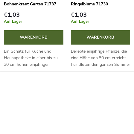
t
Bohnenkraut Garten 71737
Ringelblume 71730
g
e
€1,03
€1,03
Auf Lager
Auf Lager
WARENKORB
WARENKORB
Ein Schatz für Küche und
Beliebte einjährige Pflanze, die
Hausapotheke in einer bis zu
eine Höhe von 50 cm erreicht.
30 cm hohen einjährigen
Für Blüten den ganzen Sommer
Pflanze. Geerntet wird das
über säen Sie sie gestaffelt aus
blühende Kraut, das frisch und
oder ziehen Sie sie aus
getrocknet verwendet wird. Als
vorgezogenen Jungpflanzen....
Gewürz und...