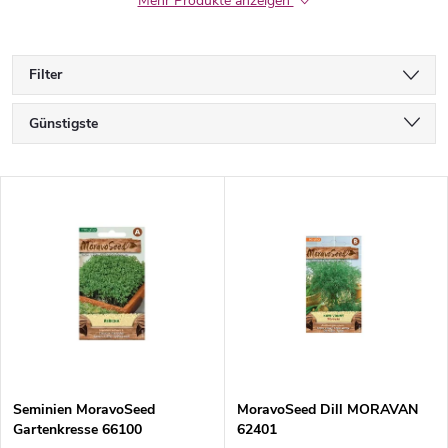
Mehr Produkte anzeigen
Filter
P
Günstigste
r
Teuerste
L
Meistverkauft
o
i
Alphabetisch
d
s
u
t
k
e
t
Seminien MoravoSeed
MoravoSeed Dill MORAVAN
Gartenkresse 66100
62401