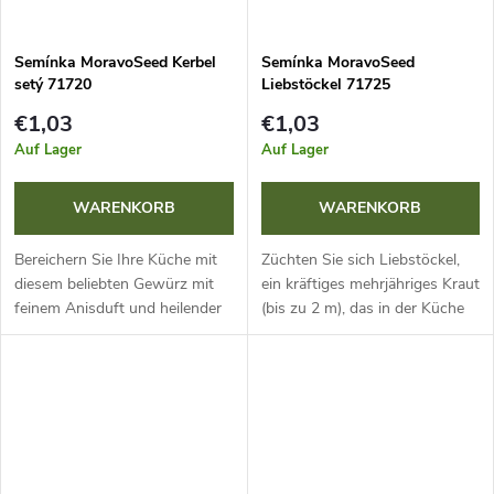
Semínka MoravoSeed Kerbel
Semínka MoravoSeed
setý 71720
Liebstöckel 71725
€1,03
€1,03
Auf Lager
Auf Lager
WARENKORB
WARENKORB
Bereichern Sie Ihre Küche mit
Züchten Sie sich Liebstöckel,
diesem beliebten Gewürz mit
ein kräftiges mehrjähriges Kraut
feinem Anisduft und heilender
(bis zu 2 m), das in der Küche
Wirkung. Säen Sie direkt an
und Hausapotheke geschätzt
einen halbschattigen,
wird. Junge Blätter verfeinern
feuchteren Standort. Es eignet
Suppen und Soßen perfekt....
sich...