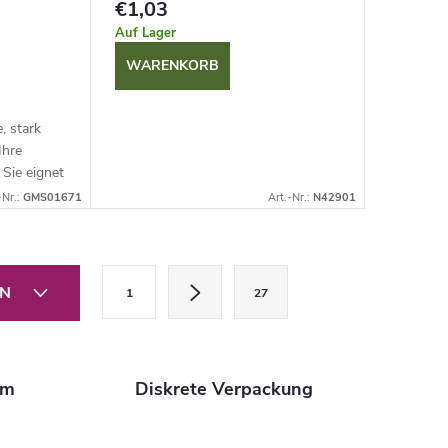
€1,03
Auf Lager
WARENKORB
, stark
Ihre
 Sie eignet
direkte
-Nr.:
GMS01671
Art.-Nr.:
N42901
eal zum...
P
EN
1
27
a
g
i
im
Diskrete Verpackung
n
i