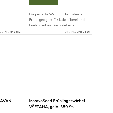
Die perfekte Wahl für die früheste
Ernte, geeignet für Kalttreiberei und
Freilandanbau. Sie bildet einen
weißen, mittelstark höckerigen
rt.-Nr.:
N42882
Art.-Nr.:
GMS0116
Kopf, der gegen unerwünschte...
ORAVAN
MoravoSeed Frühlingszwiebel
VŠETANA, gelb, 350 St.