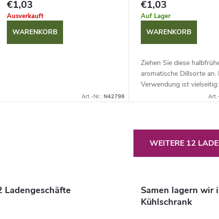
€1,03
€1,03
Ausverkauft
Auf Lager
WARENKORB
WARENKORB
Ziehen Sie diese halbfrühe
aromatische Dillsorte an. 
Verwendung ist vielseitig:
sich hervorragend für die 
Art.-Nr.:
N42798
Art.
Küchenverarbeitung, ist id
S
WEITERE 12 LAD
e
2 Ladengeschäfte
Samen lagern wir 
u
Kühlschrank
e