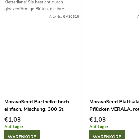
Kletterliane! Sie besticht durch
glockenförmige Blüten, die ihre
Farbe von grünlich zu blauviolett
Art.-Nr.:
GMS0510
A
verändern. Für eine reiche Blüte
benötigt...
MoravoSeed Bartnelke hoch
MoravoSeed Blattsal
einfach, Mischung, 300 St.
Pflücken VERALA, rot
€1,03
€1,03
Auf Lager
Auf Lager
WARENKORB
WARENKORB