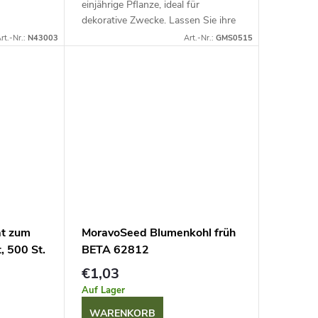
einjährige Pflanze, ideal für
dekorative Zwecke. Lassen Sie ihre
langen Triebe an einer Pergola oder
rt.-Nr.:
N43003
Art.-Nr.:
GMS0515
einer anderen Stütze emporranken.
Ausgereifte...
at zum
MoravoSeed Blumenkohl früh
, 500 St.
BETA 62812
€1,03
Auf Lager
WARENKORB