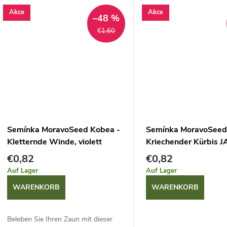
einer Temperatur von 20 
r
würzt Speisen...
Akce
Akce
d
–48 %
u
€1,60
u
n
k
g
t
e
Semínka MoravoSeed Kobea -
Semínka MoravoSee
Kletternde Winde, violett
Kriechender Kürbis 
00670
LANTERN, 7 s
€0,82
€0,82
Auf Lager
Auf Lager
WARENKORB
WARENKORB
Beleben Sie Ihren Zaun mit dieser