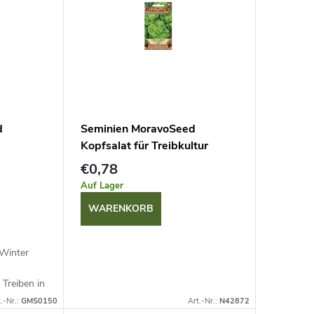
d
Seminien MoravoSeed
Kopfsalat für Treibkultur
SAFÍR, 400 St.
€0,78
Auf Lager
WARENKORB
 Winter
 Treiben in
te bei
.-Nr.:
GMS0150
Art.-Nr.:
N42872