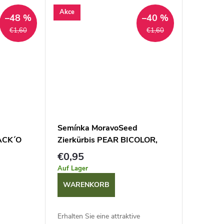
°C. Es
Akce
–48 %
–40 %
€1,60
€1,60
d
Semínka MoravoSeed
JACK´O
Zierkürbis PEAR BICOLOR,
gelb-grün 00891
€0,95
Auf Lager
WARENKORB
Erhalten Sie eine attraktive