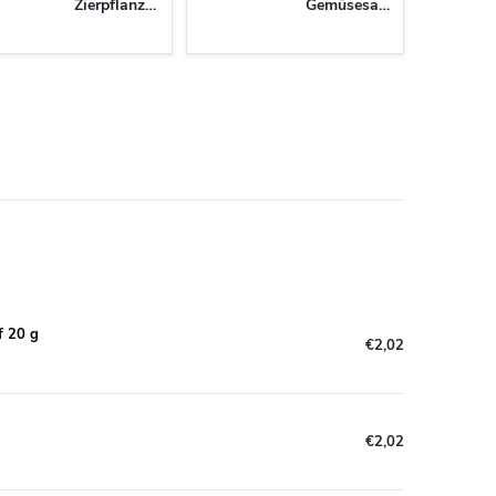
Zierpflanzen
Gemüsesamen
f 20 g
€2,02
€2,02