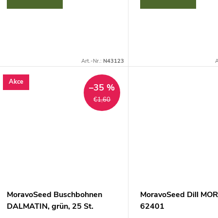
Art.-Nr.:
N43123
A
Akce
–35 %
€1,60
MoravoSeed Buschbohnen
MoravoSeed Dill M
DALMATIN, grün, 25 St.
62401