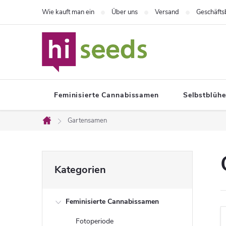
Zum
Wie kauft man ein
Über uns
Versand
Geschäft
Inhalt
springen
Feminisierte Cannabissamen
Selbstblüh
Gartensamen
Startseite
S
Kategorien
Kategorien
überspringen
e
Feminisierte Cannabissamen
i
Fotoperiode