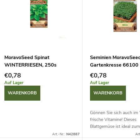
u
s
k
t
t
e
s
d
MoravoSeed Spinat
Seminien MoravoSee
o
WINTERRIESEN, 250s
Gartenkresse 66100
e
€0,78
€0,78
r
Auf Lager
Auf Lager
r
WARENKORB
WARENKORB
t
P
Gönnen Sie sich auch im
r
frische Vitamine! Dieses
e
Blattgemüse ist ideal zum
Schalen mit feuchter Wat
o
Art.-Nr.:
N42887
Art