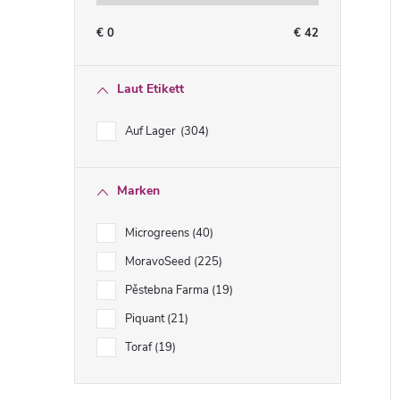
€
0
€
42
Laut Etikett
Auf Lager
304
Marken
Microgreens
40
MoravoSeed
225
Pěstebna Farma
19
Piquant
21
Toraf
19