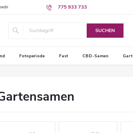
775 933 733
sbedingungen
Bedingungen zum Schutz personenbezogener Daten
SUCHEN
end
Fotoperiode
Fast
CBD-Samen
Gar
Gartensamen