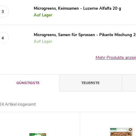
Microgreens, Keimsamen - Luzerne Alfalfa 20 g
Auf Lager
Microgreens, Samen für Sprossen - Pikante Mischung 2
Auf Lager
Mehr Produkte anze
P
GÜNSTIGSTE
TEUERSTE
r
24
Artikel insgesamt
o
L
d