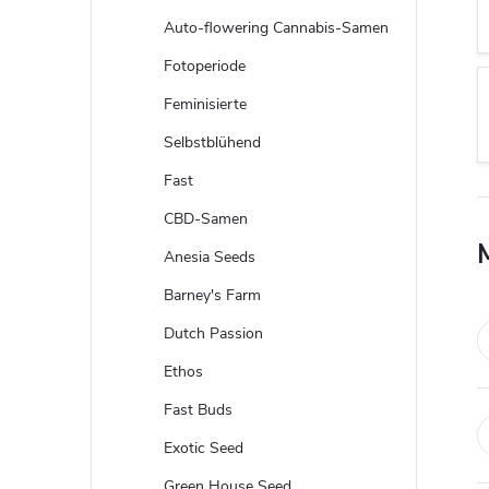
t
Auto-flowering Cannabis-Samen
e
Fotoperiode
Feminisierte
n
Selbstblühend
l
Fast
CBD-Samen
e
Anesia Seeds
i
Barney's Farm
Dutch Passion
s
Ethos
t
Fast Buds
e
Exotic Seed
Green House Seed