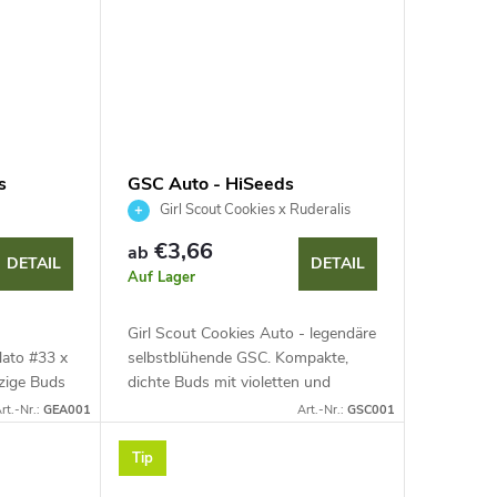
s
GSC Auto - HiSeeds
Girl Scout Cookies x Ruderalis
€3,66
ab
DETAIL
DETAIL
Auf Lager
Girl Scout Cookies Auto - legendäre
lato #33 x
selbstblühende GSC. Kompakte,
rzige Buds
dichte Buds mit violetten und
und
orangefarbenen Nuancen. Süßes,
rt.-Nr.:
GEA001
Art.-Nr.:
GSC001
.
dessertartiges Aroma von frischen
es
Keksen mit Minze...
Tip