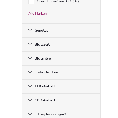
Green House Seed CO.
94
Alle Marken
Genotyp
Blütezeit
Blütentyp
Ernte Outdoor
i
THC-Gehalt
CBD-Gehalt
Ertrag Indoor g/m2