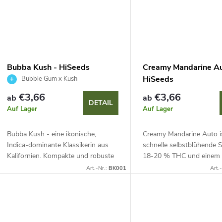
u
n
k
g
t
Bubba Kush - HiSeeds
Creamy Mandarine Au
e
HiSeeds
Bubble Gum x Kush
€3,66
€3,66
ab
ab
DETAIL
Auf Lager
Auf Lager
Bubba Kush - eine ikonische,
Creamy Mandarine Auto is
Indica-dominante Klassikerin aus
schnelle selbstblühende 
Kalifornien. Kompakte und robuste
18-20 % THC und einem
Pflanze, dichte harzige Blüten mit
Lebenszyklus von nur 9 
Art.-Nr.:
BK001
Art.
violetten Farbtönen, schnelle Blüte
Sie überzeugt mit großz
und hohe...
Erträgen und einem...