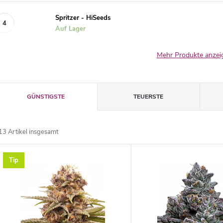
Spritzer - HiSeeds
Auf Lager
Mehr Produkte anze
P
GÜNSTIGSTE
TEUERSTE
r
13
Artikel insgesamt
o
L
Tip
d
u
s
k