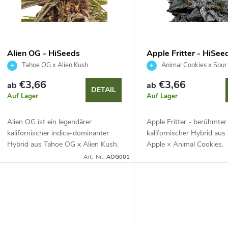
t
t
e
s
d
Alien OG - HiSeeds
Apple Fritter - HiSee
o
Tahoe OG x Alien Kush
Animal Cookies x Sour
e
€3,66
€3,66
ab
ab
r
DETAIL
Auf Lager
Auf Lager
r
t
Alien OG ist ein legendärer
Apple Fritter - berühmter
P
kalifornischer indica-dominanter
kalifornischer Hybrid aus
Hybrid aus Tahoe OG x Alien Kush.
Apple × Animal Cookies.
r
Kompakte, widerstandsfähige
Ausgewogene Genetik m
Art.-Nr.:
AOG001
e
Pflanze mit dichten, harzigen Buds.
Ertrag und ausgeprägte
o
Überzeugt mit...
nach Apfelstrudel, Karamel
r
d
u