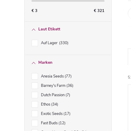
€
3
€
321
Laut Etikett
Auf Lager
330
Marken
Anesia Seeds
77
5
Barney's Farm
36
Dutch Passion
7
i
Ethos
34
Exotic Seeds
17
Fast Buds
12