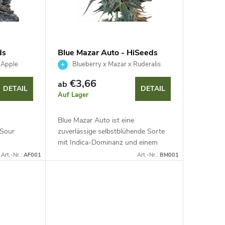
ds
Blue Mazar Auto - HiSeeds
 Apple
Blueberry x Mazar x Ruderalis
€3,66
ab
DETAIL
DETAIL
Auf Lager
Blue Mazar Auto ist eine
 Sour
zuverlässige selbstblühende Sorte
mit Indica-Dominanz und einem
it hohem
THC-Gehalt von bis zu 23 %. Dank
Art.-Nr.:
AF001
Art.-Nr.:
BM001
m Aroma
ihres schnellen Lebenszyklus von 9-
l und...
10 Wochen und ihrer...