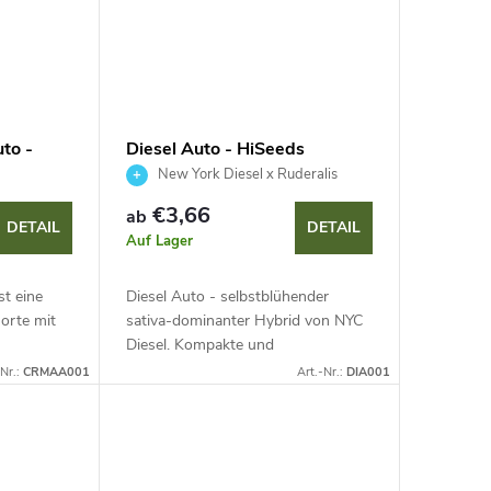
to -
Diesel Auto - HiSeeds
New York Diesel x Ruderalis
€3,66
ab
DETAIL
DETAIL
Auf Lager
t eine
Diesel Auto - selbstblühender
Sorte mit
sativa-dominanter Hybrid von NYC
Diesel. Kompakte und
Wochen.
widerstandsfähige Pflanze mit
-Nr.:
CRMAA001
Art.-Nr.:
DIA001
ügigen
dichten, glitzernden Buds,
ikonischem Diesel-Aroma mit...