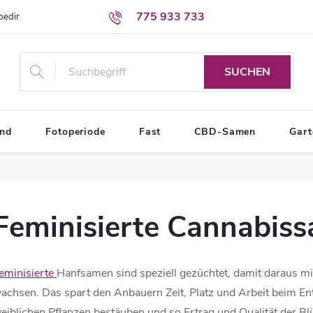
775 933 733
sbedingungen
Bedingungen zum Schutz personenbezogener Daten
SUCHEN
end
Fotoperiode
Fast
CBD-Samen
Gar
Feminisierte Cannabis
eminisierte
Hanfsamen sind speziell gezüchtet, damit daraus mi
achsen. Das spart den Anbauern Zeit, Platz und Arbeit beim En
eiblichen Pflanzen bestäuben und so Ertrag und Qualität der Bl