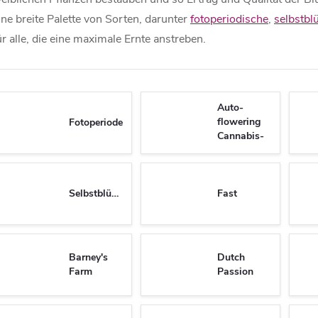
ine breite Palette von Sorten, darunter
fotoperiodische
,
selbstb
ür alle, die eine maximale Ernte anstreben.
Auto-
flowering
Fotoperiode
Cannabis-
Samen
Selbstblühend
Fast
Barney's
Dutch
Farm
Passion