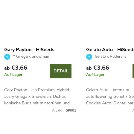
Gary Payton - HiSeeds
Gelato Auto - HiSeed
Y Griega x Snowman
Gelato x Ruderalis
€3,66
€3,66
ab
ab
DETAIL
Auf Lager
Auf Lager
Gary Payton - ein Premium-Hybrid
Gelato Auto - premium
aus y Griega x Snowman. Dichte,
autoflowering Genetik Ge
konische Buds mit mintgrünen und
Cookies Auto. Dichte, ha
violetten Farbtönen, funkelnden
mit violetten Farbtönen 
Art.-Nr.:
GP001
A
Trichomen, komplexem gasigen,
orangefarbenen Stempeln
würzigen und...
Komplexes süßes, cremig
Aroma...