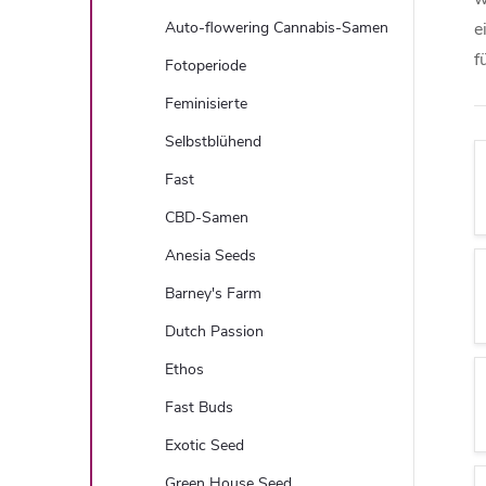
t
Auto-flowering Cannabis-Samen
e
f
e
Fotoperiode
Feminisierte
n
Selbstblühend
l
Fast
CBD-Samen
e
Anesia Seeds
i
Barney's Farm
Dutch Passion
s
Ethos
t
Fast Buds
e
Exotic Seed
Green House Seed