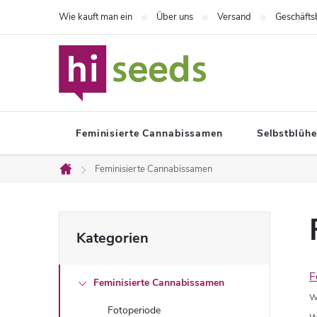
Zum
Wie kauft man ein
Über uns
Versand
Geschäft
Inhalt
springen
Feminisierte Cannabissamen
Selbstblüh
Feminisierte Cannabissamen
Startseite
S
Kategorien
Kategorien
überspringen
e
F
Feminisierte Cannabissamen
i
w
Fotoperiode
w