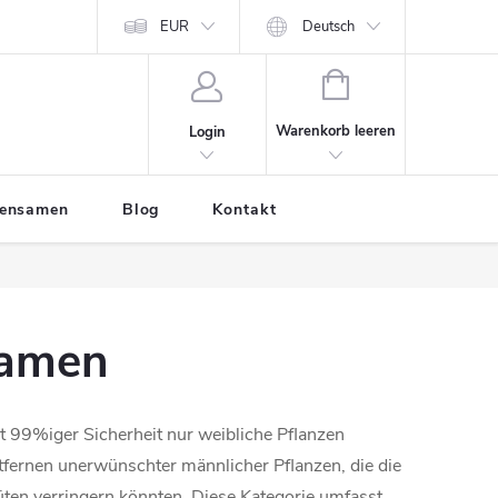
EUR
Deutsch
WARENKORB
Warenkorb leeren
Login
tensamen
Blog
Kontakt
samen
t 99%iger Sicherheit nur weibliche Pflanzen
tfernen unerwünschter männlicher Pflanzen, die die
üten verringern könnten. Diese Kategorie umfasst