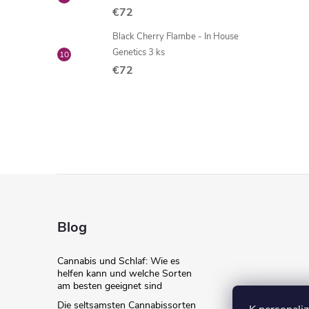
€72
Black Cherry Flambe - In House
Genetics 3 ks
€72
F
u
Blog
ß
Cannabis und Schlaf: Wie es
helfen kann und welche Sorten
z
am besten geeignet sind
Die seltsamsten Cannabissorten