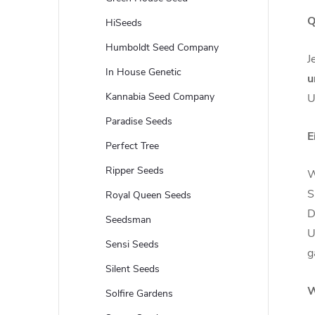
Q
HiSeeds
Humboldt Seed Company
J
In House Genetic
u
Kannabia Seed Company
U
Paradise Seeds
E
Perfect Tree
Ripper Seeds
W
S
Royal Queen Seeds
D
Seedsman
U
Sensi Seeds
g
Silent Seeds
W
Solfire Gardens