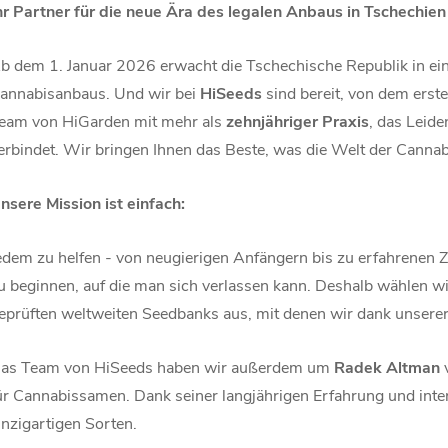
hr Partner für die neue Ära des legalen Anbaus in Tschechien
b dem 1. Januar 2026 erwacht die Tschechische Republik in ein
annabisanbaus. Und wir bei
HiSeeds
sind bereit, von dem erste
eam von HiGarden mit mehr als
zehnjähriger Praxis
, das Leid
erbindet. Wir bringen Ihnen das Beste, was die Welt der Cannab
nsere Mission ist einfach:
edem zu helfen - von neugierigen Anfängern bis zu erfahrenen 
u beginnen, auf die man sich verlassen kann. Deshalb wählen wir
eprüften weltweiten Seedbanks aus, mit denen wir dank unsere
as Team von HiSeeds haben wir außerdem um
Radek Altman
v
ür Cannabissamen. Dank seiner langjährigen Erfahrung und int
inzigartigen Sorten.