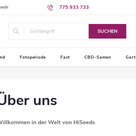
775 933 733
sbedingungen
Bedingungen zum Schutz personenbezogener Daten
SUCHEN
end
Fotoperiode
Fast
CBD-Samen
Gar
Über uns
illkommen in der Welt von HiSeeds