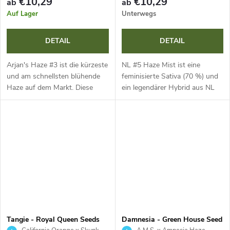
€10,29
€10,29
ab
ab
Auf Lager
Unterwegs
DETAIL
DETAIL
Arjan's Haze #3 ist die kürzeste
NL #5 Haze Mist ist eine
und am schnellsten blühende
feminisierte Sativa (70 %) und
Haze auf dem Markt. Diese
ein legendärer Hybrid aus NL
feminisierte Sativa (70 %)
#5 und Haze. Mit 21,35 % THC
bietet ein fruchtiges
und 0,11 % CBD bietet sie
Terpenprofil, einen hohen THC-
massive Erträge von bis zu
Gehalt von...
1000 g pro...
Tangie - Royal Queen Seeds
Damnesia - Green House Seed