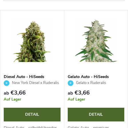
r
Teuerste
L
Meistverkauft
o
i
Alphabetisch
d
s
u
t
k
e
t
Diesel Auto - HiSeeds
Gelato Auto - HiSeeds
New York Diesel x Ruderalis
Gelato x Ruderalis
d
s
€3,66
€3,66
ab
ab
e
Auf Lager
Auf Lager
o
r
DETAIL
DETAIL
r
Diesel Auto - selbstblühender
Gelato Auto - premium