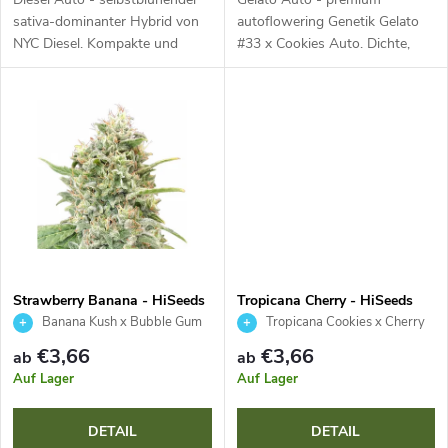
P
t
sativa-dominanter Hybrid von
autoflowering Genetik Gelato
NYC Diesel. Kompakte und
#33 x Cookies Auto. Dichte,
r
widerstandsfähige Pflanze mit
harzige Buds mit violetten
i
dichten, glitzernden Buds,
Farbtönen und orangefarbenen
o
ikonischem Diesel-Aroma mit...
Stempeln. Komplexes süßes,
e
cremiges Aroma...
d
r
u
u
k
n
t
Strawberry Banana - HiSeeds
Tropicana Cherry - HiSeeds
g
Banana Kush x Bubble Gum
Tropicana Cookies x Cherry
e
Cookies
€3,66
€3,66
ab
ab
Auf Lager
Auf Lager
DETAIL
DETAIL