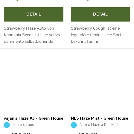
DETAIL
DETAIL
Strawberry Haze Auto von
Strawberry Cough ist eine
Kannabia Seeds ist eine sativa-
legendäre feminisierte Sorte,
dominante selbstblühende
bekannt für ihr
Sorte, die die Qualitäten der
unverwechselbares Aroma
photoperiodischen Vorlage bei
frischer Erdbeeren. Dieser
einem verkürzten Zyklus von 80
dominante Sativa-Hybrid mit
Tagen...
etwa 20 % THC bietet...
Arjan's Haze #3 - Green House
NL5 Haze Mist - Green House
Seed
Seed
Haze x Laos
NL5 x Haze x Kali Mist