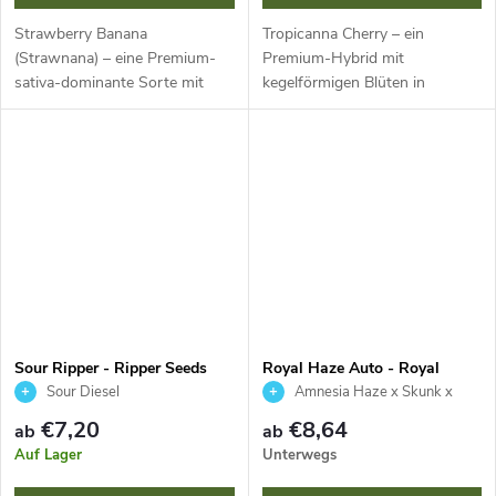
Strawberry Banana
Tropicanna Cherry – ein
(Strawnana) – eine Premium-
Premium-Hybrid mit
sativa-dominante Sorte mit
kegelförmigen Blüten in
länglichen, mit Trichomen
tiefvioletten bis schwarzen
bedeckten Blüten. Intensives
Tönen und einer dichten
fruchtiges Aroma reifer
Trichomschicht. Intensiver süß-
Bananen und Erdbeeren mit...
saurer Duft von Kirschen...
Sour Ripper - Ripper Seeds
Royal Haze Auto - Royal
Queen Seeds
Sour Diesel
Amnesia Haze x Skunk x
Ruderalis
€7,20
€8,64
ab
ab
Auf Lager
Unterwegs