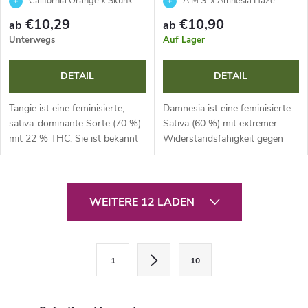
California Orange x Skunk
A.M.S. x Amnesia Haze
€10,29
€10,90
ab
ab
Unterwegs
Auf Lager
DETAIL
DETAIL
Tangie ist eine feminisierte,
Damnesia ist eine feminisierte
sativa-dominante Sorte (70 %)
Sativa (60 %) mit extremer
mit 22 % THC. Sie ist bekannt
Widerstandsfähigkeit gegen
für ihr intensives Terpenprofil
Schimmel und Schädlinge.
nach frischen Mandarinen und
Dieser Hybrid aus Amnesia
ihr enormes...
Haze und A.M.S. bietet massive
S
Erträge,...
WEITERE 12 LADEN
t
e
P
1
10
a
u
g
e