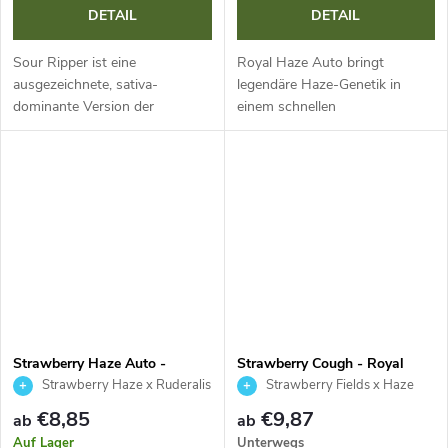
DETAIL
DETAIL
Sour Ripper ist eine
Royal Haze Auto bringt
ausgezeichnete, sativa-
legendäre Haze-Genetik in
dominante Version der
einem schnellen
legendären Sorte Sour Diesel.
selbstblühenden Format. Mit
Mit einer Blütezeit von 65–70
einem Lebenszyklus von 12
Tagen und hohen Erträgen
Wochen, bis zu 15 % THC und
liefert sie dichte,...
mittlerem CBD-Gehalt ist sie...
Strawberry Haze Auto -
Strawberry Cough - Royal
Kannabia Seed Company
Queen Seeds
Strawberry Haze x Ruderalis
Strawberry Fields x Haze
€8,85
€9,87
ab
ab
Auf Lager
Unterwegs