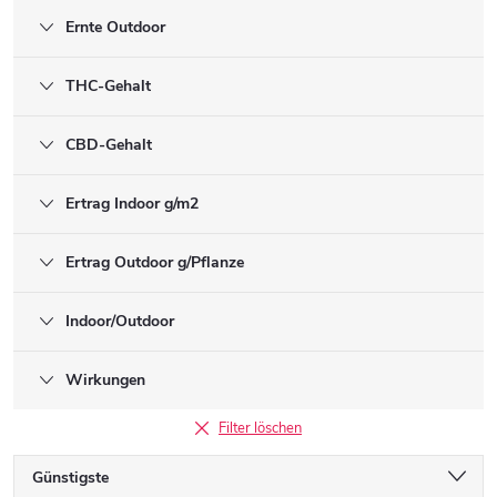
Ernte Outdoor
THC-Gehalt
CBD-Gehalt
Ertrag Indoor g/m2
Ertrag Outdoor g/Pflanze
Indoor/Outdoor
Wirkungen
Filter löschen
P
Günstigste