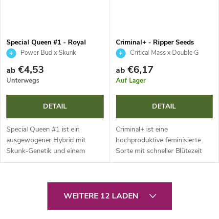
Special Queen #1 - Royal
Criminal+ - Ripper Seeds
Queen Seeds
Power Bud x Skunk
Critical Mass x Double G
€4,53
€6,17
ab
ab
Unterwegs
Auf Lager
DETAIL
DETAIL
Special Queen #1 ist ein
Criminal+ ist eine
ausgewogener Hybrid mit
hochproduktive feminisierte
Skunk-Genetik und einem
Sorte mit schneller Blütezeit
THC-Gehalt von rund 18 %.
von nur 50–55 Tagen. Dank der
Diese Sorte ist dank ihrer
dominanten 80-%-Indica-
Anspruchslosigkeit und
Genetik bietet sie enorme
S
schnellen Blütezeit ideal...
Erträge und ist ideal...
WEITERE 12 LADEN
t