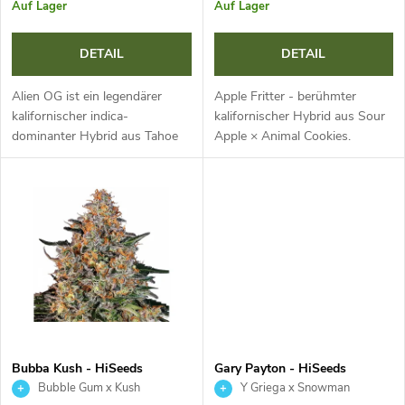
e
Auf Lager
Auf Lager
o
r
DETAIL
DETAIL
r
P
Alien OG ist ein legendärer
Apple Fritter - berühmter
t
kalifornischer indica-
kalifornischer Hybrid aus Sour
dominanter Hybrid aus Tahoe
Apple × Animal Cookies.
r
OG x Alien Kush. Kompakte,
Ausgewogene Genetik mit
i
widerstandsfähige Pflanze mit
hohem Ertrag und
o
dichten, harzigen Buds.
ausgeprägtem Aroma nach
e
Überzeugt mit...
Apfelstrudel, Karamell und...
d
r
u
u
k
n
t
Bubba Kush - HiSeeds
Gary Payton - HiSeeds
g
Bubble Gum x Kush
Y Griega x Snowman