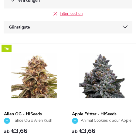
Wirkungen
Filter löschen
P
Günstigste
r
Teuerste
L
Tip
Meistverkauft
o
i
Alphabetisch
d
s
u
t
k
e
t
Alien OG - HiSeeds
Apple Fritter - HiSeeds
Tahoe OG x Alien Kush
Animal Cookies x Sour Apple
d
s
€3,66
€3,66
ab
ab