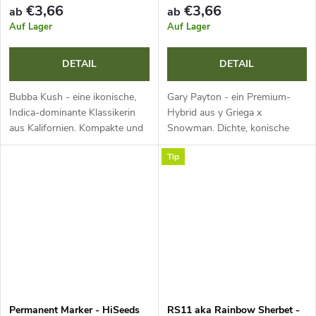
e
€3,66
€3,66
ab
ab
Auf Lager
Auf Lager
DETAIL
DETAIL
Bubba Kush - eine ikonische,
Gary Payton - ein Premium-
Indica-dominante Klassikerin
Hybrid aus y Griega x
aus Kalifornien. Kompakte und
Snowman. Dichte, konische
robuste Pflanze, dichte harzige
Buds mit mintgrünen und
Tip
Blüten mit violetten Farbtönen,
violetten Farbtönen, funkelnden
schnelle Blüte und hohe...
Trichomen, komplexem gasigen,
würzigen und...
Permanent Marker - HiSeeds
RS11 aka Rainbow Sherbet -