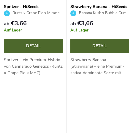
Spritzer - HiSeeds
Strawberry Banana - HiSeeds
Runtz x Grape Pie x Miracle
Banana Kush x Bubble Gum
Alien Cookies
€3,66
€3,66
ab
ab
Auf Lager
Auf Lager
DETAIL
DETAIL
Spritzer – ein Premium-Hybrid
Strawberry Banana
von Cannarado Genetics (Runtz
(Strawnana) – eine Premium-
× Grape Pie × MAC).
sativa-dominante Sorte mit
Ausgewogene Genetik,
länglichen, mit Trichomen
beeindruckende violette Buds
bedeckten Blüten. Intensives
und ein süß-fruchtiges Aroma
fruchtiges Aroma reifer
von Trauben,...
Bananen und Erdbeeren mit...