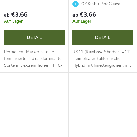
HiSeeds
OZ Kush x Pink Guava
€3,66
€3,66
ab
ab
Auf Lager
Auf Lager
DETAIL
DETAIL
Permanent Marker ist eine
RS11 (Rainbow Sherbert #11)
feminisierte, indica-dominante
– ein elitärer kalifornischer
Sorte mit extrem hohem THC-
Hybrid mit limettengrünen, mit
Gehalt (bis zu 30 %). Sie bietet
Trichomen bedeckten Blüten.
robustes Wachstum, starke
Komplexes Aroma von süßem
Erträge und ein einzigartiges...
Sherbet, Zitrusfrüchten, Kiefer...