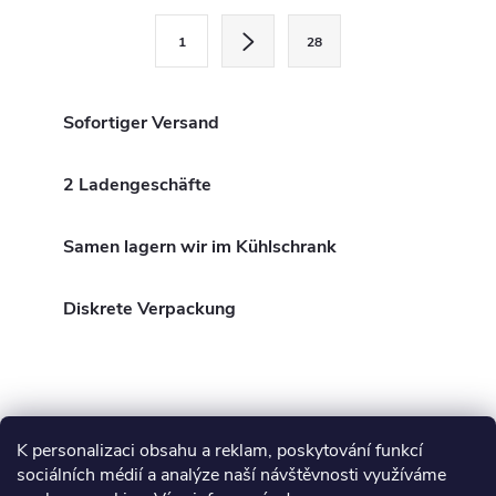
e
P
1
28
a
u
g
e
i
Sofortiger Versand
r
n
i
2 Ladengeschäfte
e
e
l
r
Samen lagern wir im Kühlschrank
u
e
n
Diskrete Verpackung
m
g
e
n
K personalizaci obsahu a reklam, poskytování funkcí
F
t
sociálních médií a analýze naší návštěvnosti využíváme