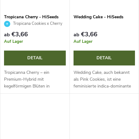
Tropicana Cherry - HiSeeds
Wedding Cake - HiSeeds
Tropicana Cookies x Cherry
Cookies
€3,66
€3,66
ab
ab
Auf Lager
Auf Lager
DETAIL
DETAIL
Tropicanna Cherry – ein
Wedding Cake, auch bekannt
Premium-Hybrid mit
als Pink Cookies, ist eine
kegelförmigen Blüten in
feminisierte indica-dominante
tiefvioletten bis schwarzen
Sorte mit hohem THC-Gehalt
Tönen und einer dichten
(23-25 %). Sie ist bekannt für
Trichomschicht. Intensiver süß-
massive Erträge extrem
saurer Duft von Kirschen...
harziger...