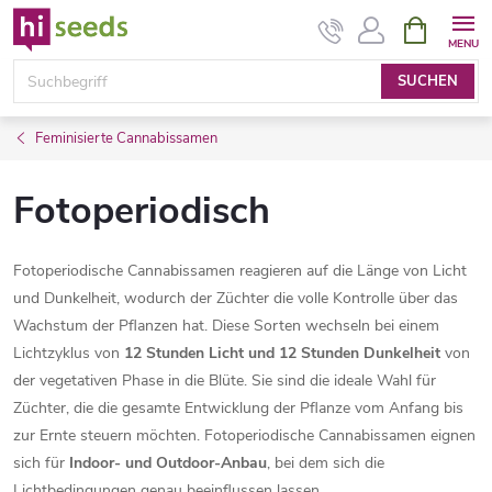
Zum
WARENK
Inhalt
springen
SUCHEN
Feminisierte Cannabissamen
Fotoperiodisch
Fotoperiodische Cannabissamen reagieren auf die Länge von Licht
und Dunkelheit, wodurch der Züchter die volle Kontrolle über das
Wachstum der Pflanzen hat. Diese Sorten wechseln bei einem
Lichtzyklus von
12 Stunden Licht und 12 Stunden Dunkelheit
von
der vegetativen Phase in die Blüte. Sie sind die ideale Wahl für
Züchter, die die gesamte Entwicklung der Pflanze vom Anfang bis
zur Ernte steuern möchten. Fotoperiodische Cannabissamen eignen
sich für
Indoor- und Outdoor-Anbau
, bei dem sich die
Lichtbedingungen genau beeinflussen lassen.