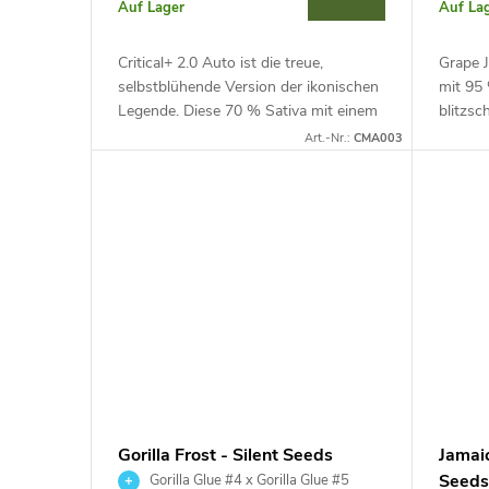
r
Auf Lager
Auf La
t
P
Critical+ 2.0 Auto ist die treue,
Grape J
i
selbstblühende Version der ikonischen
mit 95 
r
Legende. Diese 70 % Sativa mit einem
blitzsc
Zyklus von 70–80 Tagen liefert eine
Tagen.
e
Art.-Nr.:
CMA003
XXL-Ernte und ein unglaublich...
bietet 
o
r
d
u
u
n
k
g
t
e
Gorilla Frost - Silent Seeds
Jamaic
Seed
Gorilla Glue #4 x Gorilla Glue #5