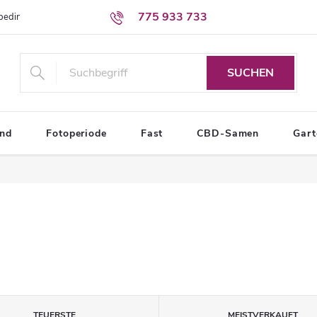
775 933 733
sbedingungen
Bedingungen zum Schutz personenbezogener Daten
SUCHEN
end
Fotoperiode
Fast
CBD-Samen
Gar
TEUERSTE
MEISTVERKAUFT