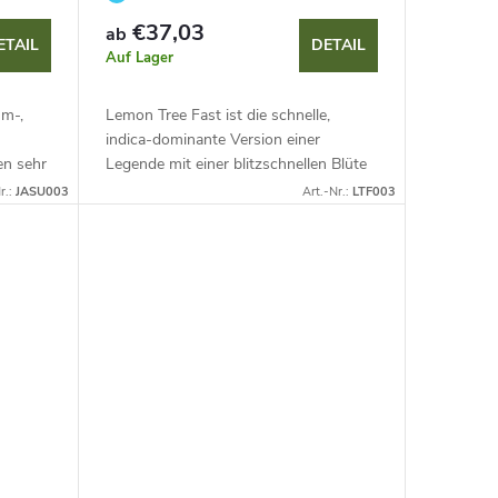
Lemon Tree
€37,03
ab
ETAIL
DETAIL
Auf Lager
um-,
Lemon Tree Fast ist die schnelle,
indica-dominante Version einer
en sehr
Legende mit einer blitzschnellen Blüte
von 50–55 Tagen. Sie bietet XXL-
r.:
JASU003
Art.-Nr.:
LTF003
he...
Erträge von bis zu 1300 g pro Pflanze
und...