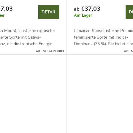
7,03
€37,03
ab
DETAIL
D
ger
Auf Lager
n Mountain ist eine exotische,
Jamaican Sunset ist eine Premi
ierte Sorte mit Sativa-
feminisierte Sorte mit Indica-
z, die die tropische Energie
Dominanz (75 %). Sie bietet ein
s bringt. Erwarten Sie einen
hohen THC-Gehalt (25-28 %),
Art.-Nr.:
JAMO003
Art.-N
THC-Gehalt (25-28 %),
großzügige Erträge und eine reic
...