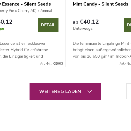
 Essence - Silent Seeds
Mint Candy - Silent Seeds
erry Pie x Cherry AK) x Animal
nts
0,12
€40,12
ab
DETAIL
D
ger
Unterwegs
Essence ist ein exklusiver
Die feminisierte Einjährige Mint
ierter Hybrid für erfahrene
bringt einen außergewöhnlichen
, die Einzigartigkeit und
von bis zu 650 g/m² im Indoor
 Qualität suchen. Mit einem
und ein faszinierendes minzig-k
Art.-Nr.:
CE003
Art.-Nr
halt von bis zu 30 % und
Terpenprofil. Diese...
.
P
WEITERE 5 LADEN
a
g
i
n