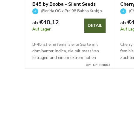
B45 by Booba - Silent Seeds
Cherry
(Florida OG x Pre'98 Bubba Kush) x
(Ch
Orange Punch #66
Face Mi
€40,12
€4
ab
ab
DETAIL
Auf Lager
Auf La
B-45 ist eine feminisierte Sorte mit
Cherry 
dominanter Indica, die mit massiven
feminis
Erträgen und einem extrem hohen
Züchter
THC-Gehalt (30-32 %) beeindruckt.
höchste
Art.-Nr.:
BB003
Dank ihrer robusten Struktur und...
THC-Ge
einem..
S
t
e
u