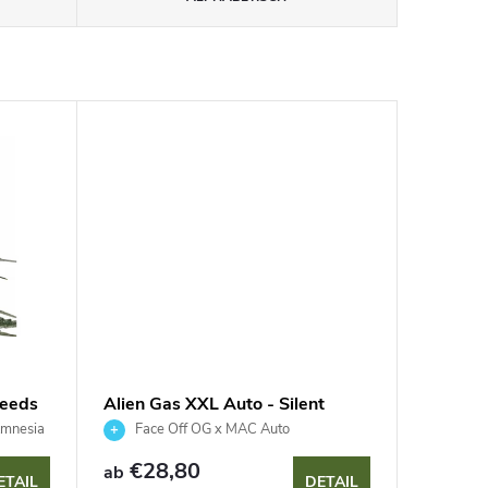
Seeds
Alien Gas XXL Auto - Silent
Seeds
Amnesia
Face Off OG x MAC Auto
€28,80
ab
ETAIL
DETAIL