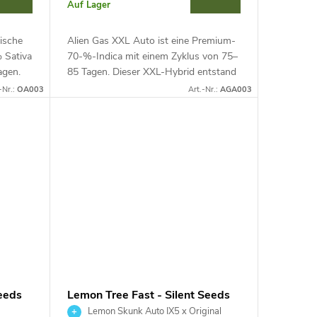
Auf Lager
tische
Alien Gas XXL Auto ist eine Premium-
 Sativa
70-%-Indica mit einem Zyklus von 75–
agen.
85 Tagen. Dieser XXL-Hybrid entstand
 zu 1500
aus der Verbindung der Elite-US-
-Nr.:
OA003
Art.-Nr.:
AGA003
Genetiken Alien OG und Mendo
Breath...
eeds
Lemon Tree Fast - Silent Seeds
Lemon Skunk Auto IX5 x Original