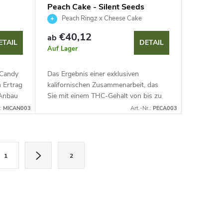
Peach Cake - Silent Seeds
Peach Ringz x Cheese Cake
€40,12
ab
ETAIL
DETAIL
Auf Lager
 Candy
Das Ergebnis einer exklusiven
 Ertrag
kalifornischen Zusammenarbeit, das
-Anbau
Sie mit einem THC-Gehalt von bis zu
eksiges
27 % und einem Gourmet-Aroma
.:
MICAN003
Art.-Nr.:
PECA003
beeindrucken wird. Dieser Hybrid aus
Peach...
1
2