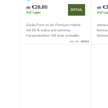
€28,80
€3
ab
ab
DETAIL
Auf Lager
Auf La
Gorilla Frost ist ein Premium-Hybrid
Jamaica
mit 65 % Indica und extremer
feminis
Harzproduktion. Mit einer schnellen
Dominan
Blüte von 58–63 Tagen und XXL-
Jamaika
Art.-Nr.:
GF003
Erträgen liefert er eine massive Ernte.
hohen 
Er...
massive