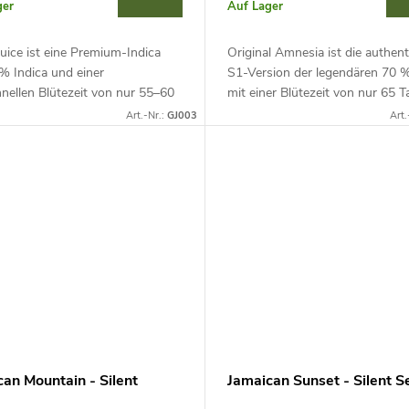
ger
Auf Lager
uice ist eine Premium-Indica
Original Amnesia ist die authen
% Indica und einer
S1-Version der legendären 70 %
hnellen Blütezeit von nur 55–60
mit einer Blütezeit von nur 65 T
 Trotz ihres kompakten Wuchses
Sie liefert XXL-Erträge von bis
Art.-Nr.:
GJ003
Art.
sie eine XXL-Ernte und ein...
g pro Pflanze und ein...
an Mountain - Silent
Jamaican Sunset - Silent S
s