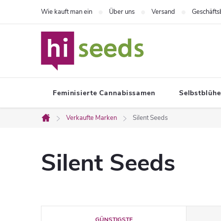
Zum
Wie kauft man ein
Über uns
Versand
Geschäft
Inhalt
springen
Feminisierte Cannabissamen
Selbstblüh
Verkaufte Marken
Silent Seeds
Startseite
Silent Seeds
P
GÜNSTIGSTE