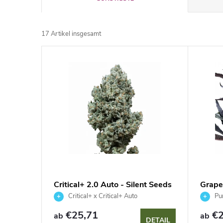
r
17
Artikel insgesamt
o
L
d
i
u
s
k
t
t
e
s
d
Critical+ 2.0 Auto - Silent Seeds
Grape 
o
Critical+ x Critical+ Auto
Pur
e
r
€25,71
€2
ab
ab
DETAIL