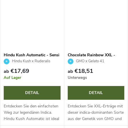
Anfänger. Sie bietet einfachen...
45-55 Tagen und kompaktem
Wuchs belohnt...
Hindu Kush Automatic - Sensi
Chocolate Rainbow XXL -
Seeds
Sensi Seeds
Hindu Kush x Ruderalis
GMO x Gelato 41
€17,69
€18,51
ab
ab
Auf Lager
Unterwegs
DETAIL
DETAIL
Entdecken Sie den einfachsten
Entdecken Sie XXL-Erträge mit
Weg zur legendären Indica.
dieser indica-dominanten Sorte
Hindu Kush Automatic ist ideal
aus der Genetik von GMO und
für Anfänger, bietet extreme
Gelato 41. Mit einem THC-