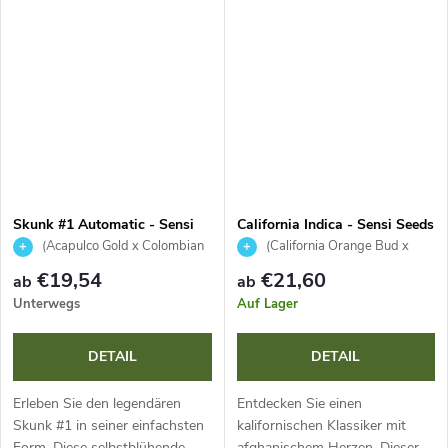
Widerstandsfähigkeit und einen
Gehalt von bis zu 25 %
Lebenszyklus von 8-10
überrascht sie mit einem
Wochen....
einzigartigen...
Skunk #1 Automatic - Sensi
California Indica - Sensi Seeds
Seeds
(Acapulco Gold x Colombian
(California Orange Bud x
Gold x Afghan Indica) x Ruderalis
Northern Lights #1) x Hash Plant
€19,54
€21,60
ab
ab
Unterwegs
Auf Lager
DETAIL
DETAIL
Erleben Sie den legendären
Entdecken Sie einen
Skunk #1 in seiner einfachsten
kalifornischen Klassiker mit
Form. Diese selbstblühende
afghanischem Herzen. Dieser