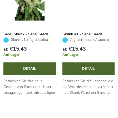
r
u
u
k
n
t
Sensi Skunk - Sensi Seeds
Skunk #1 - Sensi Seeds
g
Skunk #1 x Tajná sladká
Afghani Indica x Acapulco
e
odrůda
Gold x Colombian Gold
€15,43
€15,43
ab
ab
Auf Lager
Auf Lager
DETAIL
DETAIL
Entdecken Sie das neue
Entdecken Sie die Legende, die
Gesicht von Skunk mit dieser
die Welt des Anbaus verändert
einzigartigen, süß-zitrusartigen
hat. Skunk #1 ist ein Synonym
Sorte. Dank extrem schneller
für Zuverlässigkeit, einfachen
Blüte (45–50 Tage) und sehr
Anbau und hohe Erträge. Mit
einfachem Anbau ist sie ideal
einer extra schnellen...
für...