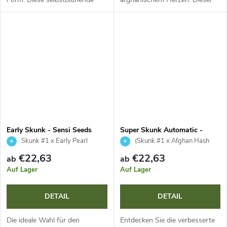
Version ist ideal für Anfänger,
65 % indica-dominante Hybrid
bietet einen extra schnellen
mit Orange Bud- und Hash
Lebenszyklus von 45-55
Plant-Genetik bietet extra
Tagen...
schnelles Blühen...
Early Skunk - Sensi Seeds
Super Skunk Automatic -
Sensi Seeds
Skunk #1 x Early Pearl
(Skunk #1 x Afghan Hash
Plant) x Ruderalis
€22,63
€22,63
ab
ab
Auf Lager
Auf Lager
DETAIL
DETAIL
Die ideale Wahl für den
Entdecken Sie die verbesserte