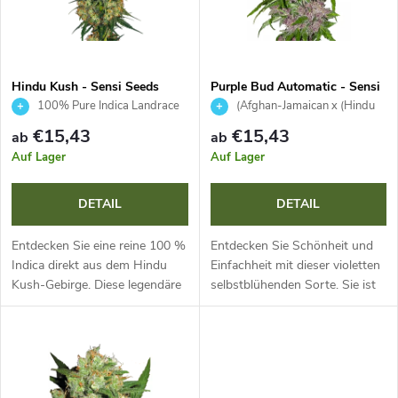
u
t
k
e
t
Hindu Kush - Sensi Seeds
Purple Bud Automatic - Sensi
Seeds
100% Pure Indica Landrace
(Afghan-Jamaican x (Hindu
d
Kush x Purple Kush)) x Ruderalis
s
€15,43
€15,43
ab
ab
e
Auf Lager
Auf Lager
o
r
DETAIL
DETAIL
r
P
Entdecken Sie eine reine 100 %
Entdecken Sie Schönheit und
t
Indica direkt aus dem Hindu
Einfachheit mit dieser violetten
Kush-Gebirge. Diese legendäre
selbstblühenden Sorte. Sie ist
r
Sorte ist dank ihrer extremen
ideal für Anfänger, bietet einen
i
Widerstandsfähigkeit und
schnellen Lebenszyklus von
o
einfachen Anzucht ideal für...
10-14 Wochen und...
e
d