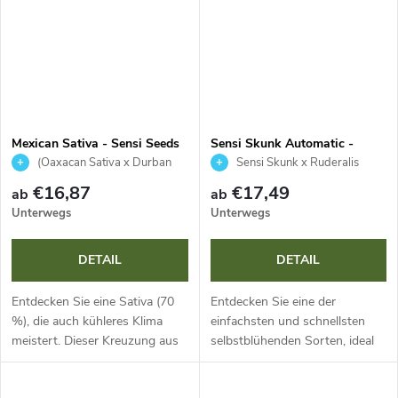
Mexican Sativa - Sensi Seeds
Sensi Skunk Automatic -
Sensi Seeds
(Oaxacan Sativa x Durban
Sensi Skunk x Ruderalis
Poison) x Pakistani Hash Plant
€16,87
€17,49
ab
ab
Unterwegs
Unterwegs
DETAIL
DETAIL
Entdecken Sie eine Sativa (70
Entdecken Sie eine der
%), die auch kühleres Klima
einfachsten und schnellsten
meistert. Dieser Kreuzung aus
selbstblühenden Sorten, ideal
Oaxacan, Durban und Pakistani
für absolute Anfänger. Mit
Hash Plant ist ideal für
einem Lebenszyklus von nur