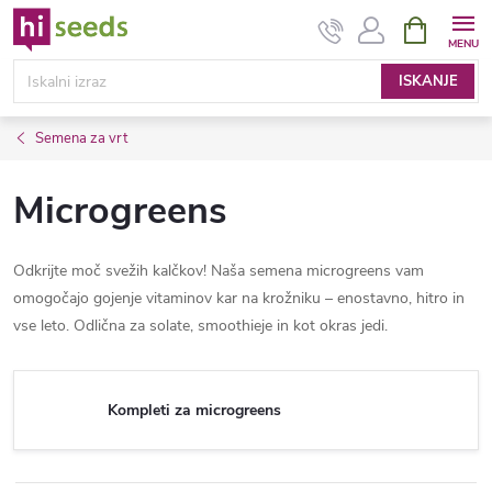
Preskoči
NAKUPOV
VOZIČEK
na
vsebino
ISKANJE
Semena za vrt
Microgreens
Odkrijte moč svežih kalčkov! Naša semena microgreens vam
omogočajo gojenje vitaminov kar na krožniku – enostavno, hitro in
vse leto. Odlična za solate, smoothieje in kot okras jedi.
Kompleti za microgreens