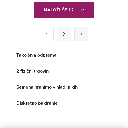
hranil, mineralov in...
Priporočajo se tudi pri...
K
NALOŽI ŠE 12
o
n
P
1
7
a
t
g
r
i
Takojšnja odprema
o
n
a
2 fizični trgovini
l
c
n
i
Semena hranimo v hladilnikih
j
i
a
Diskretno pakiranje
e
l