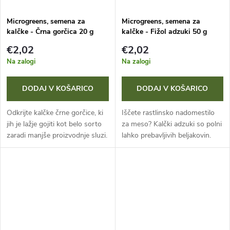
v
l
Microgreens, semena za
Microgreens, semena za
kalčke - Črna gorčica 20 g
kalčke - Fižol adzuki 50 g
k
€2,02
€2,02
o
Na zalogi
Na zalogi
v
DODAJ V KOŠARICO
DODAJ V KOŠARICO
Odkrijte kalčke črne gorčice, ki
Iščete rastlinsko nadomestilo
jih je lažje gojiti kot belo sorto
za meso? Kalčki adzuki so polni
zaradi manjše proizvodnje sluzi.
lahko prebavljivih beljakovin.
Njihov oster, izrazit okus
Njihova hrustljava tekstura in
odlično dopolni začinjene jedi,
sladkast oreškast okus odlično
solate in...
dopolnita azijske jedi...