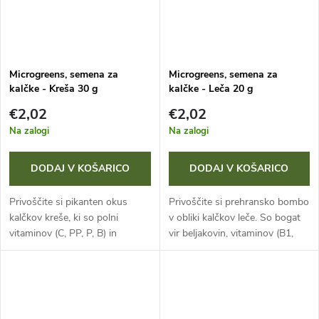
Microgreens, semena za
Microgreens, semena za
kalčke - Kreša 30 g
kalčke - Leča 20 g
€2,02
€2,02
Na zalogi
Na zalogi
DODAJ V KOŠARICO
DODAJ V KOŠARICO
Privoščite si pikanten okus
Privoščite si prehransko bombo
kalčkov kreše, ki so polni
v obliki kalčkov leče. So bogat
vitaminov (C, PP, P, B) in
vir beljakovin, vitaminov (B1,
mineralov. Kot močan
B2, PP) in mineralov, kot so
antioksidant krepijo telo in
kalcij, fosfor in železo, za
izboljšujejo stanje kože, las in
podporo živčnemu in...
nohtov....