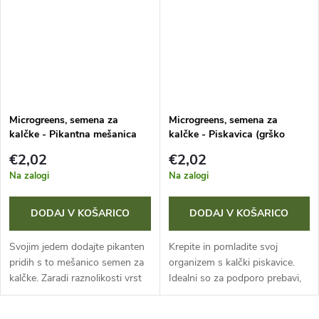
Microgreens, semena za
Microgreens, semena za
kalčke - Pikantna mešanica
kalčke - Piskavica (grško
20 g
seno) 20 g
€2,02
€2,02
Na zalogi
Na zalogi
DODAJ V KOŠARICO
DODAJ V KOŠARICO
Svojim jedem dodajte pikanten
Krepite in pomladite svoj
pridih s to mešanico semen za
organizem s kalčki piskavice.
kalčke. Zaradi raznolikosti vrst
Idealni so za podporo prebavi,
boste v enem pakiranju dobili
saj spodbujajo prebavne sokove
visok odmerek dragocenih
in izboljšujejo absorpcijo hranil.