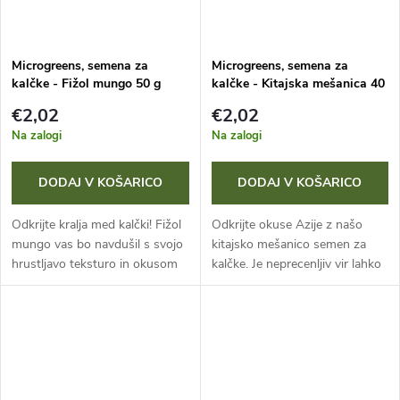
Microgreens, semena za
Microgreens, semena za
kalčke - Fižol mungo 50 g
kalčke - Kitajska mešanica 40
g
€2,02
€2,02
Na zalogi
Na zalogi
DODAJ V KOŠARICO
DODAJ V KOŠARICO
Odkrijte kralja med kalčki! Fižol
Odkrijte okuse Azije z našo
mungo vas bo navdušil s svojo
kitajsko mešanico semen za
hrustljavo teksturo in okusom
kalčke. Je neprecenljiv vir lahko
mladega graha. Idealen je za
prebavljivih beljakovin, znižuje
azijske jedi, solate, testenine ali
raven slabega holesterola in je
riž. Predstavlja...
polna antioksidantov,...