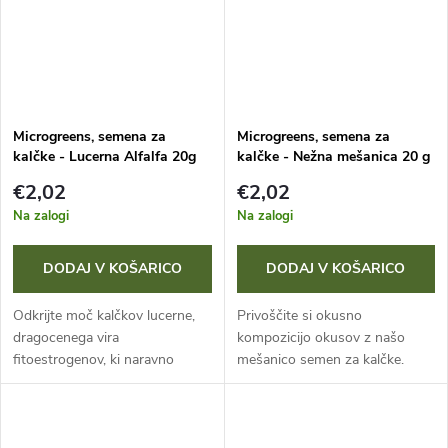
Microgreens, semena za
Microgreens, semena za
kalčke - Lucerna Alfalfa 20g
kalčke - Nežna mešanica 20 g
€2,02
€2,02
Na zalogi
Na zalogi
DODAJ V KOŠARICO
DODAJ V KOŠARICO
Odkrijte moč kalčkov lucerne,
Privoščite si okusno
dragocenega vira
kompozicijo okusov z našo
fitoestrogenov, ki naravno
mešanico semen za kalčke.
blažijo simptome menopavze.
Zaradi raznolikosti vrst boste v
Polni so vitaminov A, E, B-
enem pakiranju dobili visok
kompleksa (vključno z B12) in
odmerek dragocenih hranil,
mikroelementov ter...
aminokislin in...