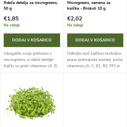
č
Rdeča detelja za microgreens,
Microgreens, semena za
50 g
kalčke - Brokoli 10 g
m
a
€1,85
€2,02
i
Na zalogi
Na zalogi
n
z
DODAJ V KOŠARICO
DODAJ V KOŠARICO
j
d
Obogatite svojo prehrano z
Odkrijte moč kalčkov brokolice,
e
microgreens iz rdeče detelje!
prave prehranske bombe, polne
Kalčki so polni vitaminov (A, B,
vitaminov (A, C, B1, B2, PP) in
e
C, E, K) in mineralov, kot so
mineralov. Vsebujejo do 200x
i
fosfor, železo, silicij, kalij,
več sulforafana, dragocene
l
magnezij in kalcij....
protitumorske snovi, kot...
z
k
d
o
e