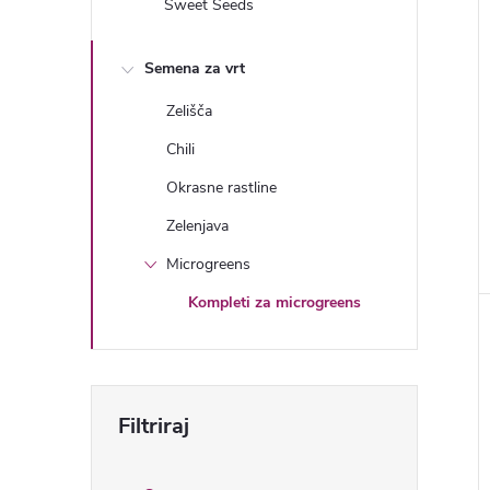
Sweet Seeds
j
i
Semena za vrt
Zelišča
Chili
i
Okrasne rastline
Zelenjava
Microgreens
l
Kompleti za microgreens
l