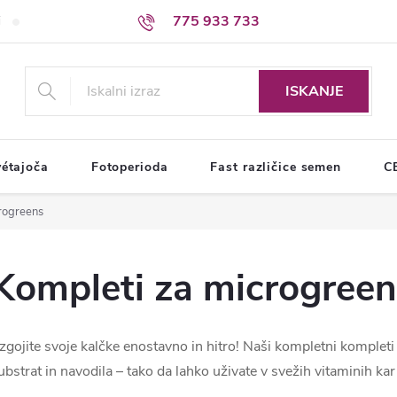
775 933 733
i
Pogoji varstva osebnih podatkov
ISKANJE
étajoča
Fotoperioda
Fast različice semen
C
rogreens
Kompleti za microgreen
zgojite svoje kalčke enostavno in hitro! Naši kompletni komple
ubstrat in navodila – tako da lahko uživate v svežih vitaminih ka