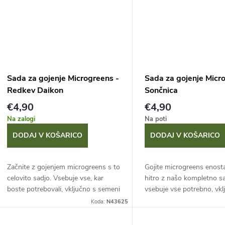
Sada za gojenje Microgreens -
Sada za gojenje Micr
Redkev Daikon
Sončnica
€4,90
€4,90
Na zalogi
Na poti
DODAJ V KOŠARICO
DODAJ V KOŠARICO
Začnite z gojenjem microgreens s to
Gojite microgreens enost
celovito sadjo. Vsebuje vse, kar
hitro z našo kompletno sa
boste potrebovali, vključno s semeni
vsebuje vse potrebno, vkl
redkve. Vzgojite lastne mlade
semeni sončnice. Vzgojite
Koda:
N43625
rastlinice in jih pobirajte sveže,
mlade rastlinice in jih pobi
takoj...
sveže,...