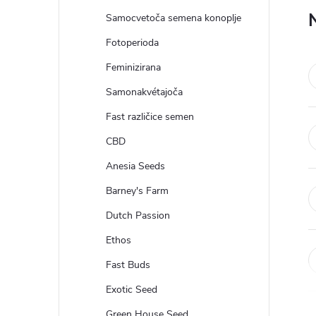
a
Samocvetoča semena konoplje
n
Fotoperioda
Feminizirana
s
Samonakvétajoča
k
Fast različice semen
CBD
a
Anesia Seeds
v
Barney's Farm
Dutch Passion
r
Ethos
s
Fast Buds
t
Exotic Seed
Green House Seed