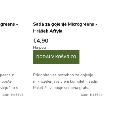
ogreens -
Sada za gojenje Microgreens -
Hrášek Affyla
€4,90
Na poti
DODAJ V KOŠARICO
greens z
Pridobite vse potrebno za gojenje
j boste
mikrozelenjave v eni kompletni sadji.
 vključno s
Paket že vsebuje semena graha,
no vzgojite
zato lahko takoj začnete. Zlahka
Koda:
N43626
Koda:
N43624
ajte...
vzgojite te mlade,
nekajcentimetrske...