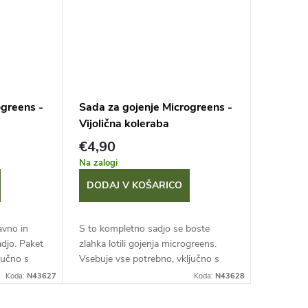
ogreens -
Sada za gojenje Microgreens -
Vijolična koleraba
€4,90
Na zalogi
DODAJ V KOŠARICO
avno in
S to kompletno sadjo se boste
djo. Paket
zlahka lotili gojenja microgreens.
jučno s
Vsebuje vse potrebno, vključno s
 lastne
semeni kolerabe. Pobirajte sveže
Koda:
N43627
Koda:
N43628
rajte
mlade rastlinice, takoj ko dosežejo
višino le...