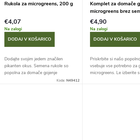
n
m
Rukola za microgreens, 200 g
Komplet za domače g
microgreens brez se
€4,07
€4,90
Na zalogi
Na zalogi
e
z
DODAJ V KOŠARICO
DODAJ V KOŠARICO
d
Dodajte svojim jedem značilen
Priskrbite si našo popolno
z
e
pikanten okus. Semena rukole so
vsebuje vse potrebno za 
popolna za domače gojenje
microgreens. Le izberite
d
microgreens in kalčkov. S tem
svojem okusu in lahko za
Koda:
N49412
praktičnim 200 g pakiranjem boste
Doma vzgojite sveže mla
dobili bogat pridelek,...
rastlinice in jih...
e
k
o
k
v