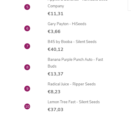
Company
€11,31
Gary Payton - HiSeeds
€3,66
B45 by Booba - Silent Seeds
€40,12
Banana Purple Punch Auto - Fast
t
Buds
€13,37
r
Radical Juice - Ripper Seeds
€8,23
l
Lemon Tree Fast - Silent Seeds
€37,03
i