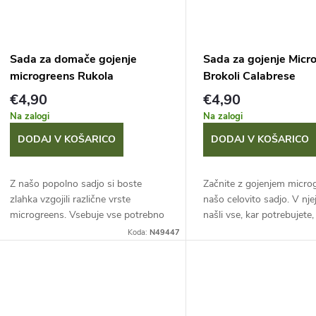
o
v
Sada za domače gojenje
Sada za gojenje Micr
microgreens Rukola
Brokoli Calabrese
€4,90
€4,90
Na zalogi
Na zalogi
DODAJ V KOŠARICO
DODAJ V KOŠARICO
Z našo popolno sadjo si boste
Začnite z gojenjem micro
zlahka vzgojili različne vrste
našo celovito sadjo. V nje
microgreens. Vsebuje vse potrebno
našli vse, kar potrebujete,
za gojenje mladih rastlinic, ki se
semeni brokolija. Enostav
Koda:
N49447
pobirajo za uživanje pri višini nekaj...
mlade rastlinice in jih pobir