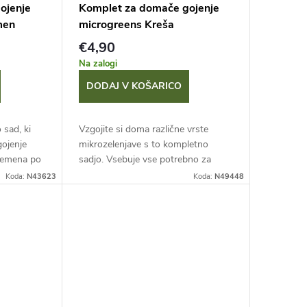
ojenje
Komplet za domače gojenje
men
microgreens Kreša
€4,90
Na zalogi
DODAJ V KOŠARICO
 sad, ki
Vzgojite si doma različne vrste
gojenje
mikrozelenjave s to kompletno
 semena po
sadjo. Vsebuje vse potrebno za
čnete.
gojenje mladih rastlinic, ki se
Koda:
N43623
Koda:
N49448
de
pobirajo pri višini le nekaj
centimetrov. Tako boste...