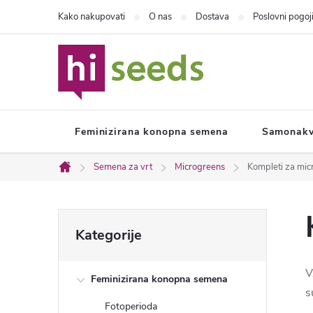
Preskoči
Kako nakupovati
O nas
Dostava
Poslovni pogoj
na
vsebino
Feminizirana konopna semena
Samonakv
Semena za vrt
Microgreens
Kompleti za mic
Domača
stran
S
Preskoči
Kategorije
kategorije
t
V
Feminizirana konopna semena
r
s
Fotoperioda