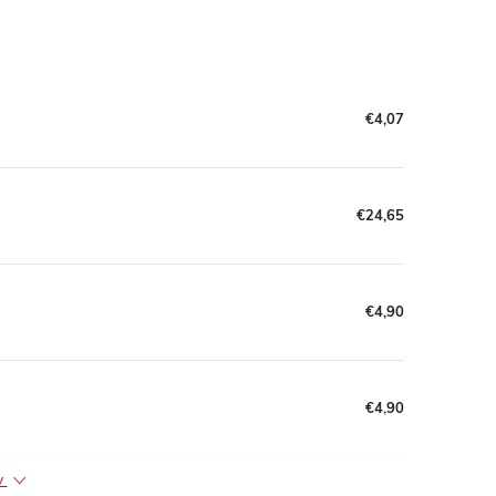
€4,07
€24,65
€4,90
€4,90
ov