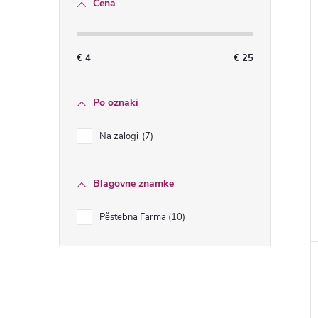
Cena
€
4
€
25
Po oznaki
Na zalogi
7
Blagovne znamke
Pěstebna Farma
10