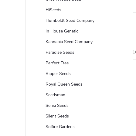
i
HiSeeds
c
Humboldt Seed Company
In House Genetic
a
Kannabia Seed Company
Paradise Seeds
1
Perfect Tree
Ripper Seeds
Royal Queen Seeds
Seedsman
Sensi Seeds
Silent Seeds
Solfire Gardens