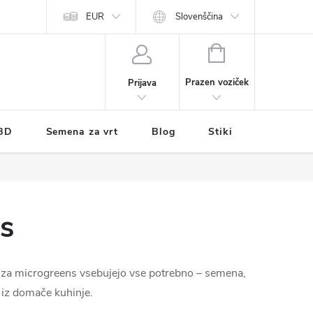
EUR
Slovenščina
NAKUPOVALNI
VOZIČEK
Prazen voziček
Prijava
BD
Semena za vrt
Blog
Stiki
s
ti za microgreens vsebujejo vse potrebno – semena,
r iz domače kuhinje.