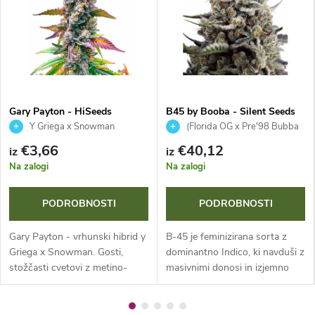
Gary Payton - HiSeeds
B45 by Booba - Silent Seeds
Y Griega x Snowman
(Florida OG x Pre'98 Bubba
Kush) x Orange Punch #66
€3,66
€40,12
iz
iz
Na zalogi
Na zalogi
PODROBNOSTI
PODROBNOSTI
Gary Payton - vrhunski hibrid y
B-45 je feminizirana sorta z
Griega x Snowman. Gosti,
dominantno Indico, ki navduši z
stožčasti cvetovi z metino-
masivnimi donosi in izjemno
zelenimi in vijoličnimi odtenki,
visoko vsebnostjo THC (30-32
bleščečimi trihomi, kompleksno
%). Zaradi svoje robustne
plinsko, začimbno in sadno...
strukture in odpornosti je...