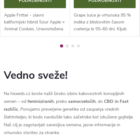
PODROBNOSTI
PODROBNOSTI
Apple Fritter - slavni
Grape Juice je vrhunska 95 %
kalifornijski hibrid Sour Apple ×
indika z bliskovitim časom
Animal Cookies. Uravnotežena
cvetenja le 55–60 dni. Kljub
genetika z visokim pridelkom in
kompaktni rasti ponuja XXL
izrazito aromo po jabolčnem
žetev in edinstven terpenski
zavitku, karameli in pecivu....
profil, ki spominja na luksuzne...
Vedno sveže!
Na hiseeds.cz boste našli široko izbiro kakovostnih konopljinih
semen – od
feminiziranih
, preko
samocvetočih
, do
CBD in Fast
različic.
Ponujamo preverjene genetike od zaupanja vrednih
žlahtniteljev, ki bodo navdušile tako začetnike kot izkušene gojitelje.
Naš cilj je zagotavljati zanesljiva semena, jasne informacije in
vrhunsko storitev za stranke.