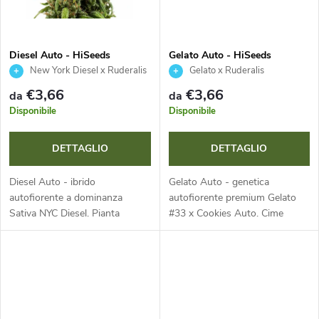
p
o
r
t
Diesel Auto - HiSeeds
Gelato Auto - HiSeeds
o
New York Diesel x Ruderalis
Gelato x Ruderalis
t
€3,66
€3,66
da
da
d
Disponibile
Disponibile
i
o
DETTAGLIO
DETTAGLIO
t
Diesel Auto - ibrido
Gelato Auto - genetica
autofiorente a dominanza
autofiorente premium Gelato
t
Sativa NYC Diesel. Pianta
#33 x Cookies Auto. Cime
compatta e resistente con cime
dense e resinose con
dense e brillanti, iconico aroma
sfumature viola e pistilli
i
diesel con note agrumate e
arancioni. Aroma dolce e
ciclo rapido...
cremoso con agrumi e...