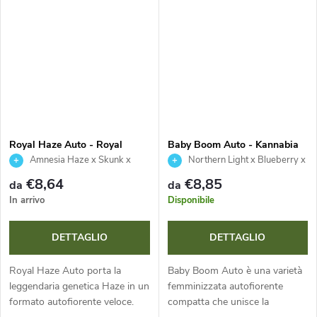
un mix di frutti di bosco,...
e il 15 % di THC, offre un...
Royal Haze Auto - Royal
Baby Boom Auto - Kannabia
Queen Seeds
Seed Company
Amnesia Haze x Skunk x
Northern Light x Blueberry x
Ruderalis
Ruderalis
€8,64
€8,85
da
da
In arrivo
Disponibile
DETTAGLIO
DETTAGLIO
Royal Haze Auto porta la
Baby Boom Auto è una varietà
leggendaria genetica Haze in un
femminizzata autofiorente
formato autofiorente veloce.
compatta che unisce la