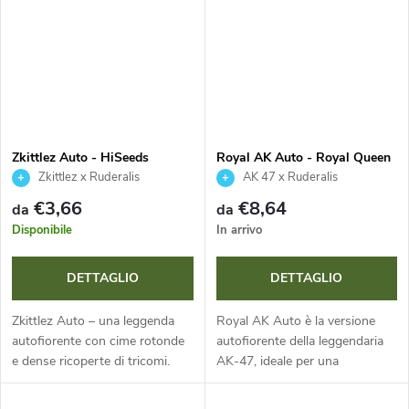
gourmet unico,...
Zkittlez Auto - HiSeeds
Royal AK Auto - Royal Queen
Seeds
Zkittlez x Ruderalis
AK 47 x Ruderalis
€3,66
€8,64
da
da
Disponibile
In arrivo
DETTAGLIO
DETTAGLIO
Zkittlez Auto – una leggenda
Royal AK Auto è la versione
autofiorente con cime rotonde
autofiorente della leggendaria
e dense ricoperte di tricomi.
AK-47, ideale per una
Aroma e sapore intensamente
coltivazione discreta. Con un
dolci e fruttati, che ricordano
ciclo di vita di 11-12 settimane