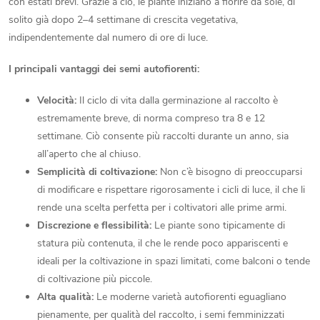
e
con estati brevi. Grazie a ciò, le piante iniziano a fiorire da sole, di
solito già dopo 2–4 settimane di crescita vegetativa,
l
indipendentemente dal numero di ore di luce.
l
I principali vantaggi dei semi autofiorenti:
'
Velocità:
Il ciclo di vita dalla germinazione al raccolto è
e
estremamente breve, di norma compreso tra 8 e 12
settimane. Ciò consente più raccolti durante un anno, sia
l
all’aperto che al chiuso.
Semplicità di coltivazione:
Non c’è bisogno di preoccuparsi
e
di modificare e rispettare rigorosamente i cicli di luce, il che li
n
rende una scelta perfetta per i coltivatori alle prime armi.
Discrezione e flessibilità:
Le piante sono tipicamente di
c
statura più contenuta, il che le rende poco appariscenti e
o
ideali per la coltivazione in spazi limitati, come balconi o tende
di coltivazione più piccole.
Alta qualità:
Le moderne varietà autofiorenti eguagliano
pienamente, per qualità del raccolto, i semi femminizzati