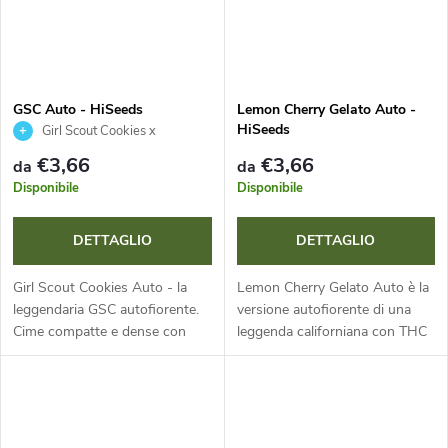
GSC Auto - HiSeeds
Lemon Cherry Gelato Auto -
HiSeeds
Girl Scout Cookies x
Ruderalis
€3,66
€3,66
da
da
Disponibile
Disponibile
DETTAGLIO
DETTAGLIO
Girl Scout Cookies Auto - la
Lemon Cherry Gelato Auto è la
leggendaria GSC autofiorente.
versione autofiorente di una
Cime compatte e dense con
leggenda californiana con THC
sfumature viola e arancioni.
estremamente elevato (fino al
Aroma dolce e dessert di
28,5 %). Offre un ciclo di vita
biscotti freschi con menta e...
fulmineo di 8-10...