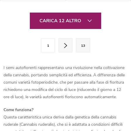
Con un ciclo di vita di 12
genetica leggendaria di
settimane, THC fino al 15 % e
Northern Lights e Blueberry.
un contenuto medio di CBD, è...
Questo ibrido a dominanza
C
indica con THC...
CARICA 12 ALTRO
o
n
P
1
13
a
t
g
r
i
I semi autofiorenti rappresentano una rivoluzione nella coltivazione
o
n
della cannabis, portando semplicità ed efficienza. A differenza delle
a
comuni varietà fotoperiodiche, che per passare alla fase di fioritura
l
z
richiedono una modifica del ciclo di luce (riducendo il giorno a 12
l
ore di luce), le varietà autofiorenti fioriscono automaticamente.
i
o
i
Come funziona?
n
Questa caratteristica unica deriva dalla genetica della cannabis
d
e
ruderale (Cannabis ruderalis), che si è adattata a condizioni difficili