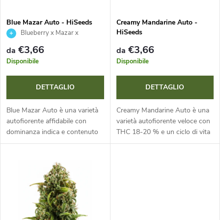
a
c
m
Blue Mazar Auto - HiSeeds
Creamy Mandarine Auto -
HiSeeds
Blueberry x Mazar x
o
Ruderalis
e
€3,66
€3,66
da
da
d
Disponibile
Disponibile
n
e
DETTAGLIO
DETTAGLIO
t
i
Blue Mazar Auto è una varietà
Creamy Mandarine Auto è una
o
autofiorente affidabile con
varietà autofiorente veloce con
dominanza indica e contenuto
THC 18-20 % e un ciclo di vita
p
di THC fino al 23%. Grazie al
di soli 9 settimane. Colpisce per
d
ciclo rapido di 9-10 settimane e
le rese generose e l’intenso
r
all'altezza compatta offre...
aroma dolce di...
e
o
i
d