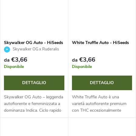
Skywalker OG Auto - HiSeeds
White Truffle Auto - HiSeeds
Skywalker OG x Ruderalis
€3,66
€3,66
da
da
Disponibile
Disponibile
DETTAGLIO
DETTAGLIO
Skywalker OG Auto – leggenda
White Truffle Auto è una
autofiorente e femminizzata a
varietà autofiorente premium
dominanza Indica. Ciclo rapido
con THC eccezionalmente
(70-75 giorni), crescita
elevato fino al 26 % e un ciclo
compatta e rese elevate fino a
rapido di 9-10 settimane.
500 g/m². Aroma intenso di...
Colpisce per il suo aroma