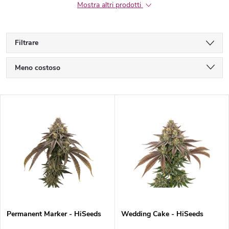
Mostra altri prodotti
Filtrare
O
Meno costoso
r
Il più costoso
E
I più venduti
d
l
In ordine alfabetico
i
e
n
n
a
c
m
Permanent Marker - HiSeeds
Wedding Cake - HiSeeds