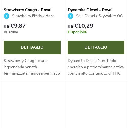
Strawberry Cough - Royal
Dynamite Diesel - Royal
Queen Seeds
Queen Seeds x Tyson 2.0
Strawberry Fields x Haze
Sour Diesel x Skywalker OG
€9,87
€10,29
da
da
In arrivo
Disponibile
DETTAGLIO
DETTAGLIO
Strawberry Cough è una
Dynamite Diesel è un ibrido
leggendaria varietà
energico a predominanza sativa
femminizzata, famosa per il suo
con un alto contenuto di THC
inconfondibile aroma di fragole
del 22 %. Questa varietà, nata
fresche. Questo ibrido a
dall’incrocio tra Sour Diesel e
predominanza sativa con un
Skywalker OG, offre rese...
contenuto di THC...