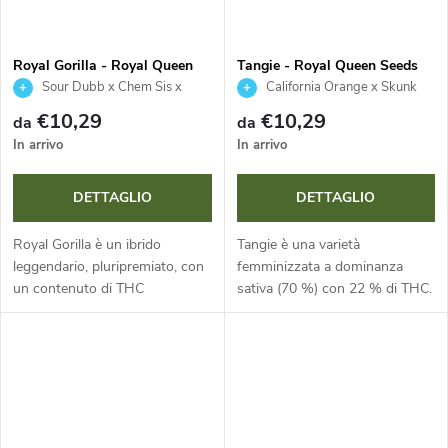
Royal Gorilla - Royal Queen
Tangie - Royal Queen Seeds
Seeds
Sour Dubb x Chem Sis x
California Orange x Skunk
Chocolate Diesel
€10,29
€10,29
da
da
In arrivo
In arrivo
DETTAGLIO
DETTAGLIO
Royal Gorilla è un ibrido
Tangie è una varietà
leggendario, pluripremiato, con
femminizzata a dominanza
un contenuto di THC
sativa (70 %) con 22 % di THC.
estremamente elevato (24-27
È famosa per l’intenso profilo
%). Famosa per la sua
terpenico di mandarini freschi e
straordinaria produzione di
l’enorme potenziale di resa,...
resina e le rese...