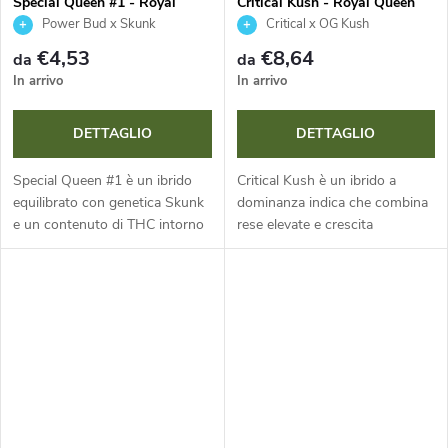
t
Special Queen #1 - Royal
Critical Kush - Royal Queen
Queen Seeds
Seeds
o
Power Bud x Skunk
Critical x OG Kush
t
€4,53
€8,64
da
da
d
In arrivo
In arrivo
i
o
DETTAGLIO
DETTAGLIO
t
Special Queen #1 è un ibrido
Critical Kush è un ibrido a
equilibrato con genetica Skunk
dominanza indica che combina
t
e un contenuto di THC intorno
rese elevate e crescita
al 18 %. Ideale per i principianti
compatta. Con un contenuto di
grazie alla sua facilità di
THC intorno al 20 % e una
i
coltivazione e alla...
rapida fioritura, è ideale per chi
vuole...