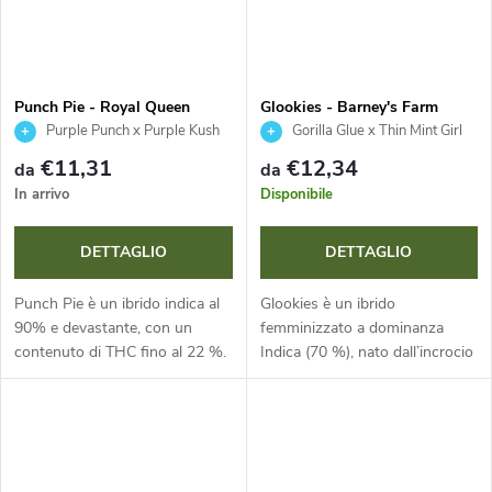
Punch Pie - Royal Queen
Glookies - Barney's Farm
Seeds x Tyson 2.0
Purple Punch x Purple Kush
Gorilla Glue x Thin Mint Girl
Scout Coolies
€11,31
€12,34
da
da
In arrivo
Disponibile
DETTAGLIO
DETTAGLIO
Punch Pie è un ibrido indica al
Glookies è un ibrido
90% e devastante, con un
femminizzato a dominanza
contenuto di THC fino al 22 %.
Indica (70 %), nato dall’incrocio
Questa varietà offre rese
tra Gorilla Glue e Thin Mint
massicce fino a 750 g per
GSC. Questa varietà di Barney's
pianta e una fioritura rapida....
Farm è rinomata per rese
massicce...