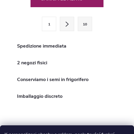
o
n
P
1
10
a
t
g
r
i
Spedizione immediata
o
n
a
2 negozi fisici
l
z
l
i
Conserviamo i semi in frigorifero
o
i
n
Imballaggio discreto
d
e
e
l