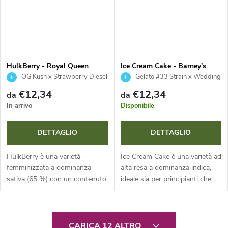
HulkBerry - Royal Queen
Ice Cream Cake - Barney's
Seeds
Farm
OG Kush x Strawberry Diesel
Gelato #33 Strain x Wedding
Cake Strain
€12,34
€12,34
da
da
In arrivo
Disponibile
DETTAGLIO
DETTAGLIO
HulkBerry è una varietà
Ice Cream Cake è una varietà ad
femminizzata a dominanza
alta resa a dominanza indica,
sativa (65 %) con un contenuto
ideale sia per principianti che
di THC estremamente elevato
per esperti. Combina
fino al 28 %. Questa genetica
coltivazione facile, fioritura
da campioni, incrocio tra OG
rapida di 55-60 giorni e rese...
C
Kush e...
CARICA 12 ALTRO