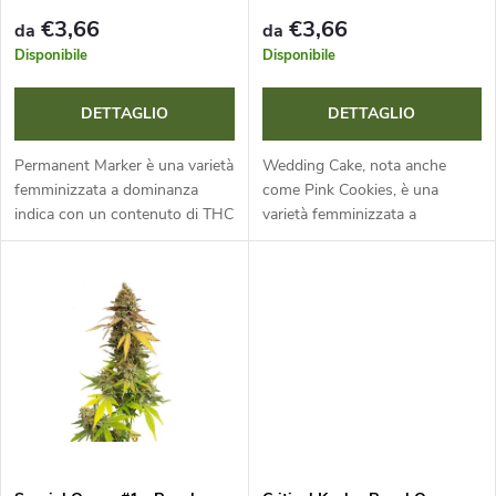
o
e
€3,66
€3,66
da
da
d
Disponibile
Disponibile
n
e
DETTAGLIO
DETTAGLIO
t
i
Permanent Marker è una varietà
Wedding Cake, nota anche
o
femminizzata a dominanza
come Pink Cookies, è una
indica con un contenuto di THC
varietà femminizzata a
p
estremamente elevato (fino al
dominanza indica con un alto
d
30 %). Offre crescita robusta,
contenuto di THC (23-25 %). È
r
ottime rese e un profilo...
rinomata per la produzione
e
massiccia di fiori...
o
i
d
p
o
r