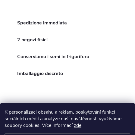
Spedizione immediata
2 negozi fisici
Conserviamo i semi in frigorifero
Imballaggio discreto
K personalizaci obsahu a reklam, poskytování funkcí
P
sociálních médií a analýze naší návštěvnosti využíváme
soubory cookies. Více informací
zde
.
Blog
i