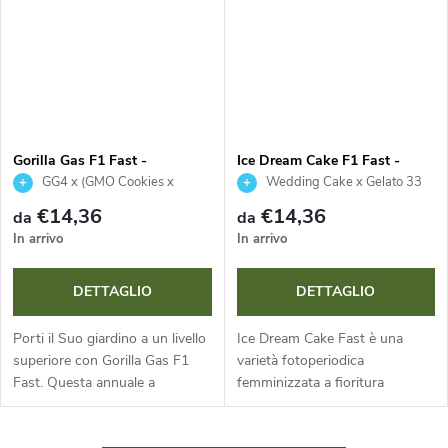
Gorilla Gas F1 Fast -
Ice Dream Cake F1 Fast -
Seedsman
Seedsman
GG4 x (GMO Cookies x
Wedding Cake x Gelato 33
Legend OG)
€14,36
€14,36
da
da
In arrivo
In arrivo
DETTAGLIO
DETTAGLIO
Porti il Suo giardino a un livello
Ice Dream Cake Fast è una
superiore con Gorilla Gas F1
varietà fotoperiodica
Fast. Questa annuale a
femminizzata a fioritura
dominanza sativa offre una
accelerata, con un
fioritura estremamente rapida,
impressionante 21,8 % di THC