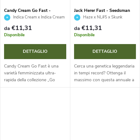
r
t
Candy Cream Go Fast -
Jack Herer Fast - Seedsman
Kannabia Seed Company
o
Indica Cream x Indica Cream
Haze x NL#5 x Skunk
t
Auto
€11,31
€11,31
da
da
d
Disponibile
Disponibile
i
o
DETTAGLIO
DETTAGLIO
t
Candy Cream Go Fast è una
Cerca una genetica leggendaria
varietà femminizzata ultra-
in tempi record? Ottenga il
t
rapida della collezione „Go
massimo con questa annuale a
Fast“, che riduce il tempo di
dominanza sativa, che si
fioritura a soli 50 giorni. Questa
distingue per una fioritura
i
genetica a dominanza indica
estremamente rapida in soli 42-
con...
49...