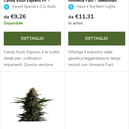
m
Candy Kush Express FF -
Amnesia Fast - Seedsman
Royal Queen Seeds
Sweet Special x O.G. Kush
Haze x Northern Lights
o
e
€9,26
€11,31
da
da
d
Disponibile
In arrivo
n
e
DETTAGLIO
DETTAGLIO
t
i
Candy Kush Express è la scelta
Ottenga il massimo dalla
o
ideale per i coltivatori
genetica leggendaria in tempi
impazienti. Questa versione
record con Amnesia Fast.
p
Fast a dominanza indica e con
Questa annuale fotoperiodica a
d
18% di THC fiorisce in soli 7-9
dominanza sativa offre una
r
settimane ed è pronta per il...
fioritura estremamente rapida
e
e...
o
i
d
p
o