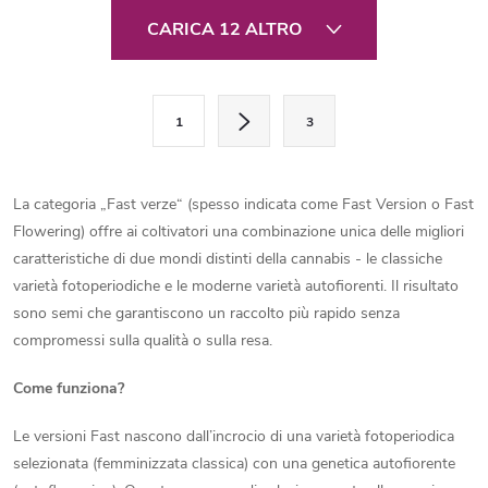
rese sorprendenti di fiori...
e 0,5 % di CBG. Questa
C
affidabile annuale si distingue...
CARICA 12 ALTRO
o
n
P
1
3
a
t
g
r
i
La categoria „Fast verze“ (spesso indicata come Fast Version o Fast
o
n
Flowering) offre ai coltivatori una combinazione unica delle migliori
a
caratteristiche di due mondi distinti della cannabis - le classiche
l
z
varietà fotoperiodiche e le moderne varietà autofiorenti. Il risultato
l
sono semi che garantiscono un raccolto più rapido senza
i
compromessi sulla qualità o sulla resa.
o
i
n
Come funziona?
d
e
Le versioni Fast nascono dall’incrocio di una varietà fotoperiodica
e
selezionata (femminizzata classica) con una genetica autofiorente