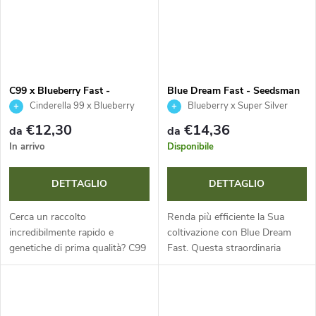
C99 x Blueberry Fast -
Blue Dream Fast - Seedsman
Seedsman
Cinderella 99 x Blueberry
Blueberry x Super Silver
Haze
€12,30
€14,36
da
da
In arrivo
Disponibile
DETTAGLIO
DETTAGLIO
Cerca un raccolto
Renda più efficiente la Sua
incredibilmente rapido e
coltivazione con Blue Dream
genetiche di prima qualità? C99
Fast. Questa straordinaria
x Blueberry Fast è una varietà a
annuale a dominanza sativa
dominanza sativa con fioritura
offre fioritura accelerata,
di soli 45 giorni, THC 16-24 %
affascinante colorazione viola
e CBD...
delle...