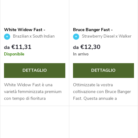
White Widow Fast -
Bruce Banger Fast -
Seedsman
Seedsman
Brazilian x South Indian
Strawberry Diesel x Walker
Kush
€11,31
€12,30
da
da
Disponibile
In arrivo
DETTAGLIO
DETTAGLIO
White Widow Fast è una
Ottimizzate la vostra
varietà femminizzata premium
coltivazione con Bruce Banger
con tempo di fioritura
Fast. Questa annuale a
accelerato, ideale per una
dominanza sativa si distingue
coltivazione massimamente
per la fioritura accelerata, rese
efficiente. Queste piante
massicce e grande adattabilità
annuali stabili...
in...