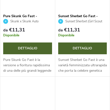
Pure Skunk Go Fast -
Sunset Sherbet Go Fast -
Kannabia Seed Company
Kannabia Seed Company
Skunk x Skunk Auto
Sunset Sherbet (Girl Scout
Cookies x Pink Panties) x OG Kush
€11,31
€11,31
da
da
Auto
Disponibile
Disponibile
DETTAGLIO
DETTAGLIO
Pure Skunk Go Fast è la
Sunset Sherbet Go Fast è una
versione a fioritura rapidissima
varietà femminizzata ultrarapida
di una delle più grandi leggende
che porta la celebre genetica
della storia della cannabis.
californiana nel Suo giardino in
Questo ibrido a dominanza
tempi record. Questo ibrido a
sativa riduce il tempo di...
dominanza indica con...