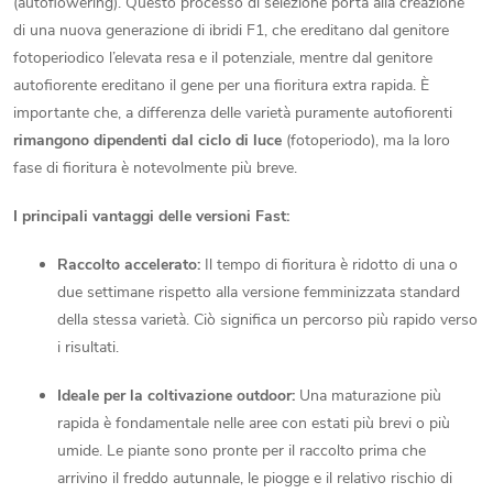
l
(autoflowering). Questo processo di selezione porta alla creazione
di una nuova generazione di ibridi F1, che ereditano dal genitore
l
fotoperiodico l’elevata resa e il potenziale, mentre dal genitore
autofiorente ereditano il gene per una fioritura extra rapida. È
'
importante che, a differenza delle varietà puramente autofiorenti
e
rimangono dipendenti dal ciclo di luce
(fotoperiodo), ma la loro
fase di fioritura è notevolmente più breve.
l
I principali vantaggi delle versioni Fast:
e
n
Raccolto accelerato:
Il tempo di fioritura è ridotto di una o
due settimane rispetto alla versione femminizzata standard
c
della stessa varietà. Ciò significa un percorso più rapido verso
i risultati.
o
Ideale per la coltivazione outdoor:
Una maturazione più
rapida è fondamentale nelle aree con estati più brevi o più
umide. Le piante sono pronte per il raccolto prima che
arrivino il freddo autunnale, le piogge e il relativo rischio di