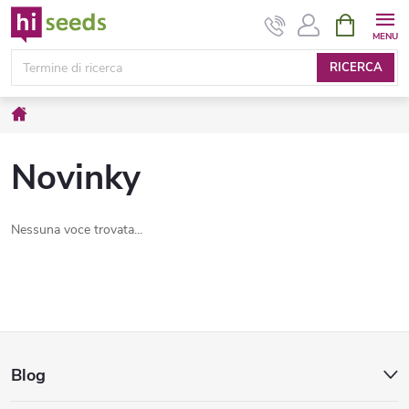
Vai
CARRELL
DELLA
al
SPESA
contenuto
RICERCA
Casa
Novinky
Nessuna voce trovata...
P
Blog
i