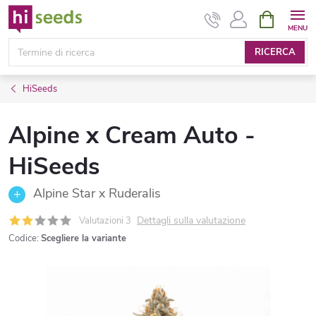
Vai
CARRELL
DELLA
al
SPESA
contenuto
RICERCA
HiSeeds
Alpine x Cream Auto -
HiSeeds
Alpine Star x Ruderalis
Dettagli sulla valutazione
Valutazioni 3
Codice:
Scegliere la variante