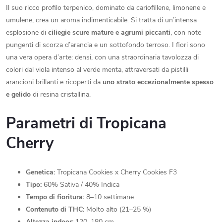
Il suo ricco profilo terpenico, dominato da cariofillene, limonene e
umulene, crea un aroma indimenticabile. Si tratta di un’intensa
esplosione di
ciliegie scure mature e agrumi piccanti
, con note
pungenti di scorza d’arancia e un sottofondo terroso. I fiori sono
una vera opera d’arte: densi, con una straordinaria tavolozza di
colori dal viola intenso al verde menta, attraversati da pistilli
arancioni brillanti e ricoperti da
uno strato eccezionalmente spesso
e gelido
di resina cristallina.
Parametri di Tropicana
Cherry
Genetica:
Tropicana Cookies x Cherry Cookies F3
Tipo:
60% Sativa / 40% Indica
Tempo di fioritura:
8–10 settimane
Contenuto di THC:
Molto alto (21–25 %)
Altezza indoor:
120–180 cm