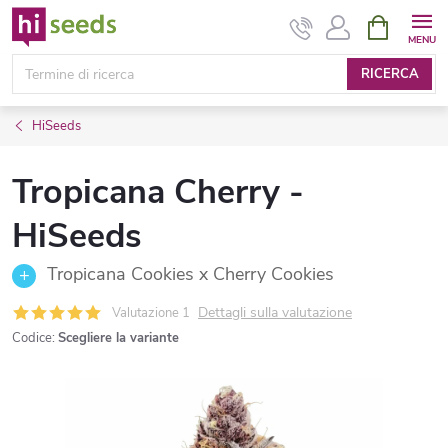
Vai
CARRELL
DELLA
al
SPESA
contenuto
RICERCA
HiSeeds
Tropicana Cherry -
HiSeeds
Tropicana Cookies x Cherry Cookies
Dettagli sulla valutazione
Valutazione 1
Codice:
Scegliere la variante