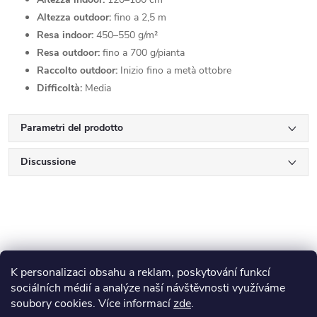
Altezza outdoor:
fino a 2,5 m
Resa indoor:
450–550 g/m²
Resa outdoor:
fino a 700 g/pianta
Raccolto outdoor:
Inizio fino a metà ottobre
Difficoltà:
Media
Parametri del prodotto
Discussione
K personalizaci obsahu a reklam, poskytování funkcí
P
sociálních médií a analýze naší návštěvnosti využíváme
soubory cookies. Více informací
zde
.
Blog