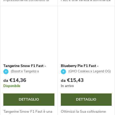
THC tra il 16 e il 24 %. Si
indica con un contenuto
distingue per la struttura
massiccio fino al 27% di THC e
massiccia, i fiori
CBD sotto l'1%. Offre fioritura...
estremamente...
Tangerine Snow F1 Fast -
Blueberry Pie F1 Fast -
Seedsman
Seedsman
(Boost x Tangelo) x
(GMO Cookies x Legend OG)
(Lavender x Power Plant)
x (GSC x Blueberry)
€14,36
€15,43
da
da
Disponibile
In arrivo
DETTAGLIO
DETTAGLIO
Tangerine Snow F1 Fast è una
Ottimizzi la Sua coltivazione