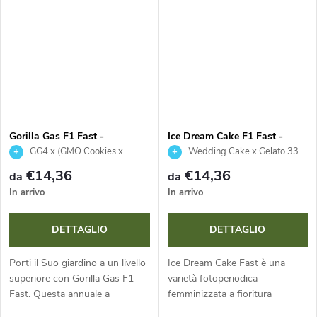
di soli 45 giorni, THC 16-24 %
affascinante colorazione viola
e CBD...
delle...
Gorilla Gas F1 Fast -
Ice Dream Cake F1 Fast -
Seedsman
Seedsman
GG4 x (GMO Cookies x
Wedding Cake x Gelato 33
Legend OG)
€14,36
€14,36
da
da
In arrivo
In arrivo
DETTAGLIO
DETTAGLIO
Porti il Suo giardino a un livello
Ice Dream Cake Fast è una
superiore con Gorilla Gas F1
varietà fotoperiodica
Fast. Questa annuale a
femminizzata a fioritura
dominanza sativa offre una
accelerata, con un