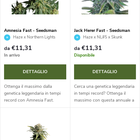
n
n
a
c
m
Amnesia Fast - Seedsman
Jack Herer Fast - Seedsman
Haze x Northern Lights
Haze x NL#5 x Skunk
o
e
€11,31
€11,31
da
da
d
In arrivo
Disponibile
n
e
DETTAGLIO
DETTAGLIO
t
i
Ottenga il massimo dalla
Cerca una genetica leggendaria
o
genetica leggendaria in tempi
in tempi record? Ottenga il
record con Amnesia Fast.
massimo con questa annuale a
p
Questa annuale fotoperiodica a
dominanza sativa, che si
d
dominanza sativa offre una
distingue per una fioritura
r
fioritura estremamente rapida
estremamente rapida in soli 42-
e
e...
49...
o