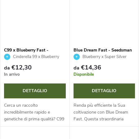
C99 x Blueberry Fast -
Blue Dream Fast - Seedsman
Seedsman
Cinderella 99 x Blueberry
Blueberry x Super Silver
Haze
€12,30
€14,36
da
da
In arrivo
Disponibile
DETTAGLIO
DETTAGLIO
Cerca un raccolto
Renda più efficiente la Sua
incredibilmente rapido e
coltivazione con Blue Dream
genetiche di prima qualità? C99
Fast. Questa straordinaria
x Blueberry Fast è una varietà a
annuale a dominanza sativa
dominanza sativa con fioritura
offre fioritura accelerata,