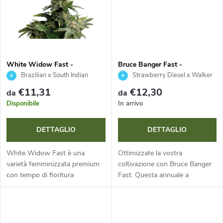
i
d
p
o
r
t
White Widow Fast -
Bruce Banger Fast -
Seedsman
Seedsman
o
Brazilian x South Indian
Strawberry Diesel x Walker
t
Kush
€11,31
€12,30
da
da
d
Disponibile
In arrivo
i
o
DETTAGLIO
DETTAGLIO
t
White Widow Fast è una
Ottimizzate la vostra
varietà femminizzata premium
coltivazione con Bruce Banger
t
con tempo di fioritura
Fast. Questa annuale a
accelerato, ideale per una
dominanza sativa si distingue
coltivazione massimamente
per la fioritura accelerata, rese
i
efficiente. Queste piante
massicce e grande adattabilità
annuali stabili...
in...