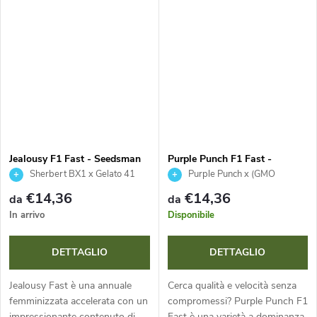
fioritura estremamente rapida,
impressionante 21,8 % di THC
rese sorprendenti di fiori...
e 0,5 % di CBG. Questa
affidabile annuale si distingue...
Jealousy F1 Fast - Seedsman
Purple Punch F1 Fast -
Seedsman
Sherbert BX1 x Gelato 41
Purple Punch x (GMO
Cookies x Legend OG)
€14,36
€14,36
da
da
In arrivo
Disponibile
DETTAGLIO
DETTAGLIO
Jealousy Fast è una annuale
Cerca qualità e velocità senza
femminizzata accelerata con un
compromessi? Purple Punch F1
impressionante contenuto di
Fast è una varietà a dominanza