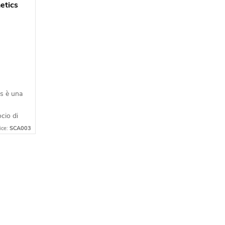
etics
s è una
cio di
gue per
ice:
SCA003