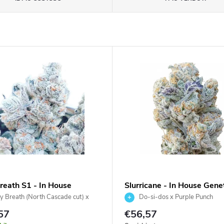
Breath S1 - In House
Slurricane - In House Gene
ics 3 ks
ks
ly Breath (North Cascade cut) x
Do-si-dos x Purple Punch
eath
57
€56,57