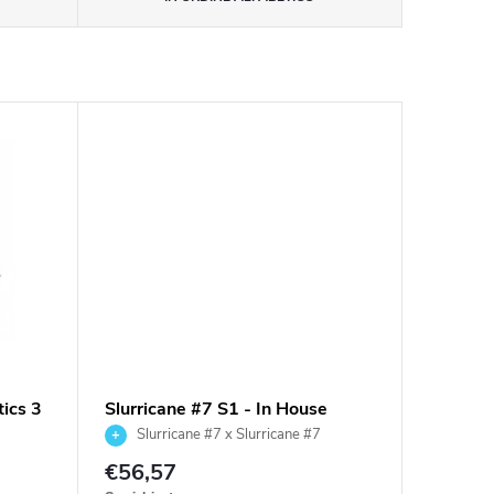
tics 3
Slurricane #7 S1 - In House
Genetics 3 ks
Slurricane #7 x Slurricane #7
€56,57