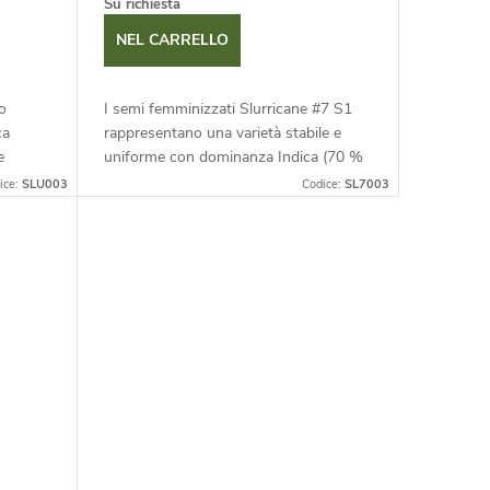
Su richiesta
NEL CARRELLO
o
I semi femminizzati Slurricane #7 S1
ca
rappresentano una varietà stabile e
e
uniforme con dominanza Indica (70 %
a
Indica / 30 % Sativa), che vanta una
ice:
SLU003
Codice:
SL7003
densi...
ricca produzione di resina e...