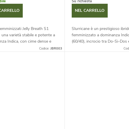
bile
Su richiesta
CARRELLO
NEL CARRELLO
femminizzati Jelly Breath S1
Slurricane è un prestigioso ibrid
 una varietà stabile e potente a
femminizzato a dominanza Indi
nza Indica, con cime dense e
(60/40), incrocio tra Do-Si-Dos 
e e un profilo terpenico unico di
Purple Punch. Si distingue per l
Codice:
JBR003
Cod
e, frutti di...
produzione di resina, i fiori viola 