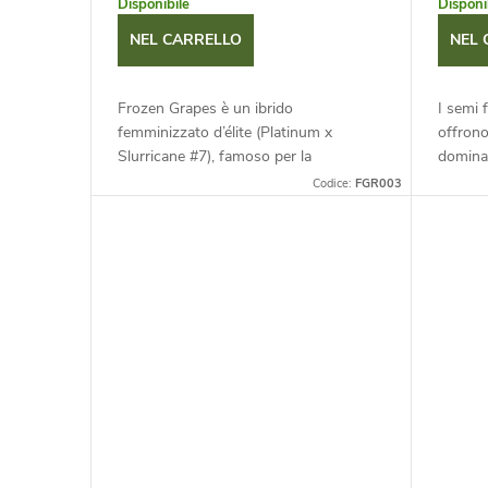
e
Disponibile
Disponi
o
NEL CARRELLO
NEL 
i
d
Frozen Grapes è un ibrido
I semi 
p
femminizzato d’élite (Platinum x
offrono
e
Slurricane #7), famoso per la
domina
r
straordinaria produzione di resina. I
resinos
Codice:
FGR003
i
suoi fiori hanno un aspetto
uva dolc
o
"ghiacciato" e un...
p
d
r
o
o
t
d
t
o