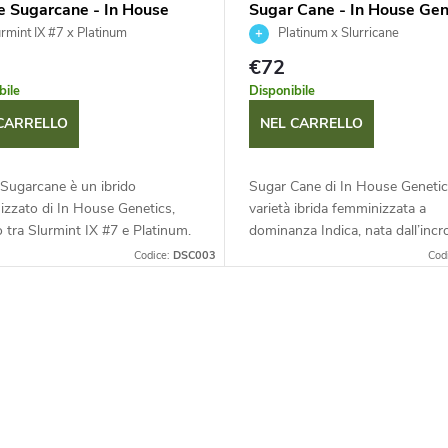
e Sugarcane - In House
Sugar Cane - In House Gen
ics 3 ks
3 ks
rmint IX #7 x Platinum
Platinum x Slurricane
€72
bile
Disponibile
CARRELLO
NEL CARRELLO
Sugarcane è un ibrido
Sugar Cane di In House Genetic
zzato di In House Genetics,
varietà ibrida femminizzata a
o tra Slurmint IX #7 e Platinum.
dominanza Indica, nata dall’incro
ingue per l'estrema produzione
Platinum e Slurricane. Si distin
Codice:
DSC003
Cod
a, i fiori densi e un...
l’eccezionale produzione di...