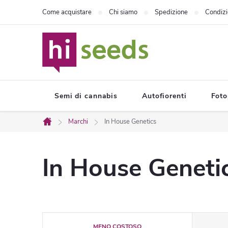
Vai
Come acquistare
Chi siamo
Spedizione
Condizi
al
contenuto
Semi di cannabis
Autofiorenti
Foto
Marchi
In House Genetics
Casa
In House Geneti
O
MENO COSTOSO