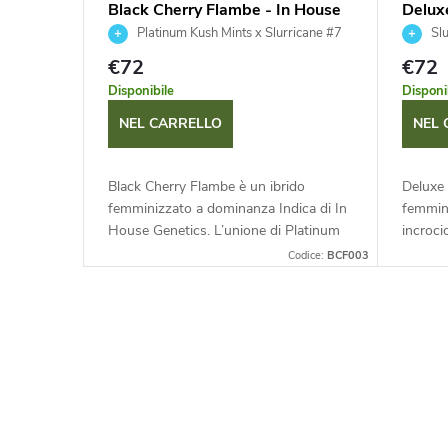
i
Black Cherry Flambe - In House
Delux
t
Genetics 3 ks
Genet
Platinum Kush Mints x Slurricane #7
Slu
€72
€72
t
Disponibile
Disponi
NEL CARRELLO
NEL 
i
Black Cherry Flambe è un ibrido
Deluxe 
femminizzato a dominanza Indica di In
femmini
House Genetics. L’unione di Platinum
incroci
Kush Mints e Slurricane #7 offre fiori
Si dist
Codice:
BCF003
densi e resinosi con un profilo...
di resin
C
o
n