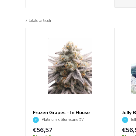
r
7
totale articoli
d
E
i
l
n
e
a
n
m
c
e
o
Frozen Grapes - In House
Jelly 
n
Genetics 3 ks
Genet
Platinum x Slurricane #7
Jel
d
Jelly Br
€56,57
€56,
t