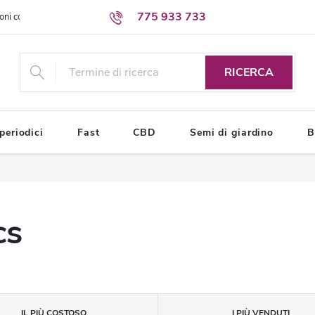
775 933 733
oni commerciali
Condizioni di protezione dei dati personali
RICERCA
periodici
Fast
CBD
Semi di giardino
B
cs
IL PIÙ COSTOSO
I PIÙ VENDUTI