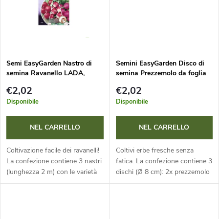
i
d
p
o
r
t
Semi EasyGarden Nastro di
Semini EasyGarden Disco di
semina Ravanello LADA,
semina Prezzemolo da foglia
o
VIOLA, POLONÉZA 3x2m
ASTRA+FEST, Erba cipollina -
t
€2,02
€2,02
3 pz
d
Disponibile
Disponibile
i
o
NEL CARRELLO
NEL CARRELLO
t
Coltivazione facile dei ravanelli!
Coltivi erbe fresche senza
La confezione contiene 3 nastri
fatica. La confezione contiene 3
t
(lunghezza 2 m) con le varietà
dischi (Ø 8 cm): 2x prezzemolo
Lada, Polonéza e Viola. Grazie
da foglia (varietà Astra e Fest) e
alle distanze precise e
1x erba cipollina. Grazie alle
i
all’elevata...
distanze ottimali e...