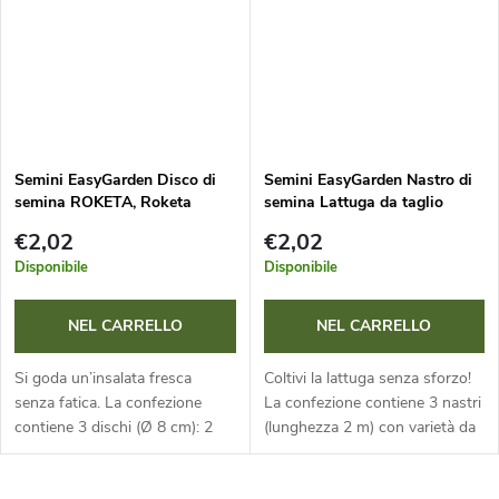
Semini EasyGarden Disco di
Semini EasyGarden Nastro di
semina ROKETA, Roketa
semina Lattuga da taglio
WILD ROKET, KOZLÍČEK - 3
DUBÁČEK, REDIN, VERALA
€2,02
€2,02
pz
3x2m
Disponibile
Disponibile
NEL CARRELLO
NEL CARRELLO
Si goda un’insalata fresca
Coltivi la lattuga senza sforzo!
senza fatica. La confezione
La confezione contiene 3 nastri
contiene 3 dischi (Ø 8 cm): 2
(lunghezza 2 m) con varietà da
varietà di rucola e 1 disco con
taglio: Redin, Dubáček e Verala.
valerianella. Grazie alla
Grazie alle distanze ottimali e