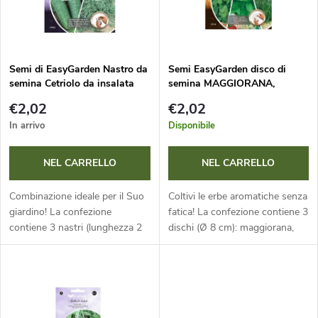
n
n
a
c
m
Semi di EasyGarden Nastro da
Semi EasyGarden disco di
semina Cetriolo da insalata
semina MAGGIORANA,
o
JOGGER 2x, Aneto OLIVER
MENTA, ROSMARINO 3 pz
e
€2,02
€2,02
3x2m
d
In arrivo
Disponibile
n
e
NEL CARRELLO
NEL CARRELLO
t
i
Combinazione ideale per il Suo
Coltivi le erbe aromatiche senza
o
giardino! La confezione
fatica! La confezione contiene 3
contiene 3 nastri (lunghezza 2
dischi (Ø 8 cm): maggiorana,
p
m): 2x cetriolo da insalata
menta e rosmarino. Grazie agli
d
Jogger F1 e 1x aneto Oliver.
spazi ideali e all’elevata
r
Grazie alla disposizione
germinabilità dei semi,...
e
precisa...
o