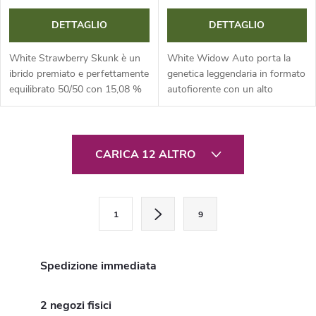
DETTAGLIO
DETTAGLIO
White Strawberry Skunk è un
White Widow Auto porta la
ibrido premiato e perfettamente
genetica leggendaria in formato
equilibrato 50/50 con 15,08 %
autofiorente con un alto
di THC e 1,07 % di CBD. Si
contenuto di THC. Famosa per
distingue per rese elevate e un
la massiccia produzione di
profilo terpenico unico con...
resina che ricopre
C
completamente i...
CARICA 12 ALTRO
o
n
P
1
9
a
t
g
r
i
Spedizione immediata
o
n
a
2 negozi fisici