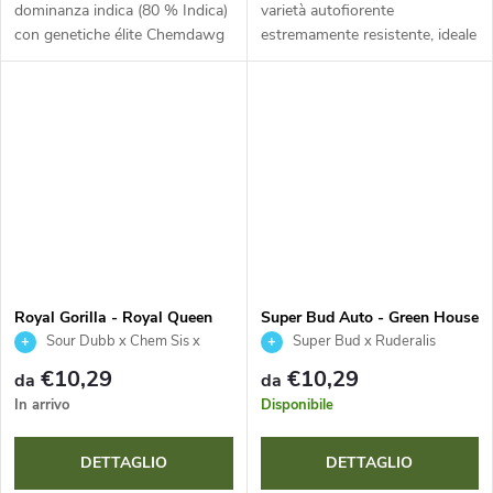
dominanza indica (80 % Indica)
varietà autofiorente
con genetiche élite Chemdawg
estremamente resistente, ideale
e OG Kush. Offre rese elevate
per la coltivazione discreta e
di fiori estremamente densi e
“guerrilla”. Questo ibrido a
ricchi di resina in 60–65...
dominanza indica (Mazar x
Ginger Ale)...
Royal Gorilla - Royal Queen
Super Bud Auto - Green House
Seeds
Seed
Sour Dubb x Chem Sis x
Super Bud x Ruderalis
Chocolate Diesel
€10,29
€10,29
da
da
In arrivo
Disponibile
DETTAGLIO
DETTAGLIO