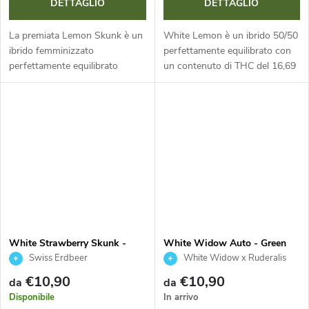
DETTAGLIO
DETTAGLIO
La premiata Lemon Skunk è un
White Lemon è un ibrido 50/50
ibrido femminizzato
perfettamente equilibrato con
perfettamente equilibrato
un contenuto di THC del 16,69
(50/50). Con THC 23,12 % e
%. Questo incrocio tra El Niño
CBD 0,23 %, unisce gusto
e Super Lemon Haze offre rese
terroso e freschezza di limone.
massicce fino a 1000 g per...
White Strawberry Skunk -
White Widow Auto - Green
Green House Seed
House Seed
Swiss Erdbeer
White Widow x Ruderalis
€10,90
€10,90
da
da
Disponibile
In arrivo