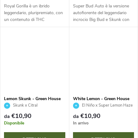
Royal Gorilla è un ibrido
Super Bud Auto è la versione
leggendario, pluripremiato, con
autofiorente del leggendario
un contenuto di THC
incrocio Big Bud e Skunk con
estremamente elevato (24-27
un contenuto di THC del 17,55
%). Famosa per la sua
%. Questa indica all’80 % è
straordinaria produzione di
pronta in soli 9 settimane ed è...
resina e le rese...
Lemon Skunk - Green House
White Lemon - Green House
Seed
Seed
Skunk x Citral
El Niño x Super Lemon Haze
€10,90
€10,90
da
da
Disponibile
In arrivo