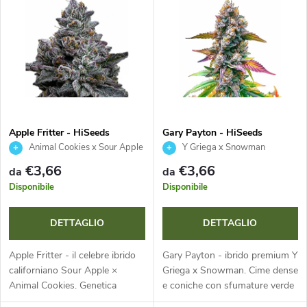
d
l
In ordine alfabetico
i
e
n
n
a
c
m
Apple Fritter - HiSeeds
Gary Payton - HiSeeds
Animal Cookies x Sour Apple
Y Griega x Snowman
o
e
€3,66
€3,66
da
da
d
Disponibile
Disponibile
n
e
DETTAGLIO
DETTAGLIO
t
i
Apple Fritter - il celebre ibrido
Gary Payton - ibrido premium Y
o
californiano Sour Apple ×
Griega x Snowman. Cime dense
Animal Cookies. Genetica
e coniche con sfumature verde
p
bilanciata con resa elevata e
menta e viola, tricomi