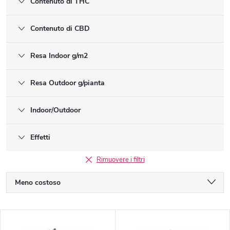
Contenuto di THC
Contenuto di CBD
Resa Indoor g/m2
Resa Outdoor g/pianta
Indoor/Outdoor
Effetti
Rimuovere i filtri
O
Meno costoso
r
Il più costoso
E
I più venduti