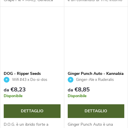
t
equilibrata, cime viola
al 18 %. Ideale per i principianti
spettacolari e aroma dolce-
grazie alla sua facilità di
i
fruttato di uva, ciliegie e agrumi.
coltivazione e alla...
Alte...
DOG - Ripper Seeds
Ginger Punch Auto - Kannabia
Seed Company
Wifi #43 x Do-si-dos
Ginger-Ale x Ruderalis
€8,23
€8,85
da
da
Disponibile
Disponibile
DETTAGLIO
DETTAGLIO
D.O.G. è un ibrido forte a
Ginger Punch Auto è una