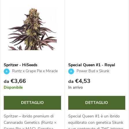
d
aroma intenso di strudel di
scintillanti, aroma complesso di
r
mele, caramello e prodotti da...
gas, spezie e frutta e rese...
e
o
i
d
p
o
r
t
Spritzer - HiSeeds
Special Queen #1 - Royal
Queen Seeds
o
Runtz x Grape Pie x Miracle
Power Bud x Skunk
t
Alien Cookies
€3,66
€4,53
da
da
d
Disponibile
In arrivo
i
o
DETTAGLIO
DETTAGLIO
t
Spritzer – ibrido premium di
Special Queen #1 è un ibrido
Cannarado Genetics (Runtz ×
equilibrato con genetica Skunk
Grape Pie × MAC). Genetica
e un contenuto di THC intorno