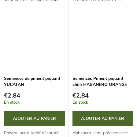
vous impressionnera par sa
petits fruits (1x2-3 cm)
récolte abondante. La force
changent de couleur du violet-
atteint jusqu’à 80 000 SHU.
noir au rouge brillant. Le
piquant atteint...
Semences de piment piquant
Semences Piment piquant
YUCATAN
chilli HABANERO ORANGE
€2,84
€2,84
En stock
En stock
AJOUTER AU PANIER
AJOUTER AU PANIER
Poivron semi-tardif décoratif
Habanero semi-précoce avec