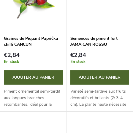
s
u
i
t
Graines de Piquant Paprička
Semences de piment fort
chilli CANCUN
JAMAICAN ROSSO
s
€2,84
€2,84
En stock
En stock
AJOUTER AU PANIER
AJOUTER AU PANIER
Piment ornemental semi-tardif
Variété semi-tardive aux fruits
aux longues branches
décoratifs et brillants (Ø 3-4
retombantes, idéal pour la
cm). La plante haute nécessite
culture en contenants sur le
un support, idéale pour la
balcon. Les fruits (Ø 1-1,5 cm)
culture en pots sur le balcon ou
ont une puissance allant
sous abri. La piquance...
jusqu’à 50...