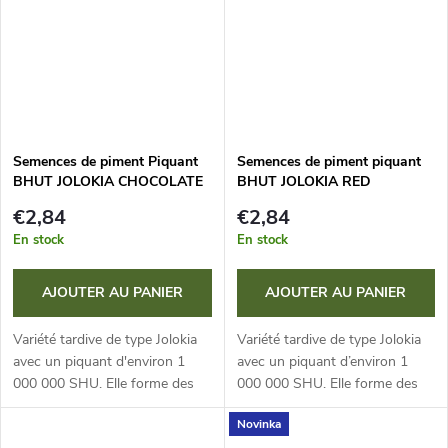
Semences de piment Piquant
Semences de piment piquant
BHUT JOLOKIA CHOCOLATE
BHUT JOLOKIA RED
€2,84
€2,84
En stock
En stock
AJOUTER AU PANIER
AJOUTER AU PANIER
Variété tardive de type Jolokia
Variété tardive de type Jolokia
avec un piquant d'environ 1
avec un piquant d’environ 1
000 000 SHU. Elle forme des
000 000 SHU. Elle forme des
fruits allongés, brun foncé (2-3
fruits allongés, brun foncé (2-3
Novinka
x 5-8 cm). Idéale pour la culture
x 5-8 cm). Idéale pour la culture