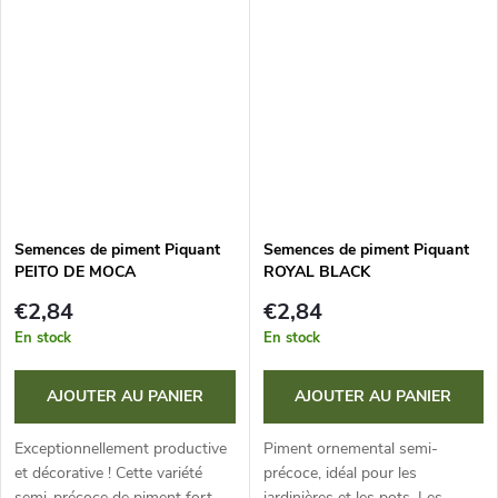
jusqu'à 30 000 SHU. Convient
rouges brillants (3-4 x 4-6 cm).
à la culture en contenants et...
Idéal pour la culture en
contenants...
Semences de piment Piquant
Semences de piment Piquant
PEITO DE MOCA
ROYAL BLACK
€2,84
€2,84
En stock
En stock
AJOUTER AU PANIER
AJOUTER AU PANIER
Exceptionnellement productive
Piment ornemental semi-
et décorative ! Cette variété
précoce, idéal pour les
semi-précoce de piment fort
jardinières et les pots. Les