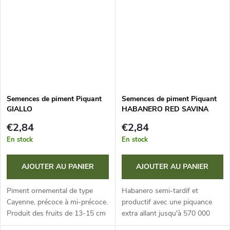
en conteneurs et sous...
en contenants et sous...
Semences de piment Piquant
Semences de piment Piquant
GIALLO
HABANERO RED SAVINA
€2,84
€2,84
En stock
En stock
AJOUTER AU PANIER
AJOUTER AU PANIER
Piment ornemental de type
Habanero semi-tardif et
Cayenne, précoce à mi-précoce.
productif avec une piquance
Produit des fruits de 13-15 cm
extra allant jusqu'à 570 000
de long avec une force allant
SHU ! Il forme des fruits