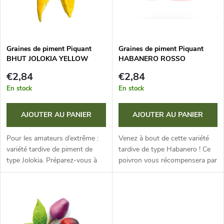
e
t
s
e
p
Graines de piment Piquant
Graines de piment Piquant
BHUT JOLOKIA YELLOW
HABANERO ROSSO
d
r
€2,84
€2,84
e
En stock
En stock
o
s
AJOUTER AU PANIER
AJOUTER AU PANIER
d
p
Pour les amateurs d’extrême :
Venez à bout de cette variété
u
variété tardive de piment de
tardive de type Habanero ! Ce
type Jolokia. Préparez-vous à
poivron vous récompensera par
r
une expérience vraiment
une saveur intense et une
i
intense avec un piquant
piquance extrême allant jusqu’à
o
d’environ 1 000 000 SHU.
450 000 SHU.
t
d