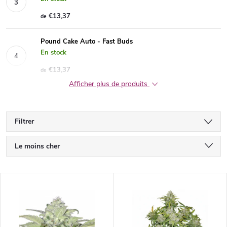
€13,37
de
Pound Cake Auto - Fast Buds
En stock
€13,37
de
Afficher plus de produits
Filtrer
T
Le moins cher
r
Le plus cher
L
Bestsellers
i
i
Alphabétiquement
d