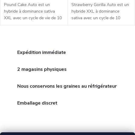
Pound Cake Auto est un
Strawberry Gorilla Auto est un
hybride à dominance sativa
hybride XXL à dominance
XXL avec un cycle de vie de 10
sativa avec un cycle de 10
semaines. Il offre une récolte
semaines. Préparez-vous à une
massive et est idéal pour les
récolte massive, une production
débutants. Attendez-vous à
de résine extrême et un profil...
C
un...
o
Expédition immédiate
n
2 magasins physiques
t
Nous conservons les graines au réfrigérateur
r
ô
Emballage discret
l
e