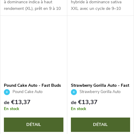
à dominance indica à haut
hybride à dominance sativa
rendement (XL), prêt en 9 à 10
XXL avec un cycle de 9–10
semaines. Attendez-vous à des
semaines. Préparez-vous à une
fleurs extrêmement denses et
récolte massive de fleurs
résineuses, avec un délicieux...
extrêmement résineuses au
profil...
Pound Cake Auto - Fast Buds
Strawberry Gorilla Auto - Fast
Buds
Pound Cake Auto
Strawberry Gorilla Auto
€13,37
€13,37
de
de
En stock
En stock
DÉTAIL
DÉTAIL