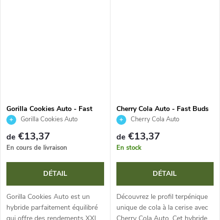
sativa-dominante facile à
rendements XL en 9–10
cultiver a un cycle de 9 à 10...
semaines et un profil
terpénique authentique de pâte
à...
Gorilla Cookies Auto - Fast
Cherry Cola Auto - Fast Buds
Buds
Gorilla Cookies Auto
Cherry Cola Auto
€13,37
€13,37
de
de
En cours de livraison
En stock
DÉTAIL
DÉTAIL
Gorilla Cookies Auto est un
Découvrez le profil terpénique
hybride parfaitement équilibré
unique de cola à la cerise avec
qui offre des rendements XXL
Cherry Cola Auto. Cet hybride