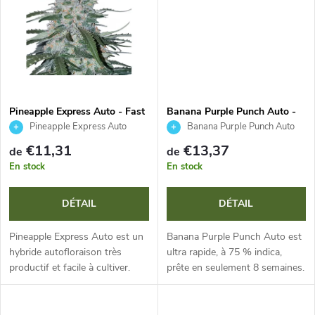
d
s
u
i
t
Pineapple Express Auto - Fast
Banana Purple Punch Auto -
Buds
Fast Buds
Pineapple Express Auto
Banana Purple Punch Auto
s
€11,31
€13,37
de
de
En stock
En stock
DÉTAIL
DÉTAIL
Pineapple Express Auto est un
Banana Purple Punch Auto est
hybride autofloraison très
ultra rapide, à 75 % indica,
productif et facile à cultiver.
prête en seulement 8 semaines.
Avec un cycle de vie de 9 à 10
Elle offre des rendements XL
semaines, il vous récompense
de magnifiques fleurs violettes
avec des fleurs denses au...
au profil terpénique...