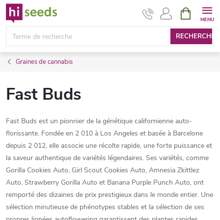
Aller
PANIER
D'ACHAT
au
contenu
RECHERCHE
Graines de cannabis
Fast Buds
Fast Buds est un pionnier de la génétique californienne auto-
florissante. Fondée en 2 010 à Los Angeles et basée à Barcelone
depuis 2 012, elle associe une récolte rapide, une forte puissance et
la saveur authentique de variétés légendaires. Ses variétés, comme
Gorilla Cookies Auto, Girl Scout Cookies Auto, Amnesia Zkittlez
Auto, Strawberry Gorilla Auto et Banana Purple Punch Auto, ont
remporté des dizaines de prix prestigieux dans le monde entier. Une
sélection minutieuse de phénotypes stables et la sélection de ses
propres lignées autoflowering garantissent des plantes rapides,