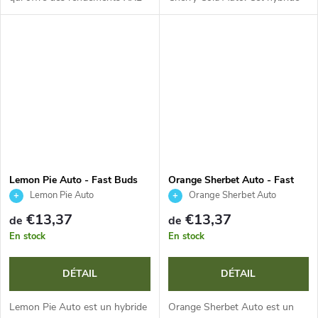
en seulement 10 semaines. Il
XXL au cycle de 9–10 semaines
associe le meilleur des
offre une récolte massive de
génétiques Gorilla Glue et GSC
fleurs violettes et est...
et...
Lemon Pie Auto - Fast Buds
Orange Sherbet Auto - Fast
Buds
Lemon Pie Auto
Orange Sherbet Auto
€13,37
€13,37
de
de
En stock
En stock
DÉTAIL
DÉTAIL
Lemon Pie Auto est un hybride
Orange Sherbet Auto est un