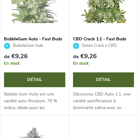
s
e
t
s
e
p
BubbleGum Auto - Fast Buds
CBD Crack 1:1 - Fast Buds
BubbleGum Auto
Green Crack x CBD
d
Autoflower
r
€9,26
€9,26
de
de
e
En stock
En stock
o
s
DÉTAIL
DÉTAIL
d
p
Bubble Gum Auto est une
Découvrez CBD Auto 1:1, une
u
variété auto-floraison, 70 %
variété autofloraison à
indica, idéale pour les
dominante sativa avec un
r
débutants. Avec un cycle de 9 à
rapport équilibré d'environ 7 %
i
10 semaines et des rendements
de CBD et 7 % de THC. Avec
o
élevés, elle produit des fleurs
un cycle de 9-10 semaines et
t
denses...
une culture...