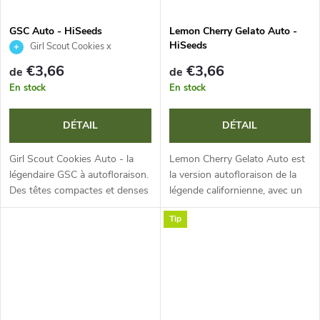
GSC Auto - HiSeeds
Lemon Cherry Gelato Auto -
HiSeeds
Girl Scout Cookies x
Ruderalis
€3,66
€3,66
de
de
En stock
En stock
DÉTAIL
DÉTAIL
Girl Scout Cookies Auto - la
Lemon Cherry Gelato Auto est
légendaire GSC à autofloraison.
la version autofloraison de la
Des têtes compactes et denses
légende californienne, avec un
aux nuances violettes et
THC extrêmement élevé
Tip
orange. Arôme sucré et
(jusqu’à 28,5 %). Elle offre un
gourmand de biscuits frais avec
cycle de vie ultra-rapide de 8 à...
de la...