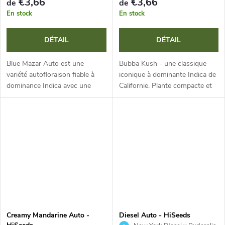
s
€3,66
€3,66
de
de
En stock
En stock
DÉTAIL
DÉTAIL
Blue Mazar Auto est une
Bubba Kush - une classique
variété autofloraison fiable à
iconique à dominante Indica de
dominance Indica avec une
Californie. Plante compacte et
teneur en THC jusqu’à 23 %.
robuste, têtes denses et
Grâce à son cycle de vie rapide
résineuses aux nuances
de 9-10 semaines et à sa
violettes, floraison rapide et...
hauteur...
Creamy Mandarine Auto -
Diesel Auto - HiSeeds