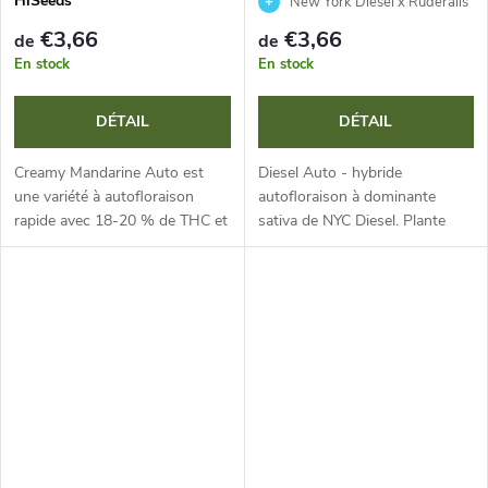
HiSeeds
New York Diesel x Ruderalis
€3,66
€3,66
de
de
En stock
En stock
DÉTAIL
DÉTAIL
Creamy Mandarine Auto est
Diesel Auto - hybride
une variété à autofloraison
autofloraison à dominante
rapide avec 18-20 % de THC et
sativa de NYC Diesel. Plante
un cycle de vie de seulement 9
compacte et résistante avec
semaines. Elle séduit par ses
des têtes denses et
rendements généreux et son
scintillantes, arôme diesel
arôme...
iconique aux notes...