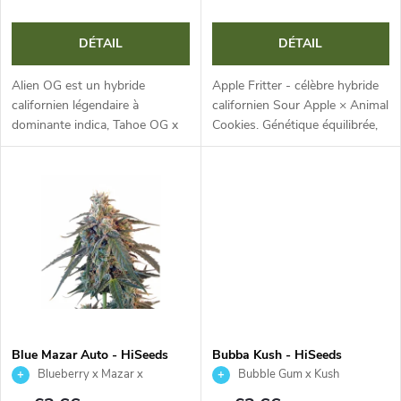
e
o
s
DÉTAIL
DÉTAIL
d
p
Alien OG est un hybride
Apple Fritter - célèbre hybride
u
californien légendaire à
californien Sour Apple × Animal
dominante indica, Tahoe OG x
Cookies. Génétique équilibrée,
r
Alien Kush. Plante compacte et
rendement élevé et arôme
i
résistante, aux têtes denses et
marqué de tarte aux pommes,
o
résineuses. Un arôme terreux
caramel et pâtisserie....
t
et...
d
s
u
i
t
Blue Mazar Auto - HiSeeds
Bubba Kush - HiSeeds
Blueberry x Mazar x
Bubble Gum x Kush
Ruderalis