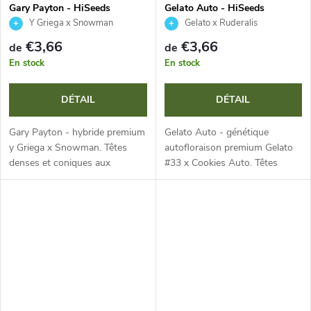
Gary Payton - HiSeeds
Gelato Auto - HiSeeds
Y Griega x Snowman
Gelato x Ruderalis
€3,66
€3,66
de
de
En stock
En stock
DÉTAIL
DÉTAIL
Gary Payton - hybride premium
Gelato Auto - génétique
y Griega x Snowman. Têtes
autofloraison premium Gelato
denses et coniques aux
#33 x Cookies Auto. Têtes
nuances vert menthe et
denses et résineuses aux
violettes, trichomes scintillants,
nuances violettes et pistils
arôme complexe de gaz,
orange. Arôme sucré, crémeux,
d’épices et de...
avec des...