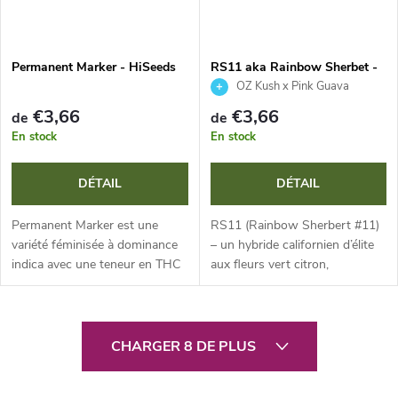
Permanent Marker - HiSeeds
RS11 aka Rainbow Sherbet -
HiSeeds
OZ Kush x Pink Guava
€3,66
€3,66
de
de
En stock
En stock
DÉTAIL
DÉTAIL
Permanent Marker est une
RS11 (Rainbow Sherbert #11)
variété féminisée à dominance
– un hybride californien d’élite
indica avec une teneur en THC
aux fleurs vert citron,
extrêmement élevée (jusqu’à 30
couvertes de trichomes. Arôme
%). Elle offre une croissance
complexe de sherbet sucré,
robuste, d’excellents...
d’agrumes, de pin et de notes
C
de...
CHARGER 8 DE PLUS
o