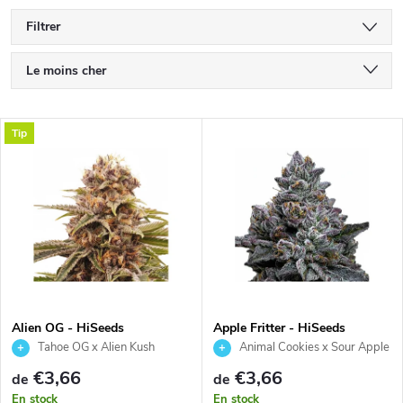
Filtrer
T
Le moins cher
r
Le plus cher
L
Tip
Bestsellers
i
i
Alphabétiquement
d
s
e
t
s
e
p
Alien OG - HiSeeds
Apple Fritter - HiSeeds
Tahoe OG x Alien Kush
Animal Cookies x Sour Apple
d
r
€3,66
€3,66
de
de
En stock
En stock