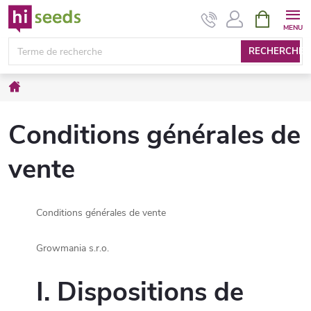
Aller
PANIER
D'ACHAT
au
contenu
RECHERCHE
Accueil
Conditions générales de
vente
Conditions générales de vente
Growmania s.r.o.
I. Dispositions de