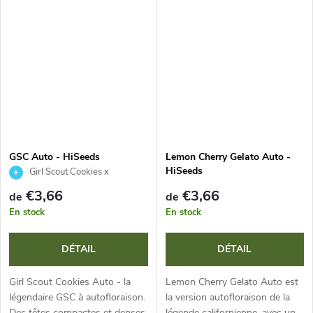
violettes, trichomes scintillants,
nuances violettes et pistils
arôme complexe de gaz,
orange. Arôme sucré, crémeux,
d’épices et de...
avec des...
GSC Auto - HiSeeds
Lemon Cherry Gelato Auto -
HiSeeds
Girl Scout Cookies x
Ruderalis
€3,66
€3,66
de
de
En stock
En stock
DÉTAIL
DÉTAIL
Girl Scout Cookies Auto - la
Lemon Cherry Gelato Auto est
légendaire GSC à autofloraison.
la version autofloraison de la
Des têtes compactes et denses
légende californienne, avec un