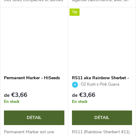
aux nuances violettes et
THC extrêmement élevé
Tip
orange. Arôme sucré et
(jusqu’à 28,5 %). Elle offre un
gourmand de biscuits frais avec
cycle de vie ultra-rapide de 8 à...
de la...
Permanent Marker - HiSeeds
RS11 aka Rainbow Sherbet -
HiSeeds
OZ Kush x Pink Guava
€3,66
€3,66
de
de
En stock
En stock
DÉTAIL
DÉTAIL
Permanent Marker est une
RS11 (Rainbow Sherbert #11)