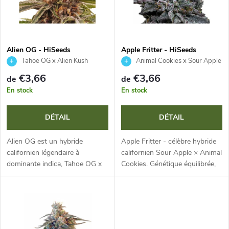
e
t
s
e
p
Alien OG - HiSeeds
Apple Fritter - HiSeeds
Tahoe OG x Alien Kush
Animal Cookies x Sour Apple
d
r
€3,66
€3,66
de
de
e
En stock
En stock
o
s
DÉTAIL
DÉTAIL
d
p
Alien OG est un hybride
Apple Fritter - célèbre hybride
u
californien légendaire à
californien Sour Apple × Animal
dominante indica, Tahoe OG x
Cookies. Génétique équilibrée,
r
Alien Kush. Plante compacte et
rendement élevé et arôme
i
résistante, aux têtes denses et
marqué de tarte aux pommes,
o
résineuses. Un arôme terreux
caramel et pâtisserie....
t
et...
d