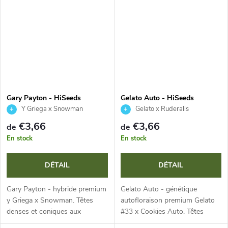
rendements généreux et son
scintillantes, arôme diesel
arôme...
iconique aux notes...
Gary Payton - HiSeeds
Gelato Auto - HiSeeds
Y Griega x Snowman
Gelato x Ruderalis
€3,66
€3,66
de
de
En stock
En stock
DÉTAIL
DÉTAIL
Gary Payton - hybride premium
Gelato Auto - génétique
y Griega x Snowman. Têtes
autofloraison premium Gelato
denses et coniques aux
#33 x Cookies Auto. Têtes
nuances vert menthe et
denses et résineuses aux