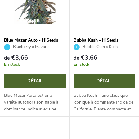
s
u
i
t
Blue Mazar Auto - HiSeeds
Bubba Kush - HiSeeds
Blueberry x Mazar x
Bubble Gum x Kush
s
Ruderalis
€3,66
€3,66
de
de
En stock
En stock
DÉTAIL
DÉTAIL
Blue Mazar Auto est une
Bubba Kush - une classique
variété autofloraison fiable à
iconique à dominante Indica de
dominance Indica avec une
Californie. Plante compacte et
teneur en THC jusqu’à 23 %.
robuste, têtes denses et
Grâce à son cycle de vie rapide
résineuses aux nuances
de 9-10 semaines et à sa
violettes, floraison rapide et...
hauteur...