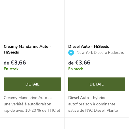
Creamy Mandarine Auto -
Diesel Auto - HiSeeds
HiSeeds
New York Diesel x Ruderalis
€3,66
€3,66
de
de
En stock
En stock
DÉTAIL
DÉTAIL
Creamy Mandarine Auto est
Diesel Auto - hybride
une variété à autofloraison
autofloraison à dominante
rapide avec 18-20 % de THC et
sativa de NYC Diesel. Plante
un cycle de vie de seulement 9
compacte et résistante avec
semaines. Elle séduit par ses
des têtes denses et