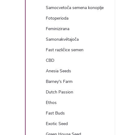
a
Samocvetoča semena konoplje
n
Fotoperioda
Feminizirana
s
Samonakvétajoča
k
Fast različice semen
CBD
a
Anesia Seeds
v
Barney's Farm
Dutch Passion
r
Ethos
s
Fast Buds
t
Exotic Seed
Green House Seed