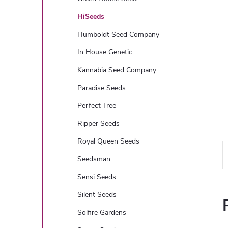
i
HiSeeds
c
Humboldt Seed Company
In House Genetic
a
Kannabia Seed Company
Paradise Seeds
Perfect Tree
Ripper Seeds
Royal Queen Seeds
Seedsman
Sensi Seeds
Silent Seeds
Solfire Gardens