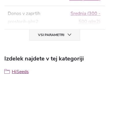
Donos v zaprtih
Srednja (300 -
prostorih g/m2
:
500 g/m2)
VSI PARAMETRI
Izdelek najdete v tej kategoriji
HiSeeds