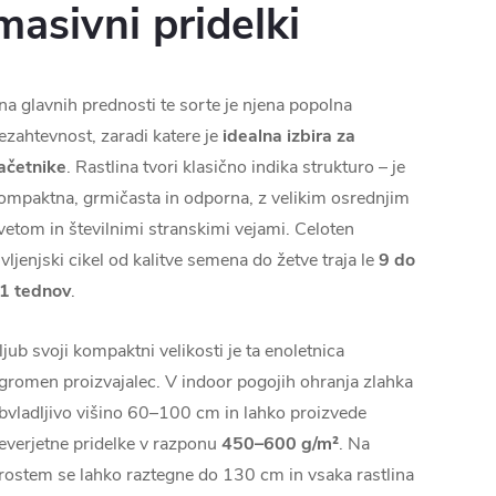
masivni pridelki
na glavnih prednosti te sorte je njena popolna
ezahtevnost, zaradi katere je
idealna izbira za
ačetnike
. Rastlina tvori klasično indika strukturo – je
ompaktna, grmičasta in odporna, z velikim osrednjim
vetom in številnimi stranskimi vejami. Celoten
ivljenjski cikel od kalitve semena do žetve traja le
9 do
1 tednov
.
ljub svoji kompaktni velikosti je ta enoletnica
gromen proizvajalec. V indoor pogojih ohranja zlahka
bvladljivo višino 60–100 cm in lahko proizvede
everjetne pridelke v razponu
450–600 g/m²
. Na
rostem se lahko raztegne do 130 cm in vsaka rastlina