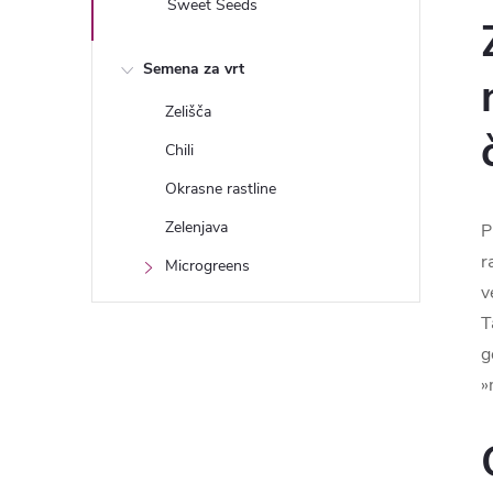
Sweet Seeds
Semena za vrt
Zelišča
Chili
Okrasne rastline
Zelenjava
P
r
Microgreens
v
T
g
»