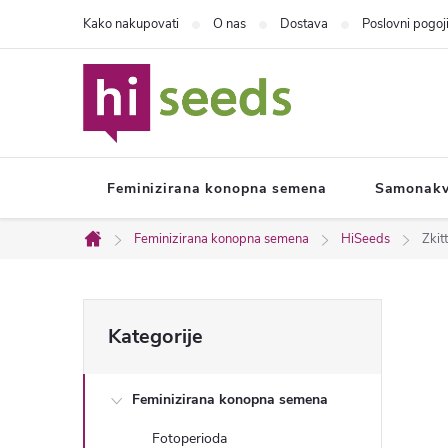
Preskoči
Kako nakupovati
O nas
Dostava
Poslovni pogoj
na
vsebino
Feminizirana konopna semena
Samonakv
Feminizirana konopna semena
HiSeeds
Zkit
Domača
stran
S
Preskoči
Kategorije
kategorije
t
Feminizirana konopna semena
r
Fotoperioda