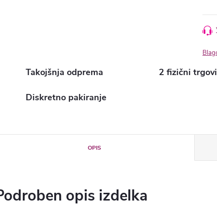
Blag
Takojšnja odprema
2 fizični trgov
Diskretno pakiranje
OPIS
Podroben opis izdelka