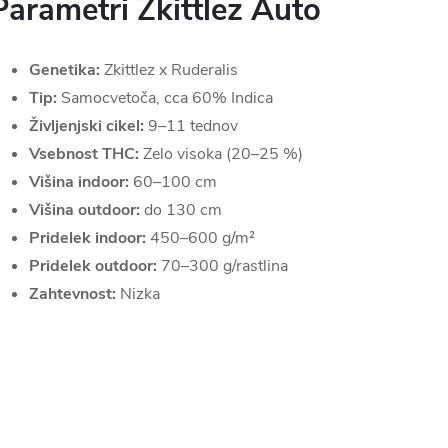
Parametri Zkittlez Auto
Genetika:
Zkittlez x Ruderalis
Tip:
Samocvetoča, cca 60% Indica
Življenjski cikel:
9–11 tednov
Vsebnost THC:
Zelo visoka (20–25 %)
Višina indoor:
60–100 cm
Višina outdoor:
do 130 cm
Pridelek indoor:
450–600 g/m²
Pridelek outdoor:
70–300 g/rastlina
Zahtevnost:
Nizka