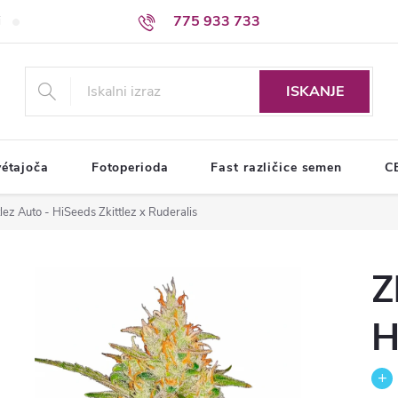
775 933 733
i
Pogoji varstva osebnih podatkov
ISKANJE
étajoča
Fotoperioda
Fast različice semen
C
tlez Auto - HiSeeds
Zkittlez x Ruderalis
Z
H