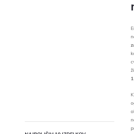
E
n
z
k
c
ž
1
K
o
o
n
p