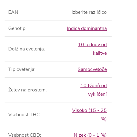
EAN
:
Izberite različico
Genotip
:
Indica dominantna
10 tednov od
Dolžina cvetenja
:
kalitve
Tip cvetenja
:
Samocvetoče
10 týdnů od
Žetev na prostem
:
vyklíčení
Visoko (15 - 25
Vsebnost THC
:
%)
Vsebnost CBD
:
Nizek (0 - 1 %)