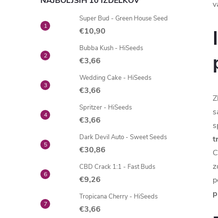
NAJBOLJŠIH 10 IZDELKOV
v
Super Bud - Green House Seed
€10,90
Bubba Kush - HiSeeds
€3,66
Wedding Cake - HiSeeds
€3,66
Z
Spritzer - HiSeeds
s
€3,66
s
Dark Devil Auto - Sweet Seeds
t
€30,86
C
z
CBD Crack 1:1 - Fast Buds
€9,26
p
p
Tropicana Cherry - HiSeeds
€3,66