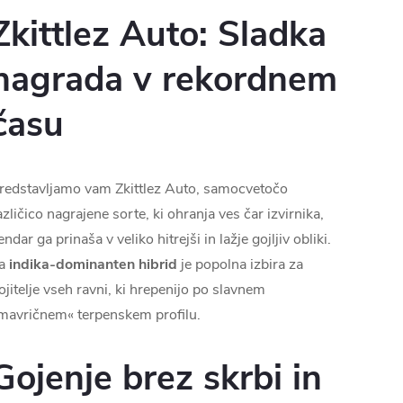
Zkittlez Auto: Sladka
nagrada v rekordnem
času
redstavljamo vam Zkittlez Auto, samocvetočo
azličico nagrajene sorte, ki ohranja ves čar izvirnika,
endar ga prinaša v veliko hitrejši in lažje gojljiv obliki.
a
indika-dominanten hibrid
je popolna izbira za
ojitelje vseh ravni, ki hrepenijo po slavnem
mavričnem« terpenskem profilu.
Gojenje brez skrbi in