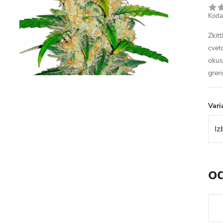
Koda
Zkit
cveto
okus
gren
Vari
o
Cena
mere