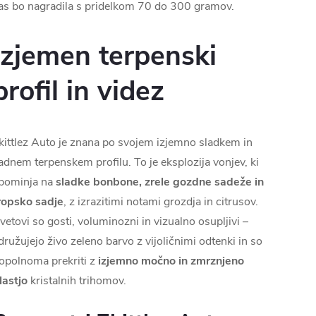
as bo nagradila s pridelkom 70 do 300 gramov.
Izjemen terpenski
profil in videz
kittlez Auto je znana po svojem izjemno sladkem in
adnem terpenskem profilu. To je eksplozija vonjev, ki
pominja na
sladke bonbone, zrele gozdne sadeže in
ropsko sadje
, z izrazitimi notami grozdja in citrusov.
vetovi so gosti, voluminozni in vizualno osupljivi –
družujejo živo zeleno barvo z vijoličnimi odtenki in so
opolnoma prekriti z
izjemno močno in zmrznjeno
lastjo
kristalnih trihomov.