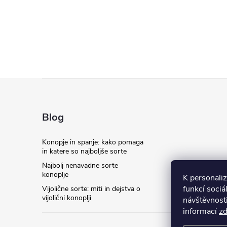
o
n
t
r
S
o
l
p
Blog
n
o
Konopje in spanje: kako pomaga
i
in katere so najboljše sorte
d
Najbolj nenavadne sorte
e
konoplje
K personali
n
l
funkcí sociá
Vijolične sorte: miti in dejstva o
vijolični konoplji
návštěvnost
e
j
informací
z