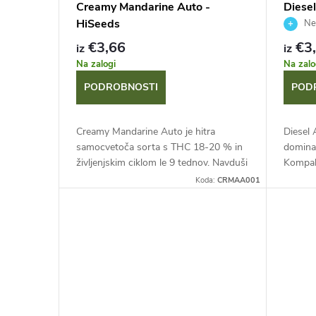
Creamy Mandarine Auto -
Diese
HiSeeds
New
€3,66
€3
iz
iz
Na zalogi
Na zalo
PODROBNOSTI
POD
Creamy Mandarine Auto je hitra
Diesel 
samocvetoča sorta s THC 18-20 % in
dominan
življenjskim ciklom le 9 tednov. Navduši
Kompakt
z bogatimi pridelki in intenzivno, sladko
gostimi
Koda:
CRMAA001
aromo zrelih mandarin....
diesel 
hiter...