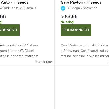
l Auto - HiSeeds
Gary Payton - HiSeeds
 York Diesel x Ruderalis
Y Griega x Snowman
,66
€3,66
iz
gi
Na zalogi
ROBNOSTI
PODROBNOSTI
Auto - avtokvetoč Sativa-
Gary Payton - vrhunski hibrid y
ten hibrid NYC Diesel.
x Snowman. Gosti, stožčasti cve
na in odporna rastlina z
metino-zelenimi in vijoličnimi od
, bleščečimi cvetovi, ikonično
bleščečimi trihomi, kompleksno 
Koda:
DIA001
aromo s citrusnimi podtoni in
začimbno in sadno...