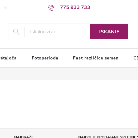
775 933 733
i
Pogoji varstva osebnih podatkov
ISKANJE
étajoča
Fotoperioda
Fast različice semen
C
NAJDRAŽJI
NAJBOLJE PRODAJANE SPLETNE 