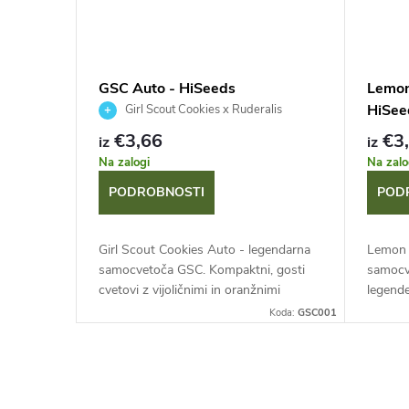
GSC Auto - HiSeeds
Lemon
HiSee
Girl Scout Cookies x Ruderalis
€3,66
€3
iz
iz
Na zalogi
Na zalo
PODROBNOSTI
POD
Girl Scout Cookies Auto - legendarna
Lemon 
samocvetoča GSC. Kompaktni, gosti
samocve
cvetovi z vijoličnimi in oranžnimi
legende
odtenki. Sladek, desertni vonj svežih
THC (do
Koda:
GSC001
piškotov z meto in čokolado....
življenj
K