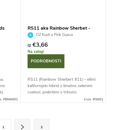
ds
RS11 aka Rainbow Sherbet -
HiSeeds
OZ Kush x Pink Guava
€3,66
iz
Na zalogi
PODROBNOSTI
a,
RS11 (Rainbow Sherbert #11) – elitni
mno
kalifornijski hibrid z limetno zelenimi
).
cvetovi, prekritimi s trihomi.
idelke
Kompleksna aroma sladkega sherbeta,
a:
PEMA001
Koda:
RS001
il,...
citrusov, bora in gorivnih tonov...
1
2