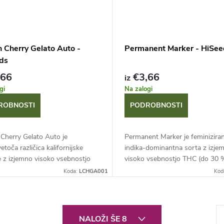
 Cherry Gelato Auto -
Permanent Marker - HiSee
ds
,66
€3,66
iz
gi
Na zalogi
ROBNOSTI
PODROBNOSTI
Cherry Gelato Auto je
Permanent Marker je feminiziran
toča različica kalifornijske
indika-dominantna sorta z izje
 z izjemno visoko vsebnostjo
visoko vsebnostjo THC (do 30 %
 28,5 %). Ponuja bliskovit
Ponuja robustno rast, odlične pr
Koda:
LCHGA001
Kod
ski cikel 8-10 tednov, bogate...
in povsem edinstven terpenov prof
P
NALOŽI ŠE 8