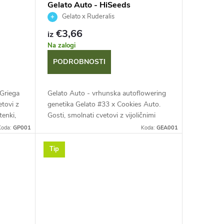
Gelato Auto - HiSeeds
Gelato x Ruderalis
€3,66
iz
Na zalogi
PODROBNOSTI
 Griega
Gelato Auto - vrhunska autoflowering
tovi z
genetika Gelato #33 x Cookies Auto.
tenki,
Gosti, smolnati cvetovi z vijoličnimi
plinsko,
odtenki in oranžnimi pestiči.
Koda:
GP001
Koda:
GEA001
Kompleksna sladka, kremna aroma s...
Tip