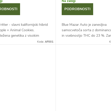
gi
Na zalogi
ROBNOSTI
PODROBNOSTI
itter - slavni kalifornijski hibrid
Blue Mazar Auto je zanesljiva
pple × Animal Cookies.
samocvetoča sorta z dominanco
težena genetika z visokim
in vsebnostjo THC do 23 %. Zar
om in izrazito aromo po
hitrega življenjskega cikla 9-10
Koda:
AF001
K
em zavitku, karameli in pecivu....
in kompaktne višine ponuja masi