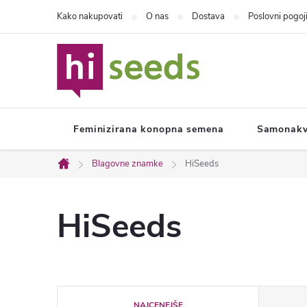
Preskoči
Kako nakupovati
O nas
Dostava
Poslovni pogoj
na
vsebino
Feminizirana konopna semena
Samonakv
Blagovne znamke
HiSeeds
Domača
stran
HiSeeds
R
NAJCENEJŠE