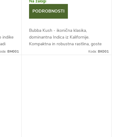
Na zalogi
PODROBNOSTI
Bubba Kush - ikonična klasika,
 indike
dominantna Indica iz Kalifornije.
adi
Kompaktna in robustna rastlina, goste
 tednov
smolnate vršičke z vijoličnimi odtenki,
oda:
BM001
Koda:
BK001
vne...
hitro cvetenje in visoki donosi....