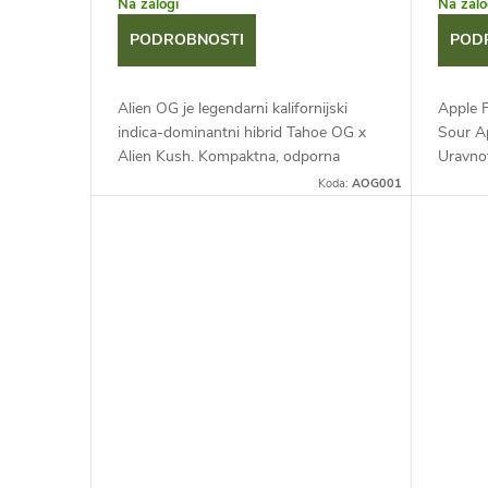
z
Na zalogi
Na zalo
e
PODROBNOSTI
POD
d
i
Alien OG je legendarni kalifornijski
Apple Fr
e
indica-dominantni hibrid Tahoe OG x
Sour A
z
Alien Kush. Kompaktna, odporna
Uravno
l
rastlina z gostimi, smolnatimi cvetovi.
pridelk
Koda:
AOG001
d
Navduši z zemeljskim in borovim...
jabolčn
k
e
o
l
v
k
o
v