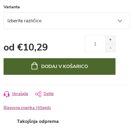
Varianta
od
€10,29
Cena
mere:
DODAJ V KOŠARICO
Vprašajte
Delite
Blagovna znamka:
HiSeeds
Takojšnja odprema