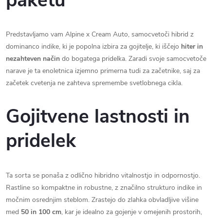
paketu
Predstavljamo vam Alpine x Cream Auto, samocvetoči hibrid z
dominanco indike, ki je popolna izbira za gojitelje, ki iščejo
hiter in
nezahteven način
do bogatega pridelka. Zaradi svoje samocvetoče
narave je ta enoletnica izjemno primerna tudi za začetnike, saj za
začetek cvetenja ne zahteva spremembe svetlobnega cikla.
Gojitvene lastnosti in
pridelek
Ta sorta se ponaša z odlično hibridno vitalnostjo in odpornostjo.
Rastline so kompaktne in robustne, z značilno strukturo indike in
močnim osrednjim steblom. Zrastejo do zlahka obvladljive višine
med
50 in 100 cm
, kar je idealno za gojenje v omejenih prostorih,