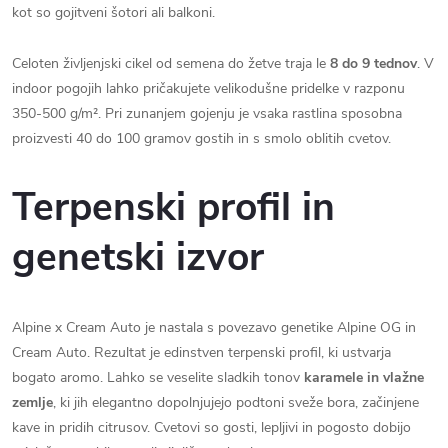
kot so gojitveni šotori ali balkoni.
Celoten življenjski cikel od semena do žetve traja le
8 do 9 tednov
. V
indoor pogojih lahko pričakujete velikodušne pridelke v razponu
350-500 g/m². Pri zunanjem gojenju je vsaka rastlina sposobna
proizvesti 40 do 100 gramov gostih in s smolo oblitih cvetov.
Terpenski profil in
genetski izvor
Alpine x Cream Auto je nastala s povezavo genetike Alpine OG in
Cream Auto. Rezultat je edinstven terpenski profil, ki ustvarja
bogato aromo. Lahko se veselite sladkih tonov
karamele in vlažne
zemlje
, ki jih elegantno dopolnjujejo podtoni sveže bora, začinjene
kave in pridih citrusov. Cvetovi so gosti, lepljivi in pogosto dobijo