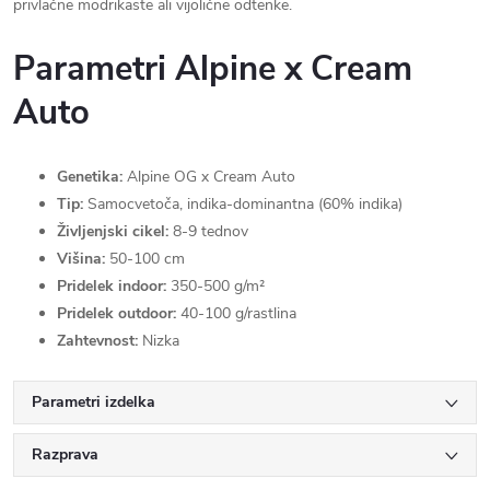
privlačne modrikaste ali vijolične odtenke.
Parametri Alpine x Cream
Auto
Genetika:
Alpine OG x Cream Auto
Tip:
Samocvetoča, indika-dominantna (60% indika)
Življenjski cikel:
8-9 tednov
Višina:
50-100 cm
Pridelek indoor:
350-500 g/m²
Pridelek outdoor:
40-100 g/rastlina
Zahtevnost:
Nizka
Parametri izdelka
Razprava