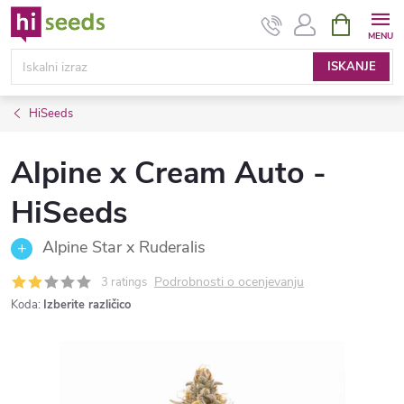
Preskoči
NAKUPOV
VOZIČEK
na
vsebino
ISKANJE
HiSeeds
Alpine x Cream Auto -
HiSeeds
Alpine Star x Ruderalis
Podrobnosti o ocenjevanju
3 ratings
Koda:
Izberite različico