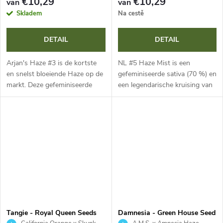
€10,29
€10,29
van
van
Skladem
Na cestě
DETAIL
DETAIL
Arjan's Haze #3 is de kortste
NL #5 Haze Mist is een
en snelst bloeiende Haze op de
gefeminiseerde sativa (70 %) en
markt. Deze gefeminiseerde
een legendarische kruising van
sativa (70 %) biedt een fruitig
NL #5 en Haze. Met 21,35 %
terpeenprofiel, 20,29 % THC en
THC en 0,11 % CBD biedt ze
1,20 % CBD. Ondanks haar...
massale opbrengsten tot 1000
g per...
Tangie - Royal Queen Seeds
Damnesia - Green House Seed