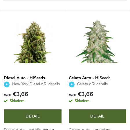
r
Duurste
L
Bestsellers
o
i
Alfabetisch
d
j
u
s
c
t
t
Diesel Auto - HiSeeds
Gelato Auto - HiSeeds
New York Diesel x Ruderalis
Gelato x Ruderalis
v
s
€3,66
€3,66
van
van
a
Skladem
Skladem
o
n
DETAIL
DETAIL
r
Diesel Auto - autoflowering
Gelato Auto - premium