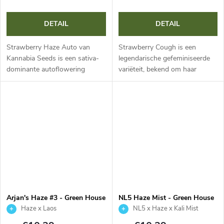
DETAIL
DETAIL
Strawberry Haze Auto van
Strawberry Cough is een
Kannabia Seeds is een sativa-
legendarische gefeminiseerde
dominante autoflowering
variëteit, bekend om haar
variëteit die de kwaliteiten van
onmiskenbare aroma van verse
de fotoperiode-ouder behoudt
aardbeien. Deze dominante
in een verkorte cyclus van 80
sativa-hybride met ongeveer 20
dagen....
% THC biedt...
Arjan's Haze #3 - Green House
NL5 Haze Mist - Green House
Seed
Seed
Haze x Laos
NL5 x Haze x Kali Mist