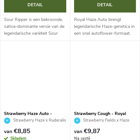
DETAIL
DETAIL
Sour Ripper is een bekroonde,
Royal Haze Auto brengt
sativa-dominante versie van de
legendarische Haze-genetica in
legendarische variëteit Sour
een snel autoflower-formaat.
Diesel. Met een bloeitijd van
Met een levenscyclus van 12
65–70 dagen en hoge
weken, THC tot 15 % en een
opbrengsten levert ze dichte,...
gemiddeld CBD-gehalte is het
ideaal...
Strawberry Haze Auto -
Strawberry Cough - Royal
Kannabia Seed Company
Queen Seeds
Strawberry Haze x Ruderalis
Strawberry Fields x Haze
€8,85
€9,87
van
van
Skladem
Na cestě