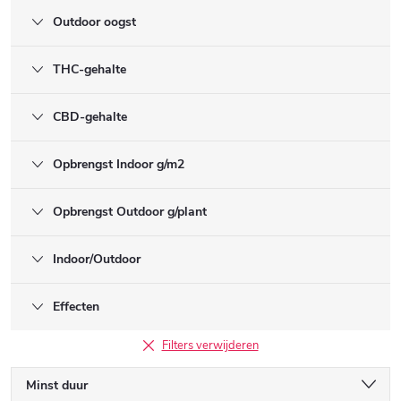
Outdoor oogst
THC-gehalte
CBD-gehalte
Opbrengst Indoor g/m2
Opbrengst Outdoor g/plant
Indoor/Outdoor
Effecten
Filters verwijderen
P
Minst duur