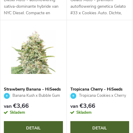
p
t
sativa-dominante hybride van
autoflowering genetica Gelato
NYC Diesel. Compacte en
#33 x Cookies Auto. Dichte,
r
resistente plant met dichte,
harsrijke toppen met paarse
e
glinsterende toppen, iconisch
tinten en oranje stampers.
o
dieselaroma met
Complex zoet, romig aroma
r
citrusondertonen en...
met citrus en...
d
e
u
n
c
t
Strawberry Banana - HiSeeds
Tropicana Cherry - HiSeeds
Banana Kush x Bubble Gum
Tropicana Cookies x Cherry
e
Cookies
€3,66
€3,66
van
van
Skladem
Skladem
n
DETAIL
DETAIL