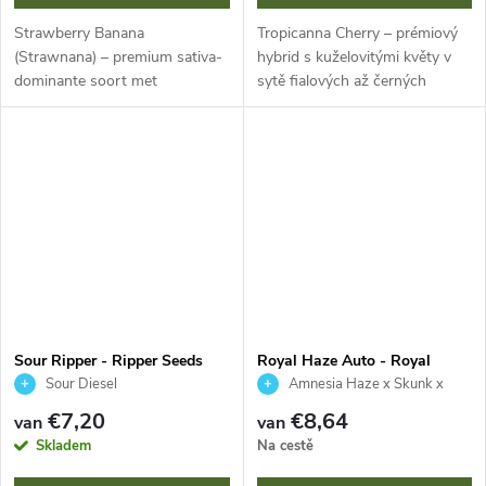
Strawberry Banana
Tropicanna Cherry – prémiový
(Strawnana) – premium sativa-
hybrid s kuželovitými květy v
dominante soort met
sytě fialových až černých
langwerpige, met trichomen
odstínech a hustou vrstvou
bedekte bloemen. Intens fruitig
trichomů. Intenzivní
aroma van rijpe bananen en
sladkokyselá vůně třešní a
aardbeien met een...
citrusů s...
Sour Ripper - Ripper Seeds
Royal Haze Auto - Royal
Queen Seeds
Sour Diesel
Amnesia Haze x Skunk x
Ruderalis
€7,20
€8,64
van
van
Skladem
Na cestě