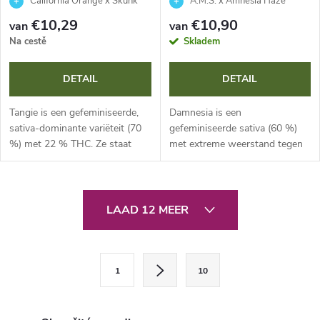
California Orange x Skunk
A.M.S. x Amnesia Haze
€10,29
€10,90
van
van
Na cestě
Skladem
DETAIL
DETAIL
Tangie is een gefeminiseerde,
Damnesia is een
sativa-dominante variëteit (70
gefeminiseerde sativa (60 %)
%) met 22 % THC. Ze staat
met extreme weerstand tegen
bekend om haar intense
schimmels en plagen. Deze
terpeenprofiel van verse
hybride van Amnesia Haze en
mandarijnen en haar enorme...
A.M.S. biedt massieve
L
opbrengsten, THC 22,50 % en...
LAAD 12 MEER
i
j
P
1
10
a
s
g
t