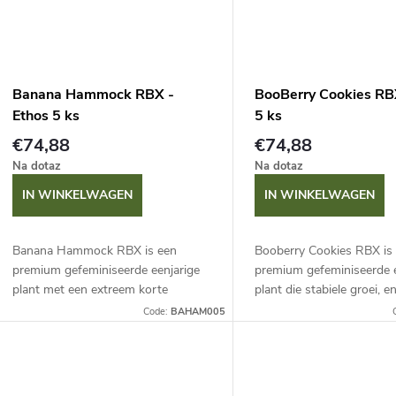
t
e
Banana Hammock RBX -
BooBerry Cookies RB
n
Ethos 5 ks
5 ks
€74,88
€74,88
Na dotaz
Na dotaz
IN WINKELWAGEN
IN WINKELWAGEN
Banana Hammock RBX is een
Booberry Cookies RBX is
premium gefeminiseerde eenjarige
premium gefeminiseerde e
plant met een extreem korte
plant die stabiele groei, 
bloeitijd en een opvallende paarse
schutbladeren en extrem
Code:
BAHAM005
kleur. Bevat tot 25 % THC met een
opbrengsten biedt. Het
minimaal CBD-gehalte....
indrukwekkende THC-gehalt