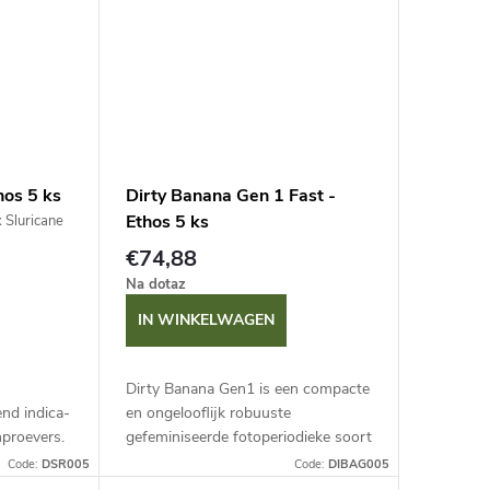
hos 5 ks
Dirty Banana Gen 1 Fast -
Ethos 5 ks
 Sluricane
€74,88
Na dotaz
IN WINKELWAGEN
Dirty Banana Gen1 is een compacte
nd indica-
en ongelooflijk robuuste
nproevers.
gefeminiseerde fotoperiodieke soort
 26 % en
met een snelle bloeitijd van 49-56
Code:
DSR005
Code:
DIBAG005
levert hij
dagen. Deze eenjarige plant biedt