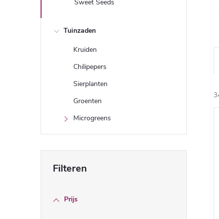
Sweet Seeds
Tuinzaden
Kruiden
Chilipepers
Sierplanten
3
Groenten
Microgreens
i
j
Prijs