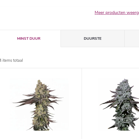
Meer producten weer
P
MINST DUUR
DUURSTE
r
4
items totaal
o
L
d
u
c
s
t
t