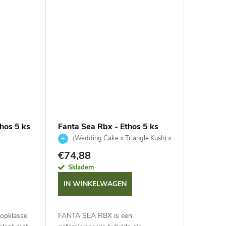
massieve...
hos 5 ks
Fanta Sea Rbx - Ethos 5 ks
(Wedding Cake x Triangle Kush) x
(Mandarin Cookies x Grandpa's
€74,88
Cookies #6)
Skladem
IN WINKELWAGEN
topklasse
FANTA SEA RBX is een