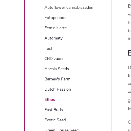
b
E
Autoflower cannabiszaden
v
a
Fotoperiode
h
Feminisierte
b
l
Automaty
i
k
Fast
B
CBD zaden
D
Anesia Seeds
t
Barney's Farm
v
Dutch Passion
v
Ethos
g
t
Fast Buds
Exotic Seed
C
g
Green House Seed