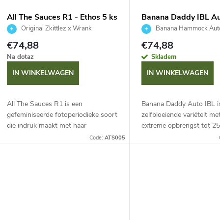
s
v
All The Sauces R1 - Ethos 5 ks
Banana Daddy IBL Au
o
Ethos 6 ks
Original Zkittlez x Wrank
Banana Hammock Auto
a
of the Grapes Rbx
€74,88
€74,88
r
Na dotaz
Skladem
n
IN WINKELWAGEN
IN WINKELWAGEN
t
p
e
All The Sauces R1 is een
Banana Daddy Auto IBL i
r
gefeminiseerde fotoperiodieke soort
zelfbloeiende variëteit me
r
die indruk maakt met haar
extreme opbrengst tot 25
robuustheid en hoge
plant. Met een levenscycl
o
Code:
ATS005
opbrengstpotentieel. Ze
80 dagen en een
e
onderscheidt zich door een
cannabinoïdengehalte (TAC
d
complex...
n
u
c