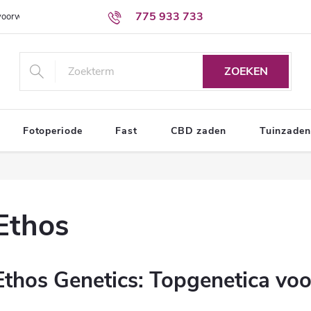
775 933 733
voorwaarden
Voorwaarden voor de bescherming van persoonsgegevens
ZOEKEN
Fotoperiode
Fast
CBD zaden
Tuinzaden
Ethos
Ethos Genetics: Topgenetica vo