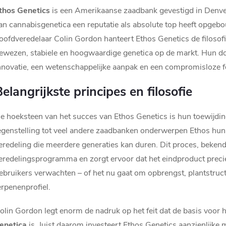
thos Genetics
is een Amerikaanse zaadbank gevestigd in Denver
an cannabisgenetica een reputatie als absolute top heeft opgebo
oofdveredelaar Colin Gordon hanteert Ethos Genetics de filosofie
ewezen, stabiele en hoogwaardige genetica op de markt. Hun doe
nnovatie, een wetenschappelijke aanpak en een compromisloze fo
elangrijkste principes en filosofie
e hoeksteen van het succes van Ethos Genetics is hun toewijdi
egenstelling tot veel andere zaadbanken onderwerpen Ethos hun 
eredeling die meerdere generaties kan duren. Dit proces, beken
eredelingsprogramma en zorgt ervoor dat het eindproduct preci
ebruikers verwachten – of het nu gaat om opbrengst, plantstruc
erpenenprofiel.
olin Gordon legt enorm de nadruk op het feit dat de basis voor 
enetica
is. Juist daarom investeert Ethos Genetics aanzienlijke 