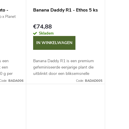
to -
Banana Daddy R1 - Ethos 5 ks
 x Planet
€74,88
Skladem
IN WINKELWAGEN
s een
Banana Daddy R1 is een premium
t een
gefeminiseerde eenjarige plant die
0 g per
uitblinkt door een bliksemsnelle
us van 70-
start van de bloei en compacte
Code:
BADA006
Code:
BADAD005
groei. Het THC-gehalte bereikt een...
) van...