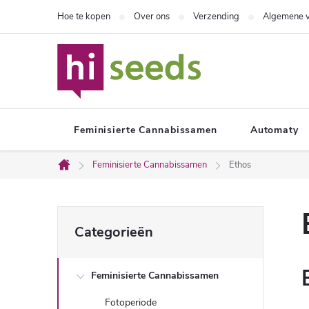
Overslaan
Hoe te kopen
Over ons
Verzending
Algemene 
naar
inhoud
Feminisierte Cannabissamen
Automaty
Feminisierte Cannabissamen
Ethos
Home
Z
Categorieën
Categorieën
overslaan
i
Feminisierte Cannabissamen
j
Fotoperiode