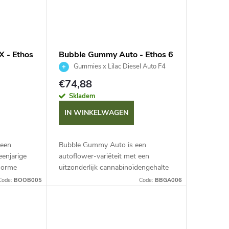
X - Ethos
Bubble Gummy Auto - Ethos 6
ks
Gummies x Lilac Diesel Auto F4
€74,88
Skladem
IN WINKELWAGEN
 een
Bubble Gummy Auto is een
enjarige
autoflower-variëteit met een
enorme
uitzonderlijk cannabinoïdengehalte
e
(TAC) van meer dan 30 % en een
Code:
BOOB005
Code:
BBGA006
hoge opbrengst. De levenscyclus is
e ligt...
75-85 dagen. U zult...