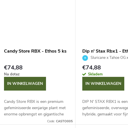
Candy Store RBX - Ethos 5 ks
Dip n' Stax Rbx1 - Et
Sluricane x Tahoe OG x
€74,88
€74,88
Na dotaz
Skladem
IN WINKELWAGEN
IN WINKELWAGEN
Candy Store RBX is een premium
DIP N' STAX RBX1 is een
gefeminiseerde eenjarige plant met
gefeminiseerde, overwege
enorme opbrengst en gigantische
hybride, gemaakt voor fij
bloemen vol grote trichomen. THC-
Met een THC-gehalte tot
Code:
CASTO005
gehalte tot 30%, terwijl CBD
een bloeitijd van 9 weken 