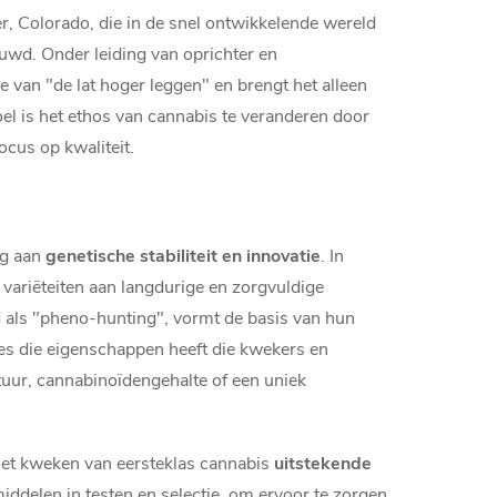
, Colorado, die in de snel ontwikkelende wereld
uwd. Onder leiding van oprichter en
 van "de lat hoger leggen" en brengt het alleen
l is het ethos van cannabis te veranderen door
cus op kwaliteit.
ng aan
genetische stabiliteit en innovatie
. In
variëteiten aan langdurige en zorgvuldige
d als "pheno-hunting", vormt de basis van hun
es die eigenschappen heeft die kwekers en
tuur, cannabinoïdengehalte of een uniek
het kweken van eersteklas cannabis
uitstekende
middelen in testen en selectie, om ervoor te zorgen