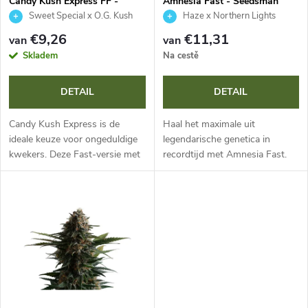
t
Candy Kush Express FF -
Amnesia Fast - Seedsman
Royal Queen Seeds
Sweet Special x O.G. Kush
Haze x Northern Lights
v
s
€9,26
€11,31
van
van
a
Skladem
Na cestě
o
n
DETAIL
DETAIL
r
p
Candy Kush Express is de
Haal het maximale uit
t
ideale keuze voor ongeduldige
legendarische genetica in
kwekers. Deze Fast-versie met
recordtijd met Amnesia Fast.
r
indica-dominantie en 18% THC
Deze fotoperiodische sativa-
e
bloeit in slechts 7-9 weken en
dominante eenjarige biedt
o
is al begin september klaar
extreem snelle bloei en rijke
r
voor...
opbrengsten van...
d
e
u
n
c