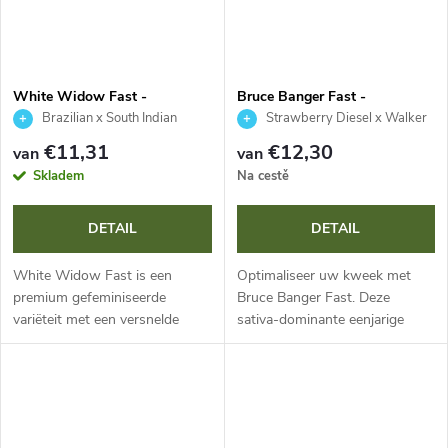
White Widow Fast -
Bruce Banger Fast -
Seedsman
Seedsman
Brazilian x South Indian
Strawberry Diesel x Walker
Kush
€11,31
€12,30
van
van
Skladem
Na cestě
DETAIL
DETAIL
White Widow Fast is een
Optimaliseer uw kweek met
premium gefeminiseerde
Bruce Banger Fast. Deze
variëteit met een versnelde
sativa-dominante eenjarige
bloeitijd, ideaal voor maximaal
blinkt uit in versnelde bloei,
efficiënt kweken. Deze stabiele
massale opbrengsten en sterke
eenjarige planten produceren
aanpassingsvermogen onder
extreem...
diverse...