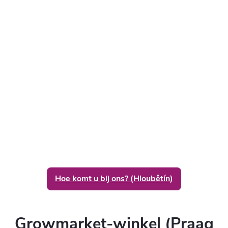
Hoe komt u bij ons? (Hloubětín)
Growmarket-winkel (Praag