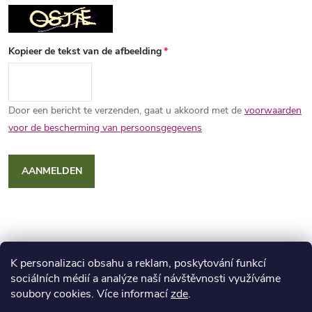
Kopieer de tekst van de afbeelding
Door een bericht te verzenden, gaat u akkoord met de
voorwaarden
voor de bescherming van persoonsgegevens
AANMELDEN
K personalizaci obsahu a reklam, poskytování funkcí
F
sociálních médií a analýze naší návštěvnosti využíváme
soubory cookies. Více informací
zde
.
Blog