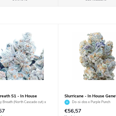
Breath S1 - In House
Slurricane - In House Gene
ics 3 ks
ks
ly Breath (North Cascade cut) x
Do-si-dos x Purple Punch
eath
57
€56,57