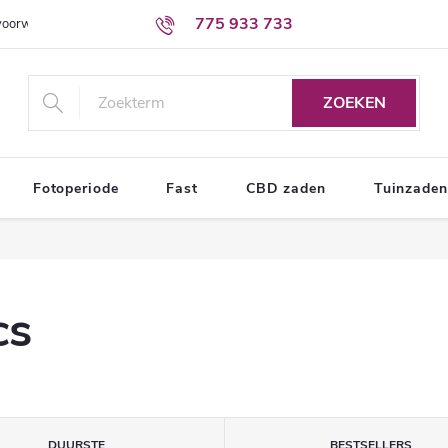
775 933 733
voorwaarden
Voorwaarden voor de bescherming van persoonsgegevens
ZOEKEN
Fotoperiode
Fast
CBD zaden
Tuinzaden
cs
DUURSTE
BESTSELLERS