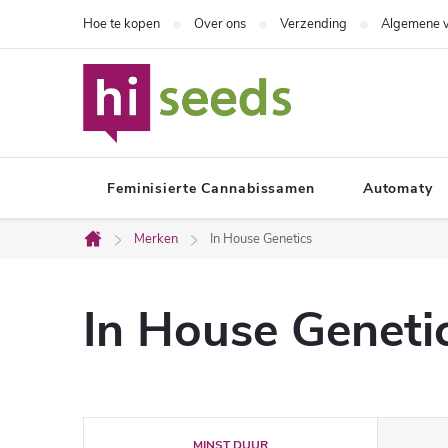
Overslaan
Hoe te kopen
Over ons
Verzending
Algemene 
naar
inhoud
Feminisierte Cannabissamen
Automaty
Merken
In House Genetics
Home
In House Geneti
P
MINST DUUR