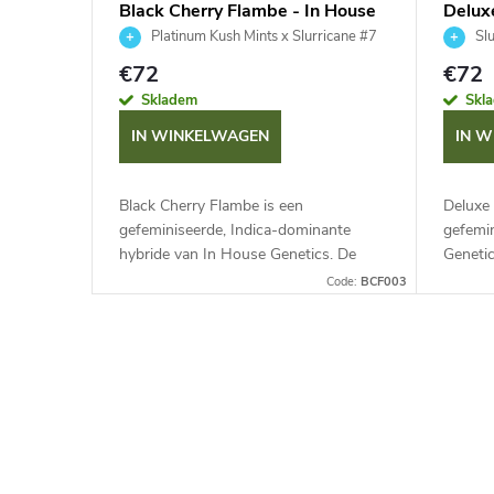
n
Black Cherry Flambe - In House
Delux
Genetics 3 ks
Genet
Platinum Kush Mints x Slurricane #7
Slu
€72
€72
Skladem
Skl
IN WINKELWAGEN
IN 
Black Cherry Flambe is een
Deluxe
gefeminiseerde, Indica-dominante
gefemi
hybride van In House Genetics. De
Genetic
combinatie van Platinum Kush Mints
#7 en P
Code:
BCF003
en Slurricane #7 levert dichte,
door ex
harsrijke...
L
i
j