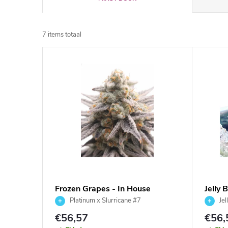
r
7
items totaal
o
L
d
i
u
j
c
s
t
t
s
v
Frozen Grapes - In House
Jelly 
o
Genetics 3 ks
Genet
Platinum x Slurricane #7
Jel
a
Jelly Br
€56,57
€56,
r