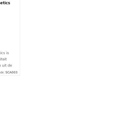
etics
cs is
teit
 uit de
ane.
ode:
SCA003