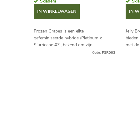
n
Skladem
Skl
t
IN WINKELWAGEN
IN 
p
e
Frozen Grapes is een elite
Jelly B
r
gefeminiseerde hybride (Platinum x
bieden 
r
Slurricane #7), bekend om zijn
met dom
o
adembenemende harsproductie. De
bloemen
Code:
FGR003
e
bloemen hebben een "bevroren"
terpeen
d
uitstraling en een...
n
u
c
t
e