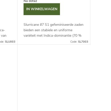
Na dotaz
IN WINKELWAGEN
Slurricane #7 S1 gefeminiseerde zaden
ica-
bieden een stabiele en uniforme
g van
variëteit met Indica-dominantie (70 %
blinkt
Indica / 30 % Sativa), rijk aan hars en
ode:
SLU003
Code:
SL7003
e...
prachtige paarse bloemen....