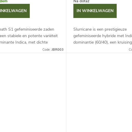
adem
Na dotaz
WINKELWAGEN
IN WINKELWAGEN
reath S1 gefeminiseerde zaden
Slurricane is een prestigieuze
een stabiele en potente variëteit
gefeminiseerde hybride met Ind
inante Indica, met dichte
dominantie (60/40), een kruisin
 vol rijke hars en een uniek
Do-Si-Dos en Purple Punch. Hij 
Code:
JBR003
C
profiel van zoete...
uit in harsproductie, dichte paars