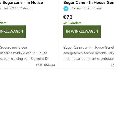
e Sugarcane - In House
Sugar Cane - In House Gen
ics 3 ks
3 ks
rmint IX #7 x Platinum
Platinum x Slurricane
€72
adem
Skladem
WINKELWAGEN
IN WINKELWAGEN
 Sugarcane is een
Sugar Cane van In House Geneti
niseerde hybride van In House
een gefeminiseerde hybride varië
s, een kruising van Slurmint IX
met Indica-dominantie, ontstaan
latinum. Ze onderscheidt zich
kruising van Platinum en Slurric
Code:
DSC003
C
treme harsproductie, dichte...
Deze variëteit blinkt uit in...