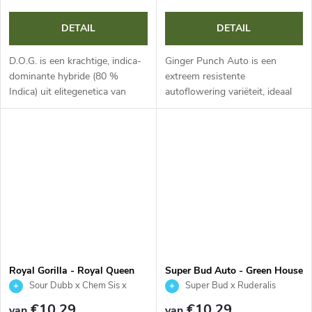
DETAIL
DETAIL
D.O.G. is een krachtige, indica-
Ginger Punch Auto is een
dominante hybride (80 %
extreem resistente
Indica) uit elitegenetica van
autoflowering variëteit, ideaal
Chemdawg en OG Kush. Biedt
voor discrete en „guerrilla“-
hoge opbrengsten van extreem
teelt. Deze indica-dominante
dichte, harsrijke bloemen in 60–
hybride (Mazar x Ginger Ale)
65...
groeit compact...
Royal Gorilla - Royal Queen
Super Bud Auto - Green House
Seeds
Seed
Sour Dubb x Chem Sis x
Super Bud x Ruderalis
Chocolate Diesel
€10,29
€10,29
van
van