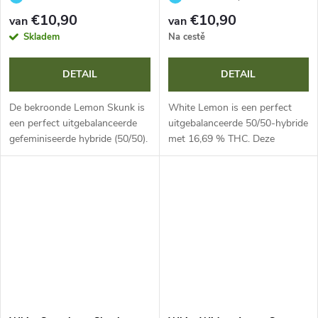
€10,90
€10,90
van
van
Skladem
Na cestě
DETAIL
DETAIL
De bekroonde Lemon Skunk is
White Lemon is een perfect
een perfect uitgebalanceerde
uitgebalanceerde 50/50-hybride
gefeminiseerde hybride (50/50).
met 16,69 % THC. Deze
Met 23,12 % THC en 0,23 %
kruising van El Niño en Super
CBD combineert ze de aardse
Lemon Haze biedt massale
smaak van Skunk met frisse...
opbrengsten tot 1000 g per
plant, een...