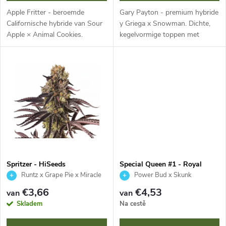
r
p
Apple Fritter - beroemde
Gary Payton - premium hybride
t
Californische hybride van Sour
y Griega x Snowman. Dichte,
Apple × Animal Cookies.
kegelvormige toppen met
r
Gebalanceerde genetica met
mintgroene en paarse tinten,
e
hoge opbrengst en
glinsterende trichomen,
o
uitgesproken aroma van
complex gas-, kruidig- en
r
appeltaart, karamel en gebak....
fruitaroma en...
d
e
u
n
c
t
Spritzer - HiSeeds
Special Queen #1 - Royal
Queen Seeds
Runtz x Grape Pie x Miracle
Power Bud x Skunk
e
Alien Cookies
€3,66
€4,53
van
van
Skladem
Na cestě
n