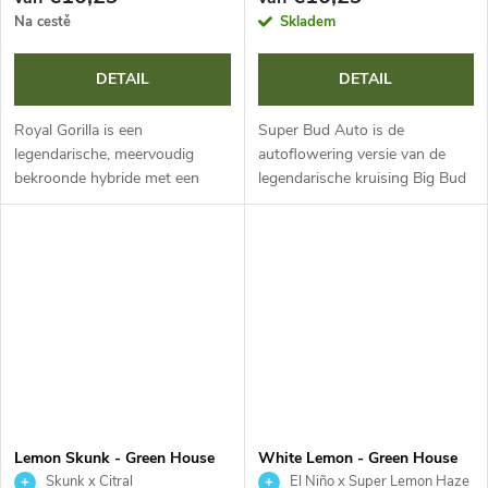
Na cestě
Skladem
DETAIL
DETAIL
Royal Gorilla is een
Super Bud Auto is de
legendarische, meervoudig
autoflowering versie van de
bekroonde hybride met een
legendarische kruising Big Bud
extreem hoog THC-gehalte
en Skunk met een THC-gehalte
(24-27 %). Bekend om haar
van 17,55 %. Deze 80% indica
uitzonderlijke harsproductie en
is in slechts 9 weken klaar en
massieve opbrengsten....
ideaal...
Lemon Skunk - Green House
White Lemon - Green House
Seed
Seed
Skunk x Citral
El Niño x Super Lemon Haze