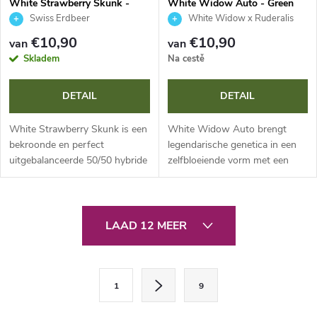
White Strawberry Skunk -
White Widow Auto - Green
Green House Seed
House Seed
Swiss Erdbeer
White Widow x Ruderalis
€10,90
€10,90
van
van
Skladem
Na cestě
DETAIL
DETAIL
White Strawberry Skunk is een
White Widow Auto brengt
bekroonde en perfect
legendarische genetica in een
uitgebalanceerde 50/50 hybride
zelfbloeiende vorm met een
met 15,08 % THC en 1,07 %
hoog THC-gehalte. Beroemd
CBD. Ze blinkt uit in enorme
om de massale harsproductie
opbrengsten en een uniek
die de dichte bloemen volledig
L
terpenenprofiel...
bedekt,...
LAAD 12 MEER
i
j
P
1
9
a
s