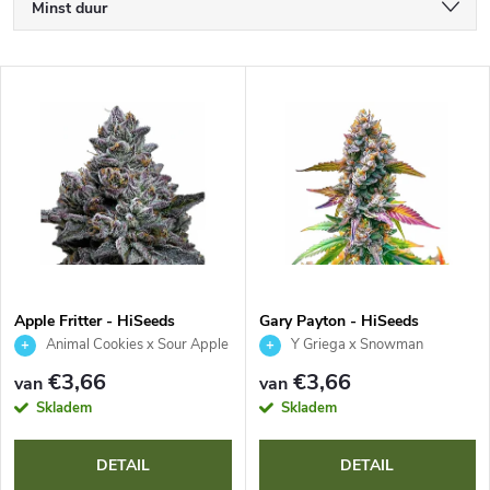
P
Minst duur
r
Duurste
L
Bestsellers
o
i
Alfabetisch
d
j
u
s
c
t
t
Apple Fritter - HiSeeds
Gary Payton - HiSeeds
Animal Cookies x Sour Apple
Y Griega x Snowman
v
s
€3,66
€3,66
van
van
a
Skladem
Skladem
o
n
DETAIL
DETAIL