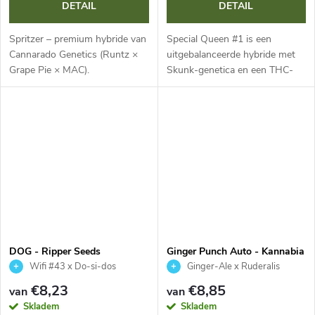
DETAIL
DETAIL
Spritzer – premium hybride van
Special Queen #1 is een
Cannarado Genetics (Runtz ×
uitgebalanceerde hybride met
Grape Pie × MAC).
Skunk-genetica en een THC-
Gebalanceerde genetica,
gehalte van rond de 18 %. Deze
opvallende paarse toppen en
soort is ideaal voor beginners
een zoet-fruitig aroma van
dankzij haar eenvoud en
druiven, kersen en...
snelle...
DOG - Ripper Seeds
Ginger Punch Auto - Kannabia
Seed Company
Wifi #43 x Do-si-dos
Ginger-Ale x Ruderalis
€8,23
€8,85
van
van
Skladem
Skladem