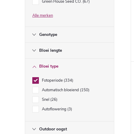
Green House Seed CO.
67
Alle merken
Genotype
Bloei lengte
Bloei type
Fotoperiode
334
Automatisch bloeiend
150
Snel
26
Autoflowering
3
Outdoor oogst