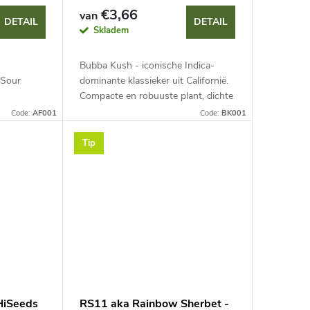
€3,66
van
DETAIL
DETAIL
Skladem
Bubba Kush - iconische Indica-
 Sour
dominante klassieker uit Californië.
Compacte en robuuste plant, dichte
met hoge
harsrijke toppen met paarse tinten,
Code:
AF001
Code:
BK001
en aroma
snelle bloei en hoge opbrengsten....
 gebak....
Tip
HiSeeds
RS11 aka Rainbow Sherbet -