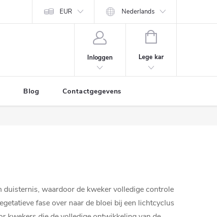
EUR
Nederlands
WINKELWAGEN
Lege kar
Inloggen
Blog
Contactgegevens
n duisternis, waardoor de kweker volledige controle
getatieve fase over naar de bloei bij een lichtcyclus
oor kwekers die de volledige ontwikkeling van de