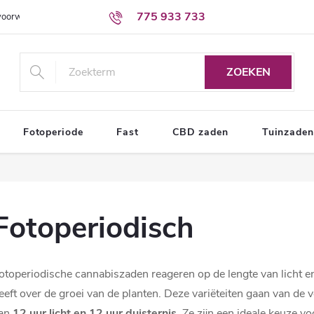
775 933 733
voorwaarden
Voorwaarden voor de bescherming van persoonsgegevens
ZOEKEN
Fotoperiode
Fast
CBD zaden
Tuinzaden
Fotoperiodisch
otoperiodische cannabiszaden reageren op de lengte van licht e
eeft over de groei van de planten. Deze variëteiten gaan van de ve
an
12 uur licht en 12 uur duisternis
. Ze zijn een ideale keuze v