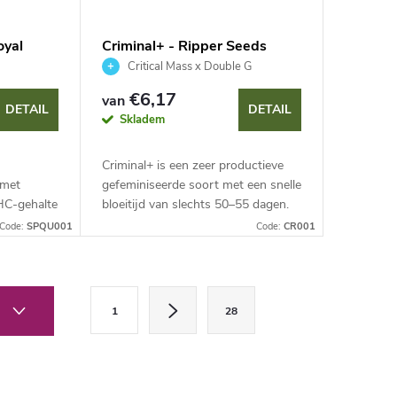
oyal
Criminal+ - Ripper Seeds
Critical Mass x Double G
€6,17
van
DETAIL
DETAIL
Skladem
Criminal+ is een zeer productieve
 met
gefeminiseerde soort met een snelle
HC-gehalte
bloeitijd van slechts 50–55 dagen.
oort is
Dankzij de dominante 80% indica-
Code:
SPQU001
Code:
CR001
kzij haar
genetica biedt ze enorme
opbrengsten en...
P
1
28
a
g
i