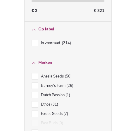
€
3
€
321
Op label
In voorraad
214
Merken
Anesia Seeds
50
Barney's Farm
26
Dutch Passion
1
Ethos
31
Exotic Seeds
7
Fast Buds
0