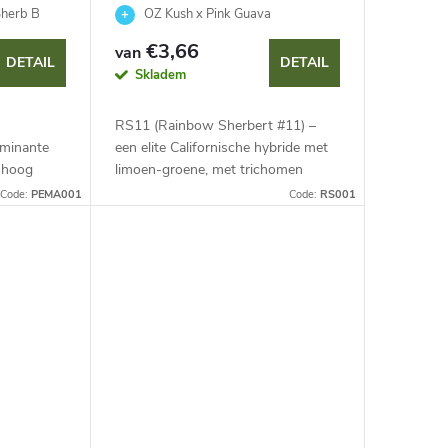
HiSeeds
 Sherb B
OZ Kush x Pink Guava
€3,66
van
DETAIL
DETAIL
Skladem
RS11 (Rainbow Sherbert #11) –
ominante
een elite Californische hybride met
m hoog
limoen-groene, met trichomen
e biedt
bedekte bloemen. Complex aroma
Code:
PEMA001
Code:
RS001
de
van zoete sherbet, citrus, dennen en
g...
brandstoftonen...