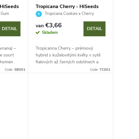
 HiSeeds
Tropicana Cherry - HiSeeds
e Gum
Tropicana Cookies x Cherry
Cookies
€3,66
van
DETAIL
DETAIL
Skladem
wnana) –
Tropicanna Cherry – prémiový
e soort
hybrid s kuželovitými květy v sytě
ichomen
fialových až černých odstínech a
ruitig
hustou vrstvou trichomů. Intenzivní
Code:
SB001
Code:
TC001
en
sladkokyselá vůně třešní a citrusů
s...