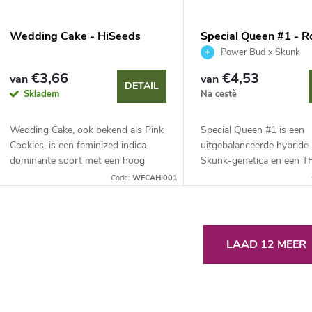
Wedding Cake - HiSeeds
Special Queen #1 - R
Queen Seeds
Power Bud x Skunk
€3,66
€4,53
van
van
DETAIL
Skladem
Na cestě
Wedding Cake, ook bekend als Pink
Special Queen #1 is een
Cookies, is een feminized indica-
uitgebalanceerde hybride
dominante soort met een hoog
Skunk-genetica en een T
THC-gehalte (23-25 %). Ze staat
van rond de 18 %. Deze s
Code:
WECAHI001
bekend om haar massale productie
ideaal voor beginners dan
van extreem...
eenvoud en snelle...
L
LAAD 12 MEER