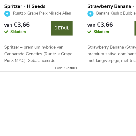
Spritzer - HiSeeds
Strawberry Banana -
Runtz x Grape Pie x Miracle Alien
Banana Kush x Bubbl
Cookies
€3,66
€3,66
van
van
DETAIL
Skladem
Skladem
Spritzer – premium hybride van
Strawberry Banana (Stra
Cannarado Genetics (Runtz × Grape
premium sativa-dominant
Pie × MAC). Gebalanceerde
met langwerpige, met tr
genetica, opvallende paarse toppen
bedekte bloemen. Intens f
Code:
SPR001
en een zoet-fruitig aroma van
aroma van rijpe bananen 
druiven, kersen en...
aardbeien met een...