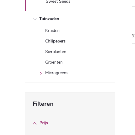
Sweet Seeds
Tuinzaden
Kruiden
3
Chilipepers
Sierplanten
i
Groenten
Microgreens
j
Prijs