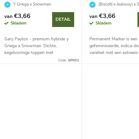
e
Y Griega x Snowman
(Biscotti x Jealousy) x
€3,66
€3,66
van
van
n
DETAIL
Skladem
Skladem
Gary Payton - premium hybride y
Permanent Marker is een
Griega x Snowman. Dichte,
gefeminiseerde, indica-d
kegelvormige toppen met
variëteit met een extree
mintgroene en paarse tinten,
THC-gehalte (tot 30 %). Z
Code:
GP001
glinsterende trichomen, complex
robuuste groei, uitsteken
gas-, kruidig- en fruitaroma en...
opbrengsten en een volledi