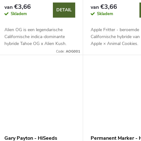
a
€3,66
€3,66
van
van
r
DETAIL
Skladem
Skladem
n
t
Alien OG is een legendarische
Apple Fritter - beroemde
p
Californische indica-dominante
Californische hybride van
e
hybride Tahoe OG x Alien Kush.
Apple × Animal Cookies.
r
Compacte, sterke plant met dichte,
Gebalanceerde genetica 
Code:
AOG001
r
harsrijke toppen. Opvallend door
opbrengst en uitgesprok
o
een aards en...
van appeltaart, karamel en
e
d
n
u
c
t
Gary Payton - HiSeeds
Permanent Marker - 