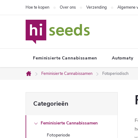
Overslaan
Hoe te kopen
Over ons
Verzending
Algemene 
naar
inhoud
Feminisierte Cannabissamen
Automaty
Feminisierte Cannabissamen
Fotoperiodisch
Home
Z
Categorieën
Categorieën
overslaan
i
F
Feminisierte Cannabissamen
j
h
Fotoperiode
v