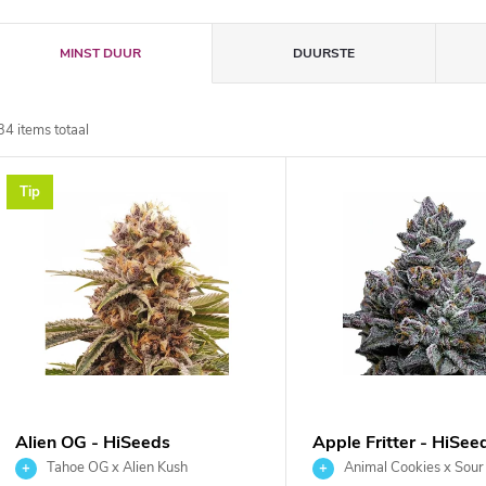
P
MINST DUUR
DUURSTE
r
34
items totaal
o
L
Tip
d
u
c
s
t
t
s
v
Alien OG - HiSeeds
Apple Fritter - HiSee
o
Tahoe OG x Alien Kush
Animal Cookies x Sour