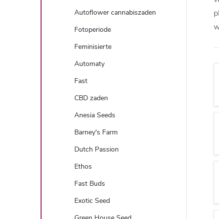
b
Autoflower cannabiszaden
p
w
a
Fotoperiode
Feminisierte
l
Automaty
k
Fast
CBD zaden
Anesia Seeds
Barney's Farm
Dutch Passion
Ethos
Fast Buds
Exotic Seed
Green House Seed