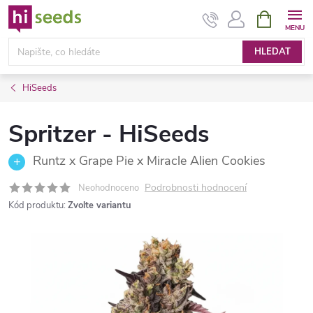
Přejít
NÁKUPNÍ
KOŠÍK
na
obsah
HLEDAT
HiSeeds
Spritzer - HiSeeds
Runtz x Grape Pie x Miracle Alien Cookies
Podrobnosti hodnocení
Neohodnoceno
Kód produktu:
Zvolte variantu