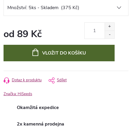
od
89 Kč
Měrná
cena:
VLOŽIT DO KOŠÍKU
Dotaz k produktu
Sdílet
Značka:
HiSeeds
Okamžitá expedice
2x kamenná prodejna