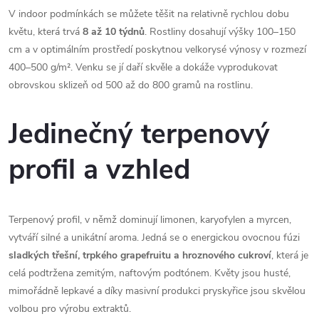
V indoor podmínkách se můžete těšit na relativně rychlou dobu
květu, která trvá
8 až 10 týdnů
. Rostliny dosahují výšky 100–150
cm a v optimálním prostředí poskytnou velkorysé výnosy v rozmezí
400–500 g/m². Venku se jí daří skvěle a dokáže vyprodukovat
obrovskou sklizeň od 500 až do 800 gramů na rostlinu.
Jedinečný terpenový
profil a vzhled
Terpenový profil, v němž dominují limonen, karyofylen a myrcen,
vytváří silné a unikátní aroma. Jedná se o energickou ovocnou fúzi
sladkých třešní, trpkého grapefruitu a hroznového cukroví
, která je
celá podtržena zemitým, naftovým podtónem. Květy jsou husté,
mimořádně lepkavé a díky masivní produkci pryskyřice jsou skvělou
volbou pro výrobu extraktů.