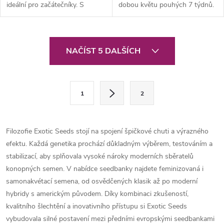
ideální pro začátečníky. S
dobou květu pouhých 7 týdnů.
životním cyklem pouhých 8
Připravte se na sklizeň už na
týdnů a vysokým výnosem
konci srpna a explozi svěžího
(450-500 g/m²) je to spolehlivá
citronového aroma. Díky
O
a odolná...
vysoké...
NAČÍST 5 DALŠÍCH
v
l
S
1
2
t
á
r
d
á
Filozofie Exotic Seeds stojí na spojení špičkové chuti a výrazného
a
n
efektu. Každá genetika prochází důkladným výběrem, testováním a
k
stabilizací, aby splňovala vysoké nároky moderních sběratelů
c
o
konopných semen. V nabídce seedbanky najdete feminizovaná i
í
samonakvétací semena, od osvědčených klasik až po moderní
v
hybridy s americkým původem. Díky kombinaci zkušeností,
á
p
kvalitního šlechtění a inovativního přístupu si Exotic Seeds
n
vybudovala silné postavení mezi předními evropskými seedbankami