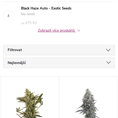
Black Haze Auto - Exotic Seeds
Na cestě
675 Kč
od
Zobrazit více produktů
Filtrovat
Ř
Nejlevnější
a
Nejdražší
V
Nejprodávanější
z
ý
Abecedně
e
p
n