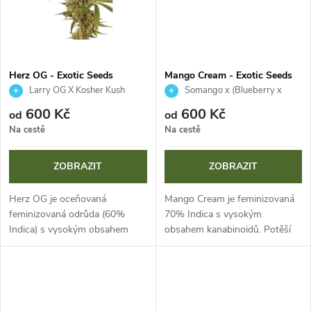
ů
Herz OG - Exotic Seeds
Mango Cream - Exotic Seeds
Larry OG X Kosher Kush
Somango x (Blueberry x
NYCD)F5
600 Kč
600 Kč
od
od
Na cestě
Na cestě
ZOBRAZIT
ZOBRAZIT
Herz OG je oceňovaná
Mango Cream je feminizovaná
feminizovaná odrůda (60%
70% Indica s vysokým
Indica) s vysokým obsahem
obsahem kanabinoidů. Potěší
kanabinoidů. Tento kříženec
vás štědrými výnosy až 550
Larry OG a Kosher Kush vyniká
g/m² a sladkým citrusovým
snadným pěstováním,
aroma. Je nenáročná na
nadstandardně velkými...
pěstování a skvělá pro...