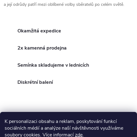
r
í
a její odrůdy patří mezi oblíbené volby sběratelů po celém světě.
v
k
Okamžitá expedice
y
v
2x kamenná prodejna
ý
Semínka skladujeme v lednicích
p
Diskrétní balení
i
s
u
K personalizaci obsahu a reklam, poskytování funkcí
Z
sociálních médií a analýze naší návštěvnosti využíváme
soubory cookies. Více informací
zde
.
Blog