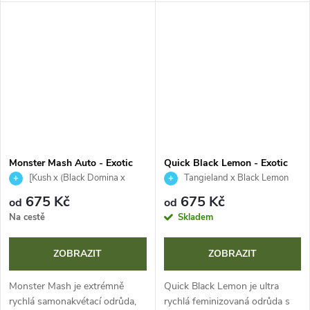
dokončí svůj cyklus za 9 týdnů.
Připravte se na husté, lesklé
Nabízí výnosy 400-450 g/m² a
květy a jedinečný terpenový
zaujme výrazným citrusovým
profil s tóny benzínu, borovice
aroma a...
a ovoce....
Monster Mash Auto - Exotic
Quick Black Lemon - Exotic
Seeds
Seeds
[Kush x (Black Domina x
Tangieland x Black Lemon
Skunk Auto)F5] F4
Auto
675 Kč
675 Kč
od
od
Na cestě
Skladem
ZOBRAZIT
ZOBRAZIT
Monster Mash je extrémně
Quick Black Lemon je ultra
rychlá samonakvétací odrůda,
rychlá feminizovaná odrůda s