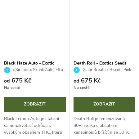
kompaktní, pryskyřičnaté květy
životním cyklem pouhých 8
v...
týdnů od...
Black Haze Auto - Exotic
Death Roll - Exotics Seeds
Seeds
((Sir Jack x Skunk Auto) F6 x
Gator Breath x Biscotti Pink
P.C.K )F5
Champagne
675 Kč
675 Kč
od
od
Na cestě
Na cestě
ZOBRAZIT
ZOBRAZIT
Black Lemon Auto je stabilní
Death Roll je feminizovaná,
samonakvétací odrůda s
80% indika s obsahem
vysokým obsahem THC, která
kanabinoidů blížícím se 30 %.