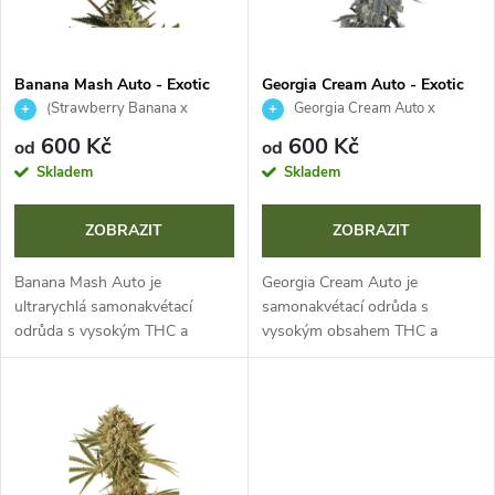
i
í
s
p
Banana Mash Auto - Exotic
Georgia Cream Auto - Exotic
Seeds
Seeds
(Strawberry Banana x
Georgia Cream Auto x
p
(Monster Mash) F5
Cherry Super Boof Auto
r
600 Kč
600 Kč
od
od
r
Skladem
Skladem
o
o
ZOBRAZIT
ZOBRAZIT
d
d
Banana Mash Auto je
Georgia Cream Auto je
u
ultrarychlá samonakvétací
samonakvétací odrůda s
odrůda s vysokým THC a
vysokým obsahem THC a
u
životním cyklem pouhých 8
životním cyklem pouhých 10
k
týdnů. Nabízí vysoké výnosy
týdnů. Zaujme vás vysokými
k
(450-500 g/m²) a neodolatelné
výnosy (450-500 g/m²) a
t
aroma zralých banánů....
jedinečným terpenovým
t
profilem...
ů