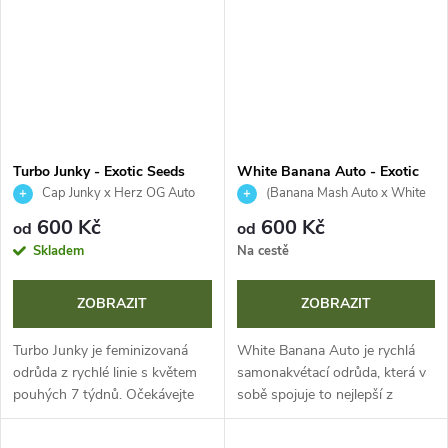
nádhernými...
vysoký obsah kanabinoidů z
ní...
Turbo Junky - Exotic Seeds
White Banana Auto - Exotic
Seeds
Cap Junky x Herz OG Auto
(Banana Mash Auto x White
widow Auto)
600 Kč
600 Kč
od
od
Skladem
Na cestě
ZOBRAZIT
ZOBRAZIT
Turbo Junky je feminizovaná
White Banana Auto je rychlá
odrůda z rychlé linie s květem
samonakvétací odrůda, která v
pouhých 7 týdnů. Očekávejte
sobě spojuje to nejlepší z
obsah kanabinoidů blížící se 30
genetik Banana Mash Auto a
% a vysoké výnosy. Její
White Widow Auto. Pyšní se