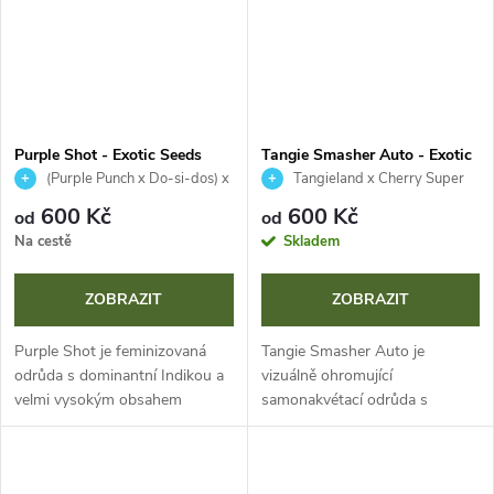
Purple Shot - Exotic Seeds
Tangie Smasher Auto - Exotic
Seeds
(Purple Punch x Do-si-dos) x
Tangieland x Cherry Super
Exotic Colours
Boof Auto
600 Kč
600 Kč
od
od
Na cestě
Skladem
ZOBRAZIT
ZOBRAZIT
Purple Shot je feminizovaná
Tangie Smasher Auto je
odrůda s dominantní Indikou a
vizuálně ohromující
velmi vysokým obsahem
samonakvétací odrůda s
kanabinoidů. Potěší vás
fialovými květy a sladkou
rychlým kvetením za pouhých 8
mandarinkovou vůní. Životní
týdnů, štědrými výnosy a
cyklus pouhých 8-9 týdnů a