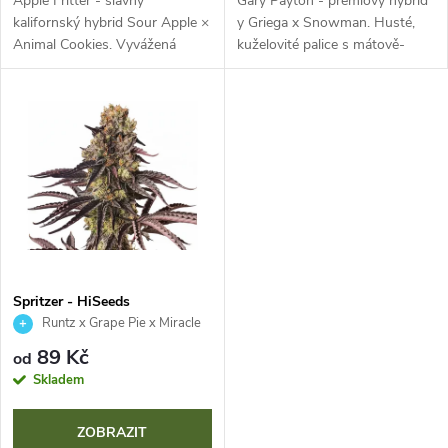
d
Apple Fritter - slavný
Gary Payton - prémiový hybrid
u
kalifornský hybrid Sour Apple ×
y Griega x Snowman. Husté,
Animal Cookies. Vyvážená
kuželovité palice s mátově-
u
genetika s vysokým výnosem a
zelenými a fialovými odstíny,
k
výrazným aroma po jablečném
třpytivými trichomy, komplexní
k
závině, karamelu a pečivu.
plynové, kořeněné a ovocné
t
Prémiová...
aroma...
t
ů
ů
Spritzer - HiSeeds
Runtz x Grape Pie x Miracle
Alien Cookies
89 Kč
od
Skladem
ZOBRAZIT