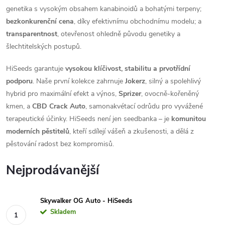
genetika s vysokým obsahem kanabinoidů a bohatými terpeny;
bezkonkurenční cena
, díky efektivnímu obchodnímu modelu; a
transparentnost
, otevřenost ohledně původu genetiky a
šlechtitelských postupů.
HiSeeds garantuje
vysokou klíčivost, stabilitu a prvotřídní
podporu
. Naše první kolekce zahrnuje
Jokerz
, silný a spolehlivý
hybrid pro maximální efekt a výnos,
Sprizer
, ovocně-kořeněný
kmen, a
CBD Crack Auto
, samonakvétací odrůdu pro vyvážené
terapeutické účinky. HiSeeds není jen seedbanka – je
komunitou
moderních pěstitelů
, kteří sdílejí vášeň a zkušenosti, a dělá z
pěstování radost bez kompromisů.
Nejprodávanější
Skywalker OG Auto - HiSeeds
Skladem