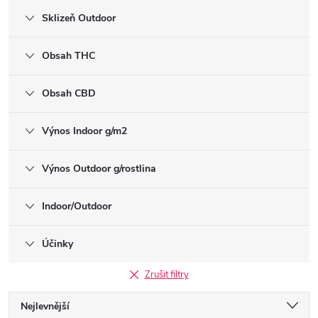
Sklizeň Outdoor
Obsah THC
Obsah CBD
Výnos Indoor g/m2
Výnos Outdoor g/rostlina
Indoor/Outdoor
Účinky
Zrušit filtry
Ř
Nejlevnější