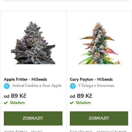
a
Nejdražší
V
Nejprodávanější
z
ý
Abecedně
e
p
n
i
í
s
p
Apple Fritter - HiSeeds
Gary Payton - HiSeeds
Animal Cookies x Sour Apple
Y Griega x Snowman
p
r
89 Kč
89 Kč
od
od
r
Skladem
Skladem
o
o
ZOBRAZIT
ZOBRAZIT
d