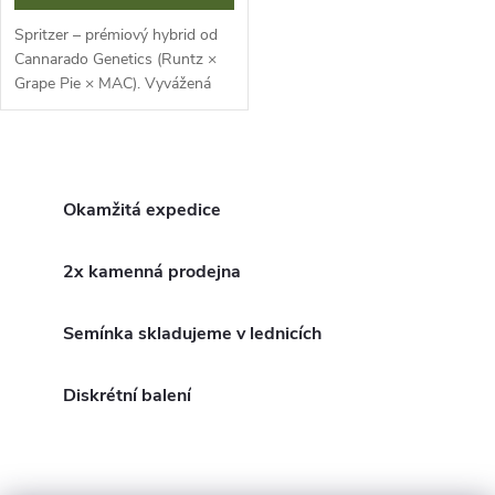
Spritzer – prémiový hybrid od
Cannarado Genetics (Runtz ×
Grape Pie × MAC). Vyvážená
genetika, oslnivé fialové palice a
sladko-ovocné aroma hroznů,
třešní a citrusů. Vysoké...
O
v
Okamžitá expedice
l
2x kamenná prodejna
á
Semínka skladujeme v lednicích
d
a
Diskrétní balení
c
í