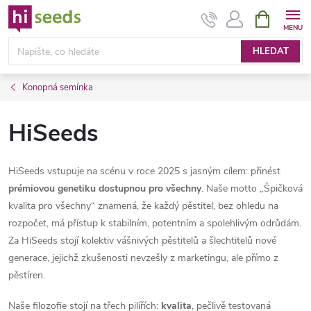
Přejít
NÁKUPNÍ
KOŠÍK
na
obsah
HLEDAT
Konopná semínka
HiSeeds
HiSeeds vstupuje na scénu v roce 2025 s jasným cílem: přinést
prémiovou genetiku dostupnou pro všechny
. Naše motto „Špičková
kvalita pro všechny“ znamená, že každý pěstitel, bez ohledu na
rozpočet, má přístup k stabilním, potentním a spolehlivým odrůdám.
Za HiSeeds stojí kolektiv vášnivých pěstitelů a šlechtitelů nové
generace, jejichž zkušenosti nevzešly z marketingu, ale přímo z
pěstíren.
Naše filozofie stojí na třech pilířích:
kvalita
, pečlivě testovaná