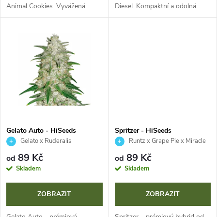
u
Animal Cookies. Vyvážená
Diesel. Kompaktní a odolná
u
genetika s vysokým výnosem a
rostlina s hustými, třpytivými
k
výrazným aroma po jablečném
palicemi, ikonické dieselové
k
závině, karamelu a pečivu.
aroma s citrusovými podtóny
t
Prémiová...
a...
t
ů
ů
Gelato Auto - HiSeeds
Spritzer - HiSeeds
Gelato x Ruderalis
Runtz x Grape Pie x Miracle
Alien Cookies
89 Kč
89 Kč
od
od
Skladem
Skladem
ZOBRAZIT
ZOBRAZIT
Gelato Auto - prémiová
Spritzer – prémiový hybrid od