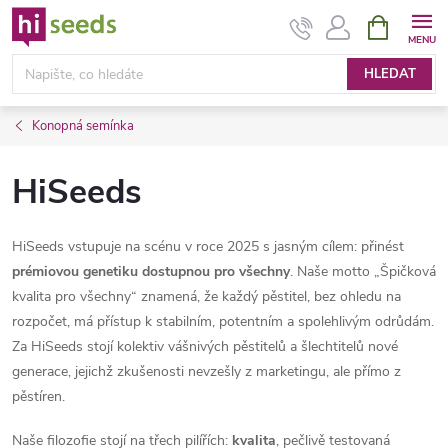
Přejít
NÁKUPNÍ
KOŠÍK
na
obsah
HLEDAT
Konopná semínka
HiSeeds
HiSeeds vstupuje na scénu v roce 2025 s jasným cílem: přinést
prémiovou genetiku dostupnou pro všechny
. Naše motto „Špičková
kvalita pro všechny“ znamená, že každý pěstitel, bez ohledu na
rozpočet, má přístup k stabilním, potentním a spolehlivým odrůdám.
Za HiSeeds stojí kolektiv vášnivých pěstitelů a šlechtitelů nové
generace, jejichž zkušenosti nevzešly z marketingu, ale přímo z
pěstíren.
Naše filozofie stojí na třech pilířích:
kvalita
, pečlivě testovaná