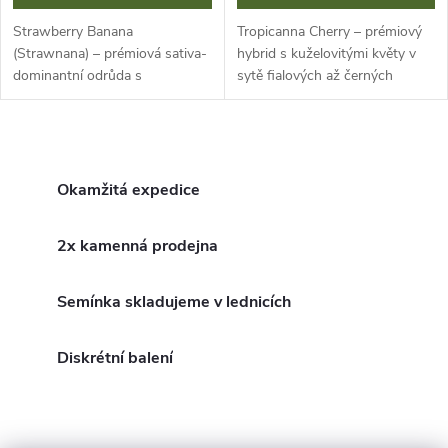
Strawberry Banana
Tropicanna Cherry – prémiový
(Strawnana) – prémiová sativa-
hybrid s kuželovitými květy v
dominantní odrůda s
sytě fialových až černých
podlouhlými, trichomy
odstínech a hustou vrstvou
pokrytými květy. Intenzivní
trichomů. Intenzivní
ovocné aroma zralých banánů a
sladkokyselá vůně třešní a
O
jahod s krémovou, sladkou...
citrusů s...
v
Okamžitá expedice
l
2x kamenná prodejna
á
Semínka skladujeme v lednicích
d
a
Diskrétní balení
c
í