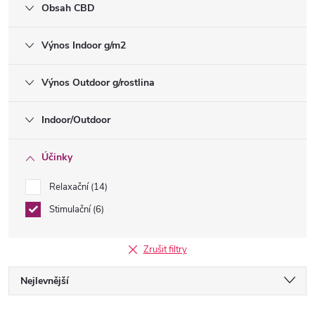
Obsah CBD
Výnos Indoor g/m2
Výnos Outdoor g/rostlina
Indoor/Outdoor
Účinky
Relaxační
14
Stimulační
6
Zrušit filtry
Ř
Nejlevnější
Nejdražší