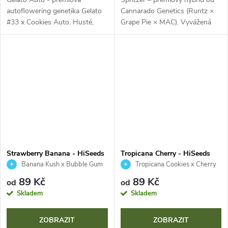
autoflowering genetika Gelato
Cannarado Genetics (Runtz ×
#33 x Cookies Auto. Husté,
Grape Pie × MAC). Vyvážená
pryskyřičnaté palice s fialovými
genetika, oslnivé fialové palice a
odstíny a oranžovými pestíky.
sladko-ovocné aroma hroznů,
Komplexní sladké, krémové
třešní a citrusů. Vysoké...
aroma s...
Strawberry Banana - HiSeeds
Tropicana Cherry - HiSeeds
Banana Kush x Bubble Gum
Tropicana Cookies x Cherry
Cookies
89 Kč
89 Kč
od
od
Skladem
Skladem
ZOBRAZIT
ZOBRAZIT