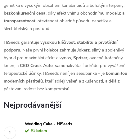
genetika s vysokým obsahem kanabinoidů a bohatými terpeny;
bezkonkurenční cena
, díky efektivnímu obchodnímu modelu; a
transparentnost
, otevřenost ohledně původu genetiky a
šlechtitelských postupů.
HiSeeds garantuje
vysokou klíčivost, stabilitu a prvotřídní
podporu
. Naše první kolekce zahrnuje
Jokerz
, silný a spolehlivý
hybrid pro maximální efekt a výnos,
Sprizer
, ovocně-kořeněný
kmen, a
CBD Crack Auto
, samonakvétací odrůdu pro vyvážené
terapeutické účinky. HiSeeds není jen seedbanka – je
komunitou
moderních pěstitelů
, kteří sdílejí vášeň a zkušenosti, a dělá z
pěstování radost bez kompromisů.
Nejprodávanější
Wedding Cake - HiSeeds
Skladem