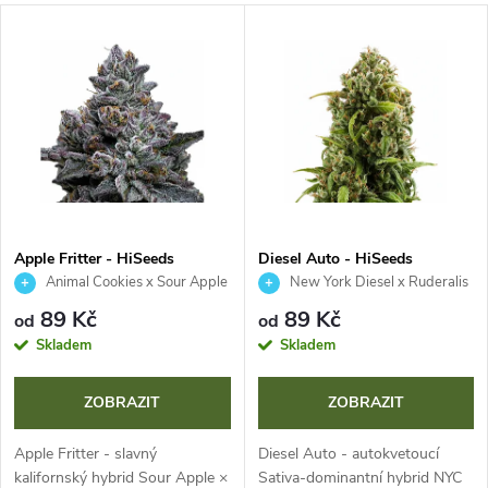
a
V
Nejprodávanější
z
ý
Abecedně
e
p
n
i
í
s
p
Apple Fritter - HiSeeds
Diesel Auto - HiSeeds
Animal Cookies x Sour Apple
New York Diesel x Ruderalis
p
r
89 Kč
89 Kč
od
od
r
Skladem
Skladem
o
o
ZOBRAZIT
ZOBRAZIT
d
d
Apple Fritter - slavný
Diesel Auto - autokvetoucí
kalifornský hybrid Sour Apple ×
Sativa-dominantní hybrid NYC