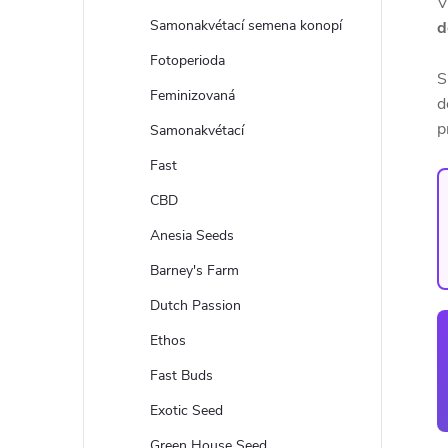
V
t
Samonakvétací semena konopí
d
r
Fotoperioda
S
Feminizovaná
d
a
p
Samonakvétací
n
Fast
CBD
n
Anesia Seeds
í
Barney's Farm
Dutch Passion
p
Ethos
a
Fast Buds
n
Exotic Seed
Green House Seed