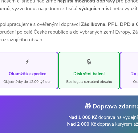
 našem e-shopu nabízíme
nejširší možnosti dopravy
pro pohod
omů
, vyzvednout na jednom z tisíců
výdejních míst
nebo využí
polupracujeme s ověřenými dopravci
Zásilkovna, PPL, DPD a 
oručení po celé České republice a do vybraných zemí Evropy. Zá
rozrazujícího obsah.
⚡
🔒
Okamžitá expedice
Diskrétní balení
2× 
Objednávky do 12:00 týž den
Bez loga a označení obsahu
Os
🎁 Doprava zdarm
Nad 1 000 Kč
doprava na výdejní
Nad 2 000 Kč
doprava kurýrem a