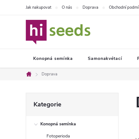
Přejít
Jak nakupovat
O nás
Doprava
Obchodní podmí
na
obsah
Konopná semínka
Samonakvétací
Doprava
Domů
P
Přeskočit
Kategorie
kategorie
o
Konopná semínka
s
Fotoperioda