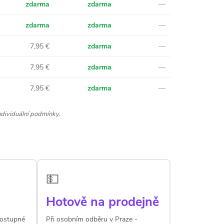
zdarma
zdarma
—
zdarma
zdarma
—
7,95 €
zdarma
—
7,95 €
zdarma
—
7,95 €
zdarma
—
dividuální podmínky.
💵
Hotově na prodejně
 Dostupné
Při osobním odběru v Praze -