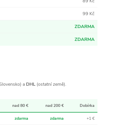
89 Kč
99 Kč
ZDARMA
ZDARMA
Slovensko) a
DHL
(ostatní země).
nad 80 €
nad 200 €
Dobírka
zdarma
zdarma
+1 €