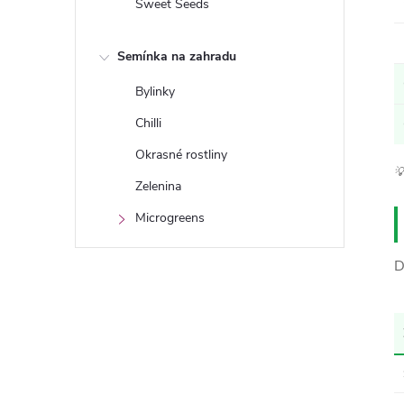
Sweet Seeds
Semínka na zahradu
Bylinky
Chilli
Okrasné rostliny

Zelenina
Microgreens
D