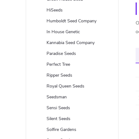
e
HiSeeds
l
Humboldt Seed Company
O
o
In House Genetic
Kannabia Seed Company
Paradise Seeds
Perfect Tree
Ripper Seeds
Royal Queen Seeds
Seedsman
Sensi Seeds
Silent Seeds
Solfire Gardens