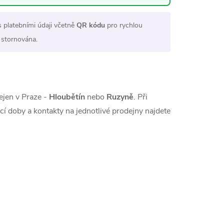
s platebními údaji včetně
QR kódu
pro rychlou
 stornována.
ejen v Praze -
Hloubětín
nebo
Ruzyně
. Při
cí doby a kontakty na jednotlivé prodejny najdete