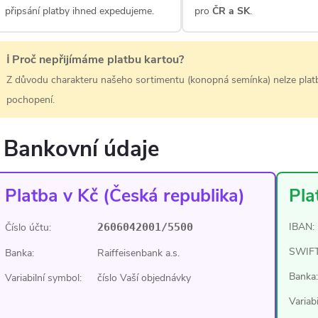
připsání platby ihned expedujeme.
pro
ČR a SK
.
ℹ️ Proč nepřijímáme platbu kartou?
Z důvodu charakteru našeho sortimentu (konopná semínka) nelze platb
pochopení.
Bankovní údaje
Platba v Kč (Česká republika)
Pla
IBAN:
Číslo účtu:
2606042001/5500
SWIFT 
Banka:
Raiffeisenbank a.s.
Banka:
Variabilní symbol:
číslo Vaší objednávky
Variab