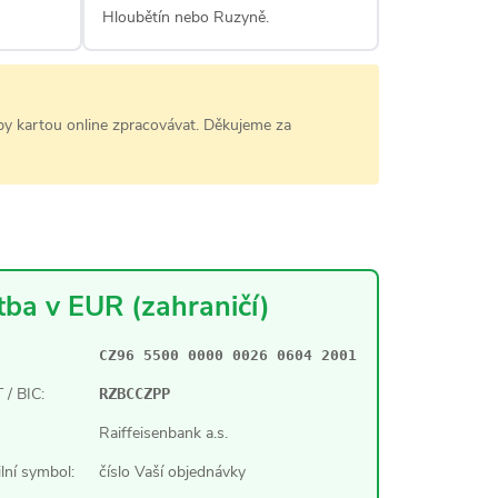
Hloubětín nebo Ruzyně.
y kartou online zpracovávat. Děkujeme za
tba v EUR (zahraničí)
CZ96 5500 0000 0026 0604 2001
/ BIC:
RZBCCZPP
Raiffeisenbank a.s.
ilní symbol:
číslo Vaší objednávky