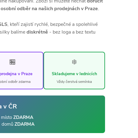
lné nakupování. Zboží si můžete nechat
doručit
t
osobní odběr na našich prodejnách v Praze
.
GLS
, kteří zajistí rychlé, bezpečné a spolehlivé
silky balíme
diskrétně
- bez loga a bez textu
🏪
❄️
prodejna v Praze
Skladujeme v lednicích
obní odběr zdarma
Vždy čerstvá semínka
a v ČR
 místo
ZDARMA
ž domů
ZDARMA