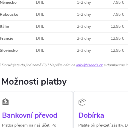
Německo
DHL
1-2 dny
7,95 €
Rakousko
DHL
1-2 dny
7,95 €
Itálie
DHL
2-3 dny
12,95 €
Francie
DHL
2-3 dny
12,95 €
Slovinsko
DHL
2-3 dny
12,95 €
 Doručujete do jiné země EU? Napište nám na
info@hiseeds.cz
a domluvíme in
Možnosti platby
🏦
📦
Bankovní převod
Dobírka
Platba předem na náš účet. Po
Platíte při převzetí zásilky.