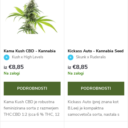
z
THC okoli 19 %...
kompaktne višine...
k
d
o
e
v
l
Kama Kush CBD - Kannabia
Kickass Auto - Kannabia Seed
Seed Company
Company
k
Kush x High Levels
Skunk x Ruderalis
Cannabidiol clone
€8,85
€8,85
iz
iz
o
Na zalogi
Na zalogi
v
PODROBNOSTI
PODROBNOSTI
Kama Kush CBD je robustna
Kickass Auto (prej znana kot
feminizirana sorta z razmerjem
B.Lee) je kompaktna
THC:CBD 1:2 (cca 6 % THC, 12
samocvetoča sorta, nastala s
% CBD). Ta odporna indika
križanjem Citrus x Ruderalis. Ta
izstopa z izjemno odpornostjo
indika-dominanten hibrid