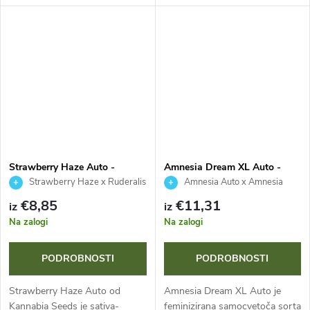
legendarne genetike Critical s
Domina in Hindu Kush. Ta
križanjem z Northern Lights. Ta
indika-dominanten hibrid (75
indika-dominanten hibrid
%) je znan po svoji naravni
izstopa po...
vijolični...
Strawberry Haze Auto -
Amnesia Dream XL Auto -
Kannabia Seed Company
Kannabia Seed Company
Strawberry Haze x Ruderalis
Amnesia Auto x Amnesia
Haze
€8,85
€11,31
iz
iz
Na zalogi
Na zalogi
PODROBNOSTI
PODROBNOSTI
Strawberry Haze Auto od
Amnesia Dream XL Auto je
Kannabia Seeds je sativa-
feminizirana samocvetoča sorta