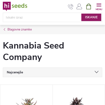
Preskoči
NAKUPOV
VOZIČEK
na
vsebino
ISKANJE
Blagovne znamke
Kannabia Seed
Company
R
Najcenejše
a
Najdražji
S
Najbolje prodajane spletne strani
z
e
Po abecedi