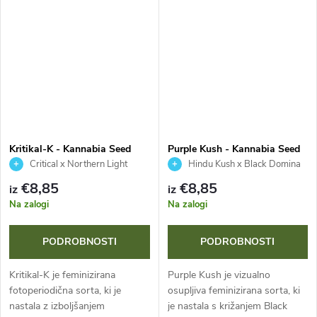
proti vročini, suši in
izstopa po visoki odpornosti
škodljivcem,...
proti...
Kritikal-K - Kannabia Seed
Purple Kush - Kannabia Seed
Company
Company
Critical x Northern Light
Hindu Kush x Black Domina
€8,85
€8,85
iz
iz
Na zalogi
Na zalogi
PODROBNOSTI
PODROBNOSTI
Kritikal-K je feminizirana
Purple Kush je vizualno
fotoperiodična sorta, ki je
osupljiva feminizirana sorta, ki
nastala z izboljšanjem
je nastala s križanjem Black