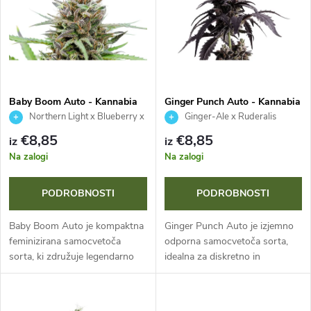
v
z
r
n
š
a
č
Baby Boom Auto - Kannabia
Ginger Punch Auto - Kannabia
Seed Company
Seed Company
Northern Light x Blueberry x
Ginger-Ale x Ruderalis
m
Ruderalis
a
€8,85
€8,85
iz
iz
i
Na zalogi
Na zalogi
n
z
PODROBNOSTI
PODROBNOSTI
j
d
Baby Boom Auto je kompaktna
Ginger Punch Auto je izjemno
e
feminizirana samocvetoča
odporna samocvetoča sorta,
sorta, ki združuje legendarno
idealna za diskretno in
e
genetiko Northern Lights in
»guerrilla« gojenje. Ta indika-
i
Blueberry. Ta indika-
dominanten hibrid (Mazar x
l
dominanten hibrid z vsebnostjo
Ginger Ale) zraste do