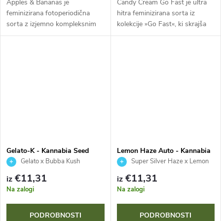
Apples & Bananas je
Candy Cream Go Fast je ultra
feminizirana fotoperiodična
hitra feminizirana sorta iz
sorta z izjemno kompleksnim
kolekcije »Go Fast«, ki skrajša
rodovnikom in visoko
čas cvetenja na le 50 dni. Ta
odpornostjo. Ta indika-
indika-dominantna genetika z
dominantna genetika se
vsebnostjo THC okoli 20 %...
odlikuje z osupljivo vijolično...
Gelato-K - Kannabia Seed
Lemon Haze Auto - Kannabia
Company
Seed Company
Gelato x Bubba Kush
Super Silver Haze x Lemon
Skunk x Ruderalis
€11,31
€11,31
iz
iz
Na zalogi
Na zalogi
PODROBNOSTI
PODROBNOSTI