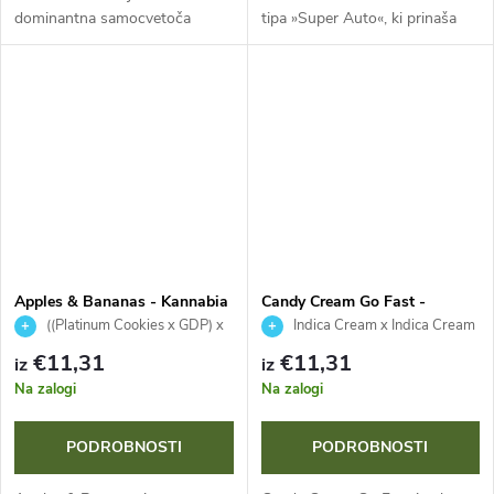
dominantna samocvetoča
tipa »Super Auto«, ki prinaša
sorta, ki ohranja kakovosti
legendarno genetiko Amnesia
fotoperiodične predloge pri
Haze v hitrejši in večji obliki. Ta
skrajšanem 80-dnevnem ciklu.
sativa-dominanten hibrid z...
Rastline zrastejo do...
Apples & Bananas - Kannabia
Candy Cream Go Fast -
Seed Company
Kannabia Seed Company
((Platinum Cookies x GDP) x
Indica Cream x Indica Cream
Blue Power) x Gelatti
Auto
€11,31
€11,31
iz
iz
Na zalogi
Na zalogi
PODROBNOSTI
PODROBNOSTI