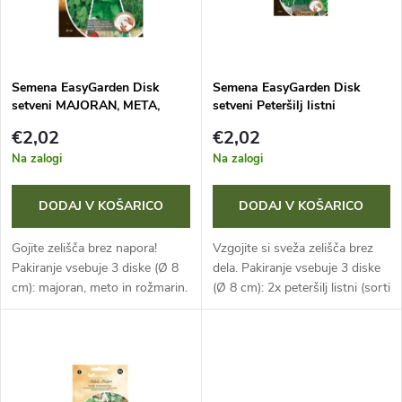
r
n
š
a
č
Semena EasyGarden Disk
Semena EasyGarden Disk
setveni MAJORAN, META,
setveni Peteršilj listni
m
ROZMARIN 3 kos
ASTRA+FEST, Drobnjak - 3 ks
a
€2,02
€2,02
i
Na zalogi
Na zalogi
n
z
DODAJ V KOŠARICO
DODAJ V KOŠARICO
j
d
Gojite zelišča brez napora!
Vzgojite si sveža zelišča brez
e
Pakiranje vsebuje 3 diske (Ø 8
dela. Pakiranje vsebuje 3 diske
cm): majoran, meto in rožmarin.
(Ø 8 cm): 2x peteršilj listni (sorti
e
Zaradi idealnih razmikov in
Astra in Fest) in 1x drobnjak.
i
visoke kaljivosti semen odpade
Zaradi optimalnih razmikov in
l
redčenje. Popolno za...
visoke kalivosti...
z
k