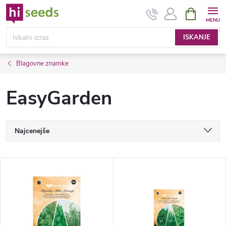
Preskoči
NAKUPOV
VOZIČEK
na
vsebino
ISKANJE
Blagovne znamke
EasyGarden
R
Najcenejše
a
Najdražji
S
Najbolje prodajane spletne strani
z
e
Po abecedi
v
z