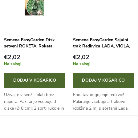
d
o
e
v
l
Semena EasyGarden Disk
Semena EasyGarden Sejalni
setveni ROKETA, Roketa
trak Redkvica LADA, VIOLA,
k
WILD ROKET, KOZLJIČEK - 3
POLONÉZA 3x2m
€2,02
€2,02
ks
o
Na zalogi
Na zalogi
v
DODAJ V KOŠARICO
DODAJ V KOŠARICO
Uživajte v sveži solati brez
Enostavno gojenje redkvic!
napora. Pakiranje vsebuje 3
Pakiranje vsebuje 3 trakove
diske (Ø 8 cm): 2 sorti rukole in
(dolžina 2 m) s sortami Lada,
1 disk s tolščakom. Zaradi
Polonéza in Viola. Zaradi
natančne razporeditve semen z
natančnih razmikov in visoke
visoko kalivostjo rastlin ni...
kalivosti semen odpade potreba
po...