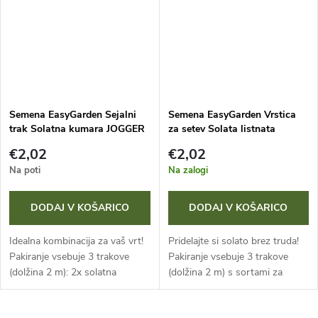
Semena EasyGarden Sejalni
Semena EasyGarden Vrstica
trak Solatna kumara JOGGER
za setev Solata listnata
2x, Koper OLIVER 3x2m
DUBÁČEK, REDIN, VERALA
€2,02
€2,02
3x2m
Na poti
Na zalogi
DODAJ V KOŠARICO
DODAJ V KOŠARICO
Idealna kombinacija za vaš vrt!
Pridelajte si solato brez truda!
Pakiranje vsebuje 3 trakove
Pakiranje vsebuje 3 trakove
(dolžina 2 m): 2x solatna
(dolžina 2 m) s sortami za
kumara Jogger F1 in 1x koper
rezanje: Redin, Dubáček in
Oliver. Zaradi natančne
Verala. Zaradi optimalnih