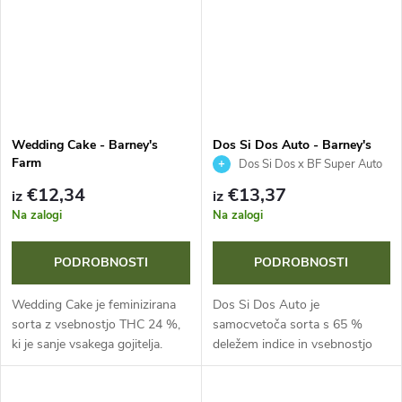
Wedding Cake - Barney's
Dos Si Dos Auto - Barney's
Farm
Farm
Dos Si Dos x BF Super Auto
#1
€12,34
€13,37
iz
iz
Na zalogi
Na zalogi
PODROBNOSTI
PODROBNOSTI
Wedding Cake je feminizirana
Dos Si Dos Auto je
sorta z vsebnostjo THC 24 %,
samocvetoča sorta s 65 %
ki je sanje vsakega gojitelja.
deležem indice in vsebnostjo
Ponuja izjemno hitro cvetenje
THC okoli 20 %. Navdušuje z
(55–60 dni), masivne zunanje
masivnim potencialom pridelka,