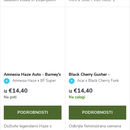
ciklom le 65-70 dni. Ponuja do
vsebnostjo THC do 26 % in
22 % THC, 1 % CBD in
življenjskim ciklom 70-75 dni
nezamenljiv terpenovski profil,
ponuja izjemno hitrost ter
ki...
vizualno osupljive...
Amnesia Haze Auto - Barney's
Black Cherry Gusher -
Farm
Barney's Farm
Amnesia Haze x BF Super
Acai x Black Cherry Funk
Auto #1
€14,40
€14,40
iz
iz
Na poti
Na zalogi
PODROBNOSTI
PODROBNOSTI
Doživite legendarni Haze v
Odkrijte feminizirana semena