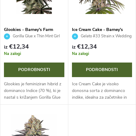
r
n
š
a
č
Glookies - Barney's Farm
Ice Cream Cake - Barney's
Farm
Gorilla Glue x Thin Mint Girl
Gelato #33 Strain x Wedding
m
Scout Coolies
Cake Strain
a
€12,34
€12,34
iz
iz
i
Na zalogi
Na zalogi
n
z
PODROBNOSTI
PODROBNOSTI
j
d
Glookies je feminiziran hibrid z
Ice Cream Cake je visoko
e
dominanco Indice (70 %), ki je
donosna sorta z dominanco
nastal s križanjem Gorilla Glue
indike, idealna za začetnike in
e
in Thin Mint GSC. Ta sorta
strokovnjake. Združuje
i
podjetja Barney's Farm je znana
enostavno gojenje, hiter cvet
l
po masivnih donosih do...
55-60 dni in masivne pridelke
z
do 2 kg na...
k