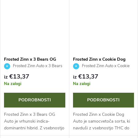
pridelke do 2 kg na rastlino...
hitrim življenjskim ciklom 70-75
dni in...
Frosted Zinn x 3 Bears OG
Frosted Zinn x Cookie Dog
Auto - Barney's Farm
Auto - Barney's Farm
Frosted Zinn Auto x 3 Bears
Frosted Zinn Auto x Cookie
Auto
Dog Auto
€13,37
€13,37
iz
iz
Na zalogi
Na zalogi
PODROBNOSTI
PODROBNOSTI
Frosted Zinn x 3 Bears OG
Frosted Zinn x Cookie Dog
Auto je vrhunski indica-
Auto je samocvetoča sorta, ki
dominantni hibrid. Z vsebnostjo
navduši z vsebnostjo THC do
THC ~24 % in ciklom 70-75 dni
25 % in hitrim življenjskim