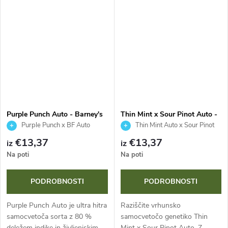
ponuja hitre in bogate žetve
ciklom 70-75 dni. Ta
smolnatih cvetov. Rezultat...
dominantna indika daje goste, s
smolo...
Purple Punch Auto - Barney's
Thin Mint x Sour Pinot Auto -
Farm
Barney's Farm
Purple Punch x BF Auto
Thin Mint Auto x Sour Pinot
Critical
Auto
€13,37
€13,37
iz
iz
Na poti
Na poti
PODROBNOSTI
PODROBNOSTI
Purple Punch Auto je ultra hitra
Raziščite vrhunsko
samocvetoča sorta z 80 %
samocvetočo genetiko Thin
deležem indike in življenjskim
Mint x Sour Pinot Auto. Z