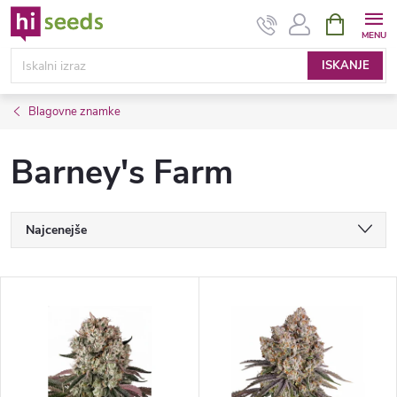
Preskoči
NAKUPOV
VOZIČEK
na
vsebino
ISKANJE
Blagovne znamke
Barney's Farm
R
Najcenejše
a
Najdražji
S
Najbolje prodajane spletne strani
z
e
Po abecedi
v
z