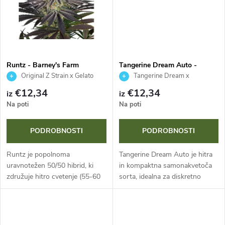
d
o
e
v
l
Runtz - Barney's Farm
Tangerine Dream Auto -
Barney's Farm
k
Original Z Strain x Gelato
Tangerine Dream x
Strain
Autoflower #1
€12,34
€12,34
iz
iz
o
Na poti
Na poti
v
PODROBNOSTI
PODROBNOSTI
Runtz je popolnoma
Tangerine Dream Auto je hitra
uravnotežen 50/50 hibrid, ki
in kompaktna samonakvetoča
združuje hitro cvetenje (55-60
sorta, idealna za diskretno
dni) z velikodušnimi donosi do
gojenje. Življenjski cikel 70-75
650 g/m². Zaradi legendarne
dni, pridelek do 500 g/m² in
genetike Zkittlez in Gelato
intenzivna citrusna aroma....
lahko...