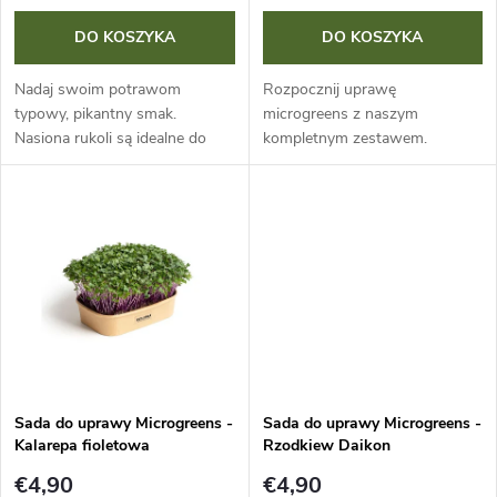
i
o
DO KOSZYKA
DO KOSZYKA
e
d
Nadaj swoim potrawom
Rozpocznij uprawę
p
typowy, pikantny smak.
microgreens z naszym
Nasiona rukoli są idealne do
kompletnym zestawem.
u
domowej uprawy microgreens i
Znajdziesz w nim wszystko,
r
kiełków. To praktyczne
czego potrzebujesz, w tym
k
opakowanie 200 g zapewni Ci
nasiona brokułu. Łatwo
o
obfite zbiory pełne...
wyhodujesz młode roślinki i
t
zbierzesz je...
d
ó
u
w
k
Sada do uprawy Microgreens -
Sada do uprawy Microgreens -
Kalarepa fioletowa
Rzodkiew Daikon
t
€4,90
€4,90