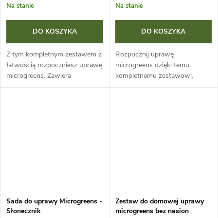
ó
Na stanie
Na stanie
w
DO KOSZYKA
DO KOSZYKA
Z tym kompletnym zestawem z
Rozpocznij uprawę
łatwością rozpoczniesz uprawę
microgreens dzięki temu
microgreens. Zawiera
kompletnemu zestawowi.
wszystko, czego potrzebujesz,
Zawiera wszystko, czego
w tym nasiona kalarepy. Zbieraj
potrzebujesz, w tym nasiona
świeże młode rośliny, gdy
rzodkwi. Wyhoduj własne
osiągną...
młode rośliny i zbieraj je
świeże,...
Sada do uprawy Microgreens -
Zestaw do domowej uprawy
Słonecznik
microgreens bez nasion