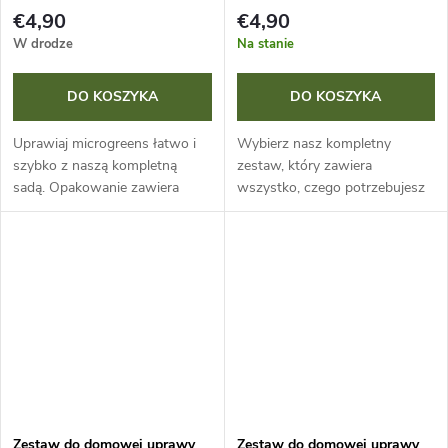
€4,90
€4,90
W drodze
Na stanie
DO KOSZYKA
DO KOSZYKA
Uprawiaj microgreens łatwo i
Wybierz nasz kompletny
szybko z naszą kompletną
zestaw, który zawiera
sadą. Opakowanie zawiera
wszystko, czego potrzebujesz
wszystko, czego potrzebujesz,
do uprawy microgreens.
w tym nasiona słonecznika.
Wystarczy, że dobierzesz
Wyhoduj własne młode rośliny
nasiona według własnego
i zbieraj je...
smaku i możesz zaczynać....
Zestaw do domowej uprawy
Zestaw do domowej uprawy