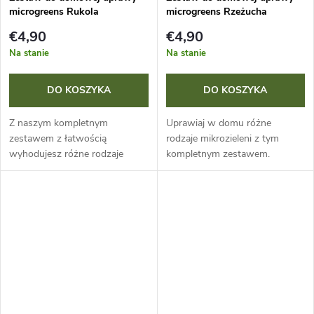
microgreens Rukola
microgreens Rzeżucha
€4,90
€4,90
Na stanie
Na stanie
DO KOSZYKA
DO KOSZYKA
Z naszym kompletnym
Uprawiaj w domu różne
zestawem z łatwością
rodzaje mikrozieleni z tym
wyhodujesz różne rodzaje
kompletnym zestawem.
microgreens. Zawiera wszystko
Zawiera wszystko potrzebne
potrzebne do uprawy młodych
do uprawy młodych roślinek,
roślin, które zbiera się do
które zbiera się przy wysokości
spożycia przy wysokości...
zaledwie kilku...