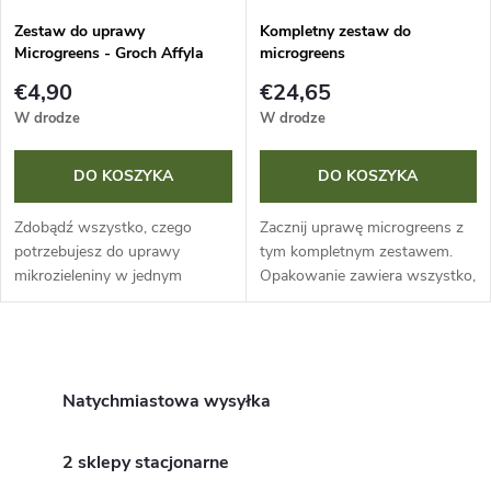
Zestaw do uprawy
Kompletny zestaw do
Microgreens - Groch Affyla
microgreens
€4,90
€24,65
W drodze
W drodze
DO KOSZYKA
DO KOSZYKA
Zdobądź wszystko, czego
Zacznij uprawę microgreens z
potrzebujesz do uprawy
tym kompletnym zestawem.
mikrozieleniny w jednym
Opakowanie zawiera wszystko,
kompletnym zestawie.
czego potrzebujesz: 5 misek, 3
Opakowanie zawiera już
płyty z pleksi, 10 woreczków z
nasiona grochu, więc możesz
nasionami i 2500 ml podłoża....
K
od razu zacząć. Z łatwością...
o
Natychmiastowa wysyłka
n
2 sklepy stacjonarne