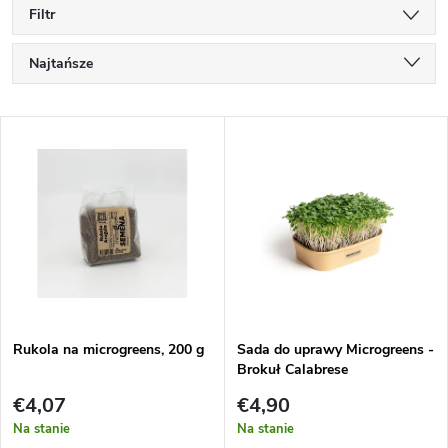
Filtr
S
Najtańsze
o
Najdroższe
L
Najczęściej sprzedawane
r
i
Alfabetycznie
t
s
o
t
w
a
a
Rukola na microgreens, 200 g
Sada do uprawy Microgreens -
Brokuł Calabrese
p
n
€4,07
€4,90
r
Na stanie
Na stanie