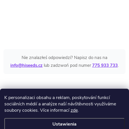
Nie znalazłeś odpowiedzi? Napisz do nas na
info@hiseeds.cz
lub zadzwoń pod numer
775 933 733
.
K personalizaci obsahu a reklam, poskytování funkcí
S
sociálních médií a analýze naší návštěvnosti využíváme
soubory cookies. Více informací
zde
.
Blog
t
Ustawienia