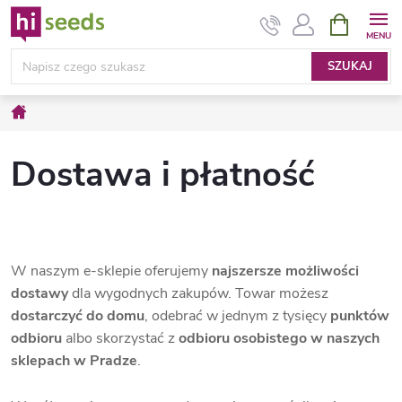
Przejść
KOSZYK
do
treści
SZUKAJ
Home
Dostawa i płatność
W naszym e-sklepie oferujemy
najszersze możliwości
dostawy
dla wygodnych zakupów. Towar możesz
dostarczyć do domu
, odebrać w jednym z tysięcy
punktów
odbioru
albo skorzystać z
odbioru osobistego w naszych
sklepach w Pradze
.