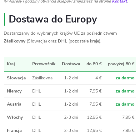
💡 Adresy i godziny otwarcia sklepów znajdziesz na stronie
Kontakt
.
Dostawa do Europy
Dostarczamy do wybranych krajów UE za pośrednictwem
Zásilkovny
(Słowacja) oraz
DHL
(pozostałe kraje).
Kraj
Przewoźnik
Dostawa
do 80 €
powyżej 80 €
Słowacja
Zásilkovna
1-2 dni
4 €
za darmo
Niemcy
DHL
1-2 dni
7,95 €
za darmo
Austria
DHL
1-2 dni
7,95 €
za darmo
Włochy
DHL
2-3 dni
12,95 €
7,95 €
Francja
DHL
2-3 dni
12,95 €
7,95 €