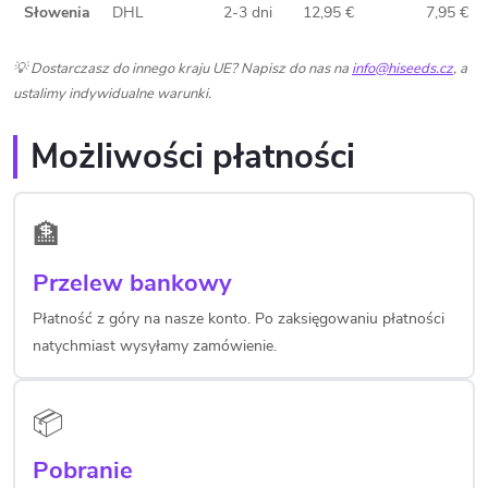
Słowenia
DHL
2-3 dni
12,95 €
7,95 €
💡 Dostarczasz do innego kraju UE? Napisz do nas na
info@hiseeds.cz
, a
ustalimy indywidualne warunki.
Możliwości płatności
🏦
Przelew bankowy
Płatność z góry na nasze konto. Po zaksięgowaniu płatności
natychmiast wysyłamy zamówienie.
📦
Pobranie