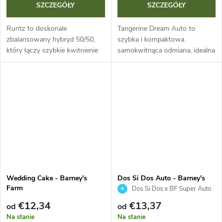
w
SZCZEGÓŁY
SZCZEGÓŁY
Runtz to doskonale
Tangerine Dream Auto to
zbalansowany hybryd 50/50,
szybka i kompaktowa
który łączy szybkie kwitnienie
samokwitnąca odmiana, idealna
(55-60 dni) z obfitymi plonami
do dyskretnej uprawy. Cykl
do 650 g/m². Dzięki legendarnej
życia 70-75 dni, plon do 500
genetyce Zkittlez i Gelato
g/m² i intensywny cytrusowy
możesz...
aromat. Doskonały...
Wedding Cake - Barney's
Dos Si Dos Auto - Barney's
Farm
Farm
Dos Si Dos x BF Super Auto
#1
€12,34
€13,37
od
od
Na stanie
Na stanie