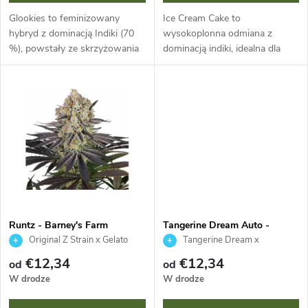
e
d
Glookies to feminizowany
Ice Cream Cake to
p
hybryd z dominacją Indiki (70
wysokoplonna odmiana z
%), powstały ze skrzyżowania
dominacją indiki, idealna dla
u
Gorilla Glue i Thin Mint GSC. Ta
początkujących i ekspertów.
r
odmiana od Barney's Farm
Łączy łatwą uprawę, szybkie
k
słynie z masywnych plonów do
kwitnienie 55-60 dni i
o
800...
masywne plony do 2 kg na...
t
d
ó
u
w
k
Runtz - Barney's Farm
Tangerine Dream Auto -
Barney's Farm
t
Original Z Strain x Gelato
Tangerine Dream x
Strain
Autoflower #1
€12,34
€12,34
od
od
ó
W drodze
W drodze