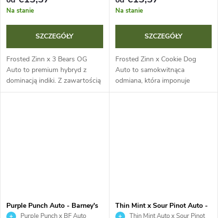
od
od
Na stanie
Na stanie
SZCZEGÓŁY
SZCZEGÓŁY
Frosted Zinn x 3 Bears OG
Frosted Zinn x Cookie Dog
Auto to premium hybryd z
Auto to samokwitnąca
dominacją indiki. Z zawartością
odmiana, która imponuje
THC ~24 % i cyklem 70-75 dni
zawartością THC do 25 % i
oferuje szybkie i obfite zbiory
szybkim cyklem życia 70-75
żywicznych kwiatów. Efekt...
dni. Ta dominująca indica
produkuje gęste, pokryte...
Purple Punch Auto - Barney's
Thin Mint x Sour Pinot Auto -
Farm
Barney's Farm
Purple Punch x BF Auto
Thin Mint Auto x Sour Pinot