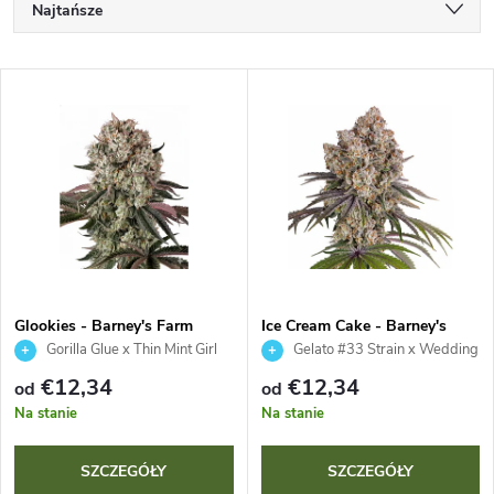
S
Najtańsze
o
Najdroższe
L
Najczęściej sprzedawane
r
i
Alfabetycznie
t
s
o
t
w
a
a
Glookies - Barney's Farm
Ice Cream Cake - Barney's
Farm
Gorilla Glue x Thin Mint Girl
Gelato #33 Strain x Wedding
p
Scout Coolies
Cake Strain
n
€12,34
€12,34
od
od
r
Na stanie
Na stanie
i
o
SZCZEGÓŁY
SZCZEGÓŁY