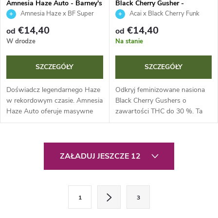
Amnesia Haze Auto - Barney's
Black Cherry Gusher -
Farm
Barney's Farm
Amnesia Haze x BF Super
Acai x Black Cherry Funk
Auto #1
€14,40
€14,40
od
od
W drodze
Na stanie
SZCZEGÓŁY
SZCZEGÓŁY
Doświadcz legendarnego Haze
Odkryj feminizowane nasiona
w rekordowym czasie. Amnesia
Black Cherry Gushers o
Haze Auto oferuje masywne
zawartości THC do 30 %. Ta
plony do 600 g/m² już po 65-70
ekskluzywna genetyka obiecuje
dniach od nasiona. Ta
masywne plony outdoor do 2
dominująca sativa jest idealna
kg i urzekający profil terpenowy
K
dla...
z nutami...
ZAŁADUJ JESZCZE 12
o
n
P
1
3
a
t