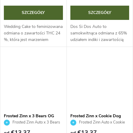
SZCZEGÓŁY
SZCZEGÓŁY
Wedding Cake to feminizowana
Dos Si Dos Auto to
odmiana o zawartości THC 24
samokwitnąca odmiana z 65%
%, która jest marzeniem
udziałem indiki i zawartością
każdego hodowcy. Oferuje
THC około 20%. Zachwyca
ekstremalnie szybkie kwitnienie
masywnym potencjałem
(55–60 dni), masywne plony
plonowania, szybkim cyklem
outdoor do 2...
70-75 dni i wyjątkowym...
Frosted Zinn x 3 Bears OG
Frosted Zinn x Cookie Dog
Auto - Barney's Farm
Auto - Barney's Farm
Frosted Zinn Auto x 3 Bears
Frosted Zinn Auto x Cookie
Auto
Dog Auto
€13,37
€13,37