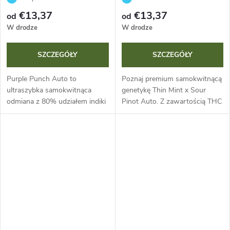
Critical
Auto
€13,37
€13,37
od
od
W drodze
W drodze
SZCZEGÓŁY
SZCZEGÓŁY
Purple Punch Auto to
Poznaj premium samokwitnącą
ultraszybka samokwitnąca
genetykę Thin Mint x Sour
odmiana z 80% udziałem indiki
Pinot Auto. Z zawartością THC
i cyklem życia zaledwie 65-70
do 26 % i cyklem życia 70-75
dni. Oferuje THC do 22%, CBD
dni oferuje nie tylko
1% i niepowtarzalny profil
niesamowitą szybkość, ale też
terpenowy...
wizualnie...