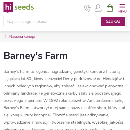
Przejść
KOSZYK
do
treści
SZUKAJ
Nasiona konopi
Barney's Farm
Barney’s Farm to legenda nagradzanej genetyki konopi z historią
sięgającą lat 80., kiedy założyciel Derry podróżował do Himalajów i
innych odległych regionów, aby zbierać i selekcjonować pierwotne
odmiany landrace
. Te genetyczne skarby stały się podstawą jego
przyszłego imperium. W 1992 roku założył w Amsterdamie markę
Barney’s Farm i otworzył o tej samej nazwie coffee shop, który stał
się ikoną kultury konopnej. Filozofią marki jest odkrywanie,
wprowadzanie innowacji i tworzenie
stabilnych, wysokiej jakości
odmian
o wyjątkowym aromacie, wysokich plonach i silnym