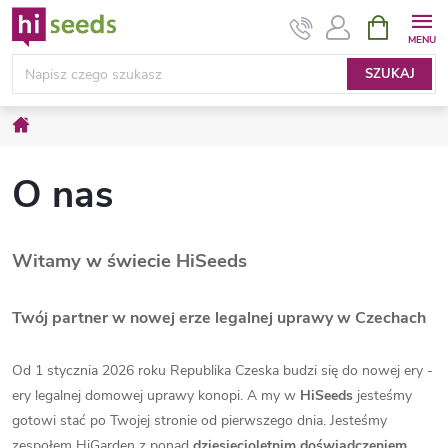
Przejść
KOSZYK
do
treści
SZUKAJ
Home
O nas
Witamy w świecie HiSeeds
Twój partner w nowej erze legalnej uprawy w Czechach
Od 1 stycznia 2026 roku Republika Czeska budzi się do nowej ery -
ery legalnej domowej uprawy konopi. A my w
HiSeeds
jesteśmy
gotowi stać po Twojej stronie od pierwszego dnia. Jesteśmy
zespołem HiGarden z ponad
dziesięcioletnim doświadczeniem
,